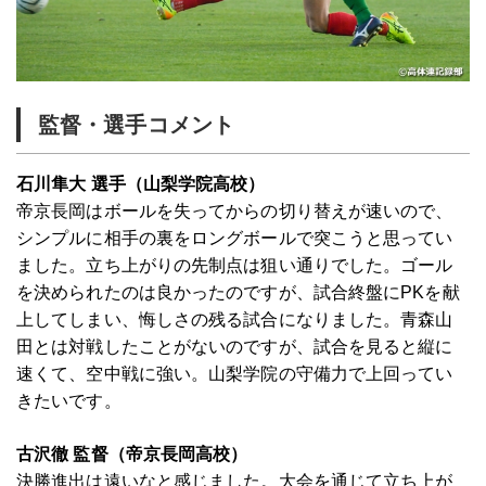
監督・選手コメント
石川隼大 選手（山梨学院高校）
帝京長岡はボールを失ってからの切り替えが速いので、
シンプルに相手の裏をロングボールで突こうと思ってい
ました。立ち上がりの先制点は狙い通りでした。ゴール
を決められたのは良かったのですが、試合終盤にPKを献
上してしまい、悔しさの残る試合になりました。青森山
田とは対戦したことがないのですが、試合を見ると縦に
速くて、空中戦に強い。山梨学院の守備力で上回ってい
きたいです。
古沢徹 監督（帝京長岡高校）
決勝進出は遠いなと感じました。大会を通じて立ち上が