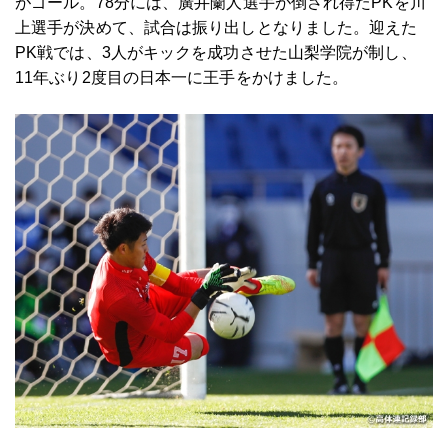
がゴール。78分には、廣井蘭人選手が倒され得たPKを川
上選手が決めて、試合は振り出しとなりました。迎えた
PK戦では、3人がキックを成功させた山梨学院が制し、
11年ぶり2度目の日本一に王手をかけました。