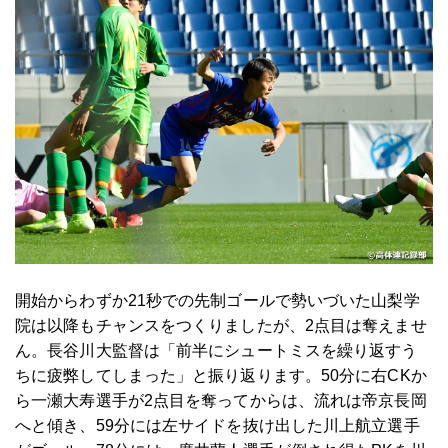
開始からわずか21秒での先制ゴールで勢いづいた山梨学
院は以降もチャンスをつくりましたが、2点目は奪えませ
ん。長谷川大監督は「前半にシュートミスを繰り返すう
ちに疲弊してしまった」と振り返ります。50分に右CKか
ら一瀬大寿選手が2点目を奪ってからは、流れは帝京長岡
へと傾き、59分には左サイドを抜け出した川上航立選手