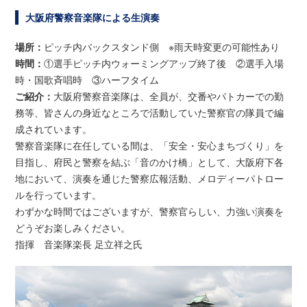
大阪府警察音楽隊による生演奏
場所：
ピッチ内バックスタンド側 ※雨天時変更の可能性あり
時間：
①選手ピッチ内ウォーミングアップ終了後 ②選手入場
時・国歌斉唱時 ③ハーフタイム
ご紹介：
大阪府警察音楽隊は、全員が、交番やパトカーでの勤
務等、皆さんの身近なところで活動していた警察官の隊員で編
成されています。
警察音楽隊に在任している間は、「安全・安心まちづくり」を
目指し、府民と警察を結ぶ「音のかけ橋」として、大阪府下各
地において、演奏を通じた警察広報活動、メロディーパトロー
ルを行っています。
わずかな時間ではございますが、警察官らしい、力強い演奏を
どうぞお楽しみください。
指揮 音楽隊楽長 足立祥之氏