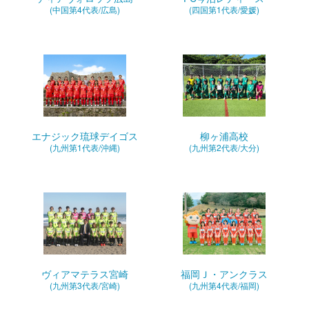
(中国第4代表/広島)
(四国第1代表/愛媛)
エナジック琉球デイゴス
柳ヶ浦高校
(九州第1代表/沖縄)
(九州第2代表/大分)
ヴィアマテラス宮崎
福岡Ｊ・アンクラス
(九州第3代表/宮崎)
(九州第4代表/福岡)