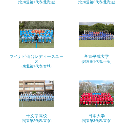
(北海道第1代表/北海道)
(北海道第2代表/北海道)
マイナビ仙台レディースユー
帝京平成大学
ス
(関東第1代表/千葉)
(東北第1代表/宮城)
十文字高校
日本大学
(関東第2代表/東京)
(関東第3代表/東京)