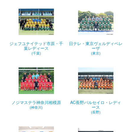
ジェフユナイテッド市原・千
日テレ・東京ヴェルディベレ
葉レディース
ーザ
(千葉)
(東京)
ノジマステラ神奈川相模原
AC長野パルセイロ・レディ
ース
(神奈川)
(長野)