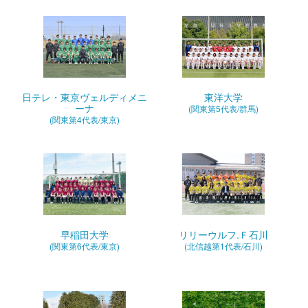
日テレ・東京ヴェルディメニ
東洋大学
ーナ
(関東第5代表/群馬)
(関東第4代表/東京)
早稲田大学
リリーウルフ.Ｆ石川
(関東第6代表/東京)
(北信越第1代表/石川)