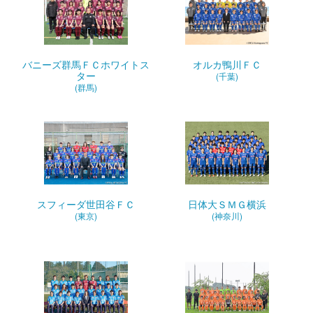
バニーズ群馬ＦＣホワイトス
オルカ鴨川ＦＣ
ター
(千葉)
(群馬)
スフィーダ世田谷ＦＣ
日体大ＳＭＧ横浜
(東京)
(神奈川)