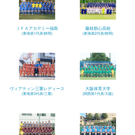
ＪＦＡアカデミー福島
藤枝順心高校
(東海第1代表/静岡)
(東海第2代表/静岡)
ヴィアティン三重レディース
大阪体育大学
(東海第3代表/三重)
(関西第1代表/大阪)