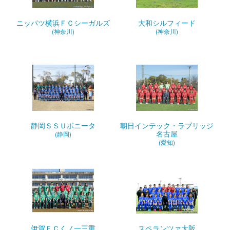
ニッパツ横浜ＦＣシーガルズ
大和シルフィード
(神奈川)
(神奈川)
静岡ＳＳＵボニータ
朝日インテック・ラブリッジ
名古屋
(静岡)
(愛知)
伊賀ＦＣくノ一三重
スペランツァ大阪