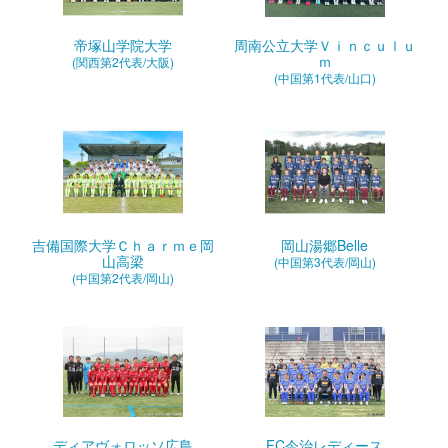
帝塚山学院大学
周南公立大学Ｖｉｎｃｕｌｕ
ｍ
(関西第2代表/大阪)
(中国第1代表/山口)
吉備国際大学Ｃｈａｒｍｅ岡
岡山湯郷Belle
山高梁
(中国第3代表/岡山)
(中国第2代表/岡山)
ディアヴォロッソ広島
FC今治レディース