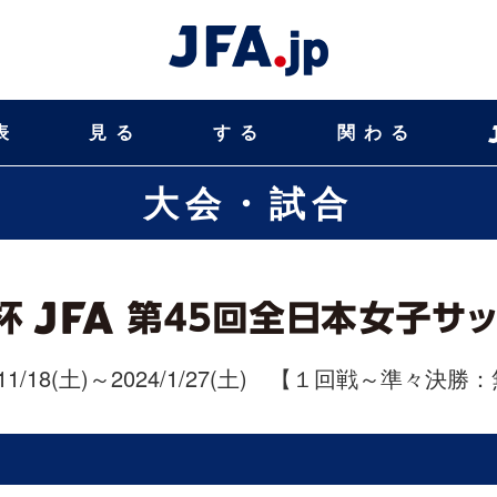
表
見る
する
関わる
大会・試合
/11/18(土)～2024/1/27(土)
【１回戦～準々決勝：