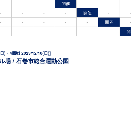
-
-
-
開催
-
-
-
-
-
-
開催
-
-
-
-
-
-
開催
-
-
-
-
-
-
開
(日)・4回戦 2023/12/10(日)]
場 / 石巻市総合運動公園