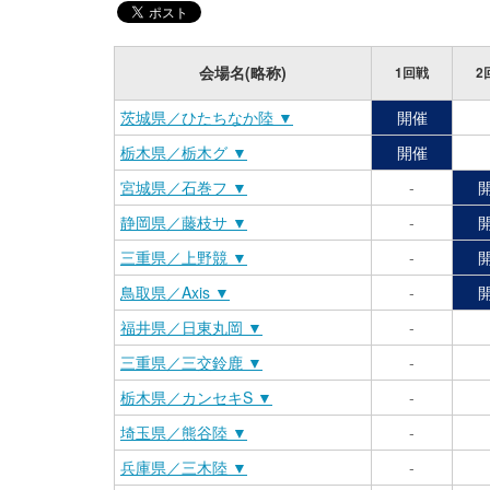
会場名(略称)
1回戦
2
茨城県／ひたちなか陸 ▼
開催
栃木県／栃木グ ▼
開催
宮城県／石巻フ ▼
-
静岡県／藤枝サ ▼
-
三重県／上野競 ▼
-
鳥取県／Axis ▼
-
福井県／日東丸岡 ▼
-
三重県／三交鈴鹿 ▼
-
栃木県／カンセキS ▼
-
埼玉県／熊谷陸 ▼
-
兵庫県／三木陸 ▼
-