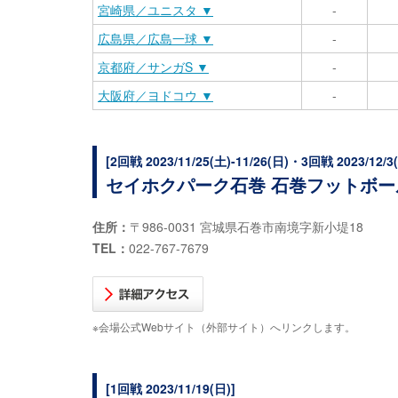
宮崎県／ユニスタ ▼
-
広島県／広島一球 ▼
-
京都府／サンガS ▼
-
大阪府／ヨドコウ ▼
-
[2回戦 2023/11/25(土)-11/26(日)・3回戦 2023/12/3
セイホクパーク石巻 石巻フットボール
住所：
〒986-0031 宮城県石巻市南境字新小堤18
TEL：
022-767-7679
※会場公式Webサイト（外部サイト）へリンクします。
[1回戦 2023/11/19(日)]