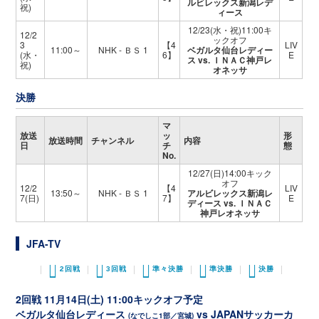
ルビレックス新潟レデ
祝)
ィース
12/23(水・祝)11:00キ
12/2
ックオフ
3
【4
LIV
11:00～
NHK - ＢＳ 1
ベガルタ仙台レディー
(水・
6】
E
ス vs. ＩＮＡＣ神戸レ
祝)
オネッサ
決勝
マ
放送
ッ
形
放送時間
チャンネル
内容
日
チ
態
No.
12/27(日)14:00キック
オフ
12/2
【4
LIV
13:50～
NHK - ＢＳ 1
アルビレックス新潟レ
7(日)
7】
E
ディース vs. ＩＮＡＣ
神戸レオネッサ
JFA-TV
2回戦
3回戦
準々決勝
準決勝
決勝
2回戦 11月14日(土) 11:00キックオフ予定
ベガルタ仙台レディース
vs JAPANサッカーカ
(なでしこ1部／宮城)