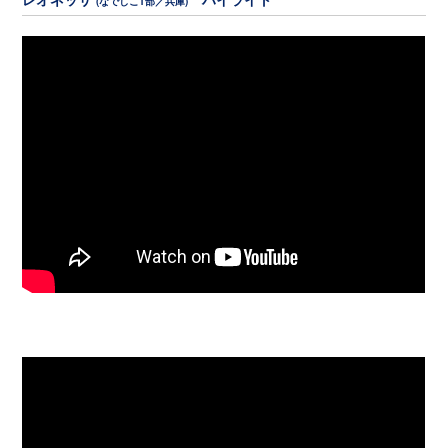
(なでしこ1部／兵庫)