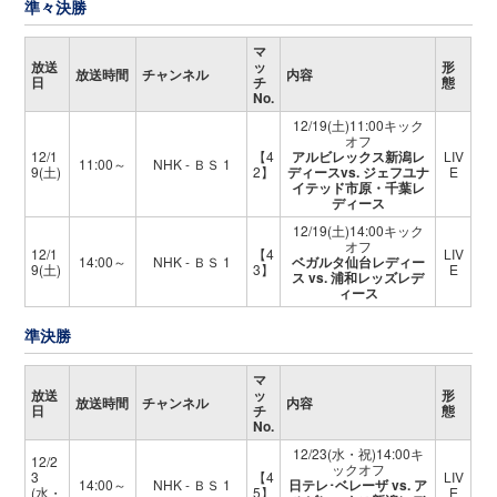
準々決勝
マ
放送
ッ
形
放送時間
チャンネル
内容
日
チ
態
No.
12/19(土)11:00キック
オフ
12/1
【4
アルビレックス新潟レ
LIV
11:00～
NHK - ＢＳ 1
9(土)
2】
ディースvs. ジェフユナ
E
イテッド市原・千葉レ
ディース
12/19(土)14:00キック
オフ
12/1
【4
LIV
14:00～
NHK - ＢＳ 1
ベガルタ仙台レディー
9(土)
3】
E
ス vs. 浦和レッズレデ
ィース
準決勝
マ
放送
ッ
形
放送時間
チャンネル
内容
日
チ
態
No.
12/23(水・祝)14:00キ
12/2
ックオフ
3
【4
LIV
14:00～
NHK - ＢＳ 1
日テレ･ベレーザ vs. ア
(水・
5】
E