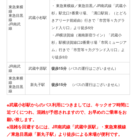
・ 東急東横線／東急目黒／JR南武線「武蔵小
東急東横
線
杉」駅北口1番乗り場、「溝口駅前」（とどろ
東急目黒
武蔵小杉駅
線
きアリーナ前経由）行きで「市営等々力グラ
JR南武
ンド入り口」より徒歩5分
線
・JR横須賀線（湘南新宿ライン）「武蔵小
杉」駅横須賀線口2番乗り場「市民ミュージア
ム」行きで「市営等々力グランド入り口」よ
り徒歩5分
JR南武
武蔵中原駅
徒歩15分
（バスの運行はございません）
線
東急東横
線
新丸子駅
徒歩15分
（バスの運行はございません）
東急目黒
線
※武蔵小杉駅からのバス利用につきましては、キックオフ時間に
近づくにつれ、混雑が予想されますので、お早めのご乗車をお
願い致します。
※混雑を回避するには、JR南武線「武蔵中原駅」・東急東横線
／東急目黒線「新丸子駅」より徒歩による来場が便利です。