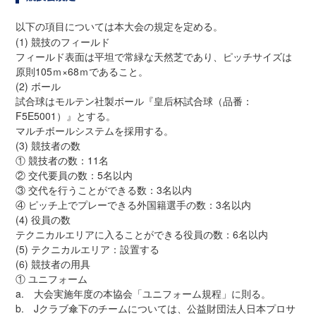
以下の項目については本大会の規定を定める。
(1) 競技のフィールド
フィールド表面は平坦で常緑な天然芝であり、ピッチサイズは
原則105ｍ×68ｍであること。
(2) ボール
試合球はモルテン社製ボール『皇后杯試合球（品番：
F5E5001）』とする。
マルチボールシステムを採用する。
(3) 競技者の数
① 競技者の数：11名
② 交代要員の数：5名以内
③ 交代を行うことができる数：3名以内
④ ピッチ上でプレーできる外国籍選手の数：3名以内
(4) 役員の数
テクニカルエリアに入ることができる役員の数：6名以内
(5) テクニカルエリア：設置する
(6) 競技者の用具
① ユニフォーム
a. 大会実施年度の本協会「ユニフォーム規程」に則る。
b. Jクラブ傘下のチームについては、公益財団法人日本プロサ