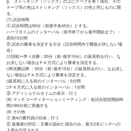
g. ストッキング（ソックス）の上にテープを巻く場合、その
テープ等の色はストッキング（ソックス）の色と同じものに限
る。
(7) 試合時間
① 試合時間は90分（前後半各45分）とする。
ハーフタイムのインターバル（前半終了から後半開始まで）：
原則15分間
② 試合の勝者を決定する方法（試合時間内で勝敗が決しない場
合）
□1回戦〜準々決勝：20分（前･後半10分）の延長戦を行い、な
お決しない場合はＰＫ方式により勝者を決定する。
□準決勝以降 ：30分（前･後半15分）の延長戦を行い、なお決し
ない場合はＰＫ方式により勝者を決定する。
□延長戦に入る前のインターバル：5分間
□ＰＫ方式に入る前のインターバル：1分間
③ アディショナルタイムの表示：行う
(8) マッチコーディネーションミーティング：各試合競技開始時
間の80分前に実施する
(9) その他
① 第4の審判員の任命：行う
② 負傷者の対応：主審が認めた場合のみ、最大2名ピッチへの
入場を許可される