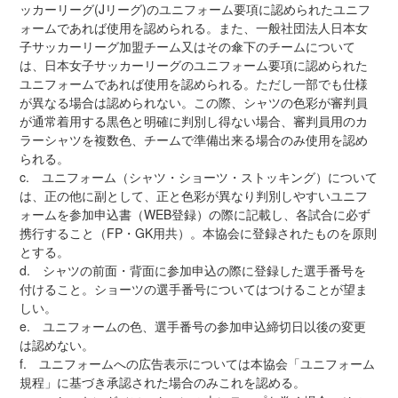
ッカーリーグ(Jリーグ)のユニフォーム要項に認められたユニフ
ォームであれば使用を認められる。また、一般社団法人日本女
子サッカーリーグ加盟チーム又はその傘下のチームについて
は、日本女子サッカーリーグのユニフォーム要項に認められた
ユニフォームであれば使用を認められる。ただし一部でも仕様
が異なる場合は認められない。この際、シャツの色彩が審判員
が通常着用する黒色と明確に判別し得ない場合、審判員用のカ
ラーシャツを複数色、チームで準備出来る場合のみ使用を認め
られる。
c. ユニフォーム（シャツ・ショーツ・ストッキング）について
は、正の他に副として、正と色彩が異なり判別しやすいユニフ
ォームを参加申込書（WEB登録）の際に記載し、各試合に必ず
携行すること（FP・GK用共）。本協会に登録されたものを原則
とする。
d. シャツの前面・背面に参加申込の際に登録した選手番号を
付けること。ショーツの選手番号についてはつけることが望ま
しい。
e. ユニフォームの色、選手番号の参加申込締切日以後の変更
は認めない。
f. ユニフォームへの広告表示については本協会「ユニフォーム
規程」に基づき承認された場合のみこれを認める。