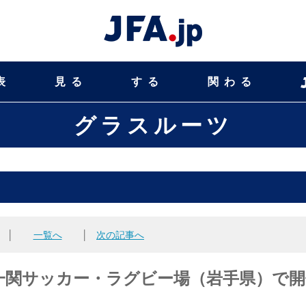
表
見る
する
関わる
グラスルーツ
│
一覧へ
│
次の記事へ
一関サッカー・ラグビー場（岩手県）で開