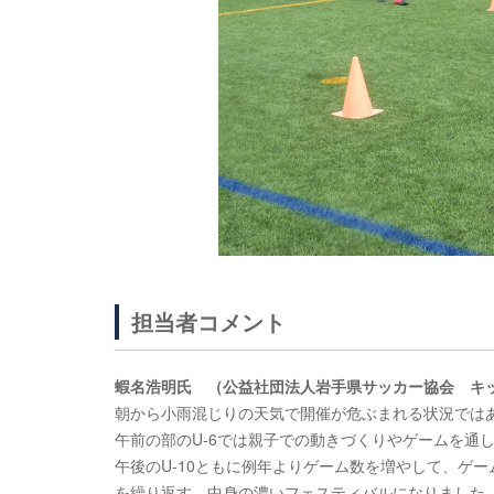
担当者コメント
蝦名浩明氏 （公益社団法人岩手県サッカー協会 キ
朝から小雨混じりの天気で開催が危ぶまれる状況では
午前の部のU-6では親子での動きづくりやゲームを通
午後のU-10ともに例年よりゲーム数を増やして、ゲ
を繰り返す、中身の濃いフェスティバルになりました