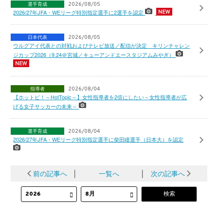
選手育成
2026/08/05
2026/27年JFA・WEリーグ特別指定選手に2選手を認定
日本代表
2026/08/05
ウルグアイ代表との対戦およびテレビ放送／配信が決定 キリンチャレン
ジカップ2026（9.24＠宮城／キューアンドエースタジアムみやぎ）
指導者
2026/08/04
【ホットピ！～HotTopic～】女性指導者を2倍にしたい～女性指導者が広
げる女子サッカーの未来～
選手育成
2026/08/04
2026/27年JFA・WEリーグ特別指定選手に柴田瞳選手（日本大）を認定
前の記事へ
│
一覧へ
│
次の記事へ