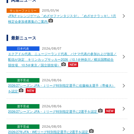
サッカーファミリー
2015/01/14
JFAチャレンジゲーム「めざせファンタジスタ!」「めざせクラッキ!」1月
検定会参加者募集のご案内
最新ニュース
日本代表
2026/08/07
エクアドル代表、ニュージーランド代表、パナマ代表の参加および放送／
配信が決定 キリンカップサッカー2026（10.1＠神奈川／横浜国際総合
競技場、10.5＠東京／国立競技場）
選手育成
2026/08/06
2026/27シーズン JFA・Ｊリーグ特別指定選手に佐藤柚太選手（専修大）
を認定
選手育成
2026/08/06
2026/27シーズン JFA・Ｊリーグ特別指定選手に2選手を認定
選手育成
2026/08/05
2026/27年JFA・WEリーグ特別指定選手に2選手を認定