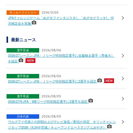
サッカーファミリー
2014/11/05
JFAチャレンジゲーム「めざせファンタジスタ!」「めざせクラッキ!」10
月検定会を実施
最新ニュース
選手育成
2026/08/06
2026/27シーズン JFA・Ｊリーグ特別指定選手に佐藤柚太選手（専修大）
を認定
選手育成
2026/08/06
2026/27シーズン JFA・Ｊリーグ特別指定選手に2選手を認定
選手育成
2026/08/05
2026/27年JFA・WEリーグ特別指定選手に2選手を認定
日本代表
2026/08/05
ウルグアイ代表との対戦およびテレビ放送／配信が決定 キリンチャレン
ジカップ2026（9.24＠宮城／キューアンドエースタジアムみやぎ）