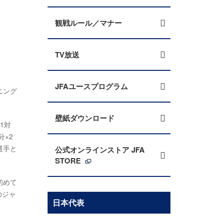
観戦ルール／マナー
TV放送
JFAユースプログラム
ニング
壁紙ダウンロード
1対
×2
選手と
公式オンラインストア JFA
STORE
初めて
のジャ
日本代表