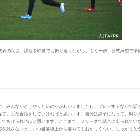
日本代表の良さ、課題を映像でも振り返りながら、もう一歩、公式練習で準
す。みんながどうやりたいのかがわかりましたし、プレーするなかで話
経て、また会話をしていければと思います。自分は黒子になって、周り
してあげられればと思います。ここまで、Ｊリーグで試合に出られてい
跡を残さないと、いつ当落線上から落ちてもおかしくない。しっかりと