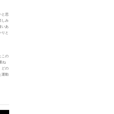
いと思
楽しみ
違いあ
かりと
たこの
重ね
、どの
た運動