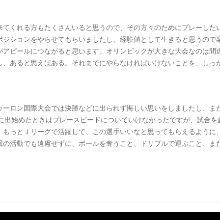
来てくれる方もたくさんいると思うので、その方々のためにプレーした
ポジションをやらせてもらいましたし、経験値として生きると思うので
がアピールにつながると思います。オリンピックが大きな大会なのは間
し、あると思えばある。それまでにやらなければいけないことを、しっ
ゥーロン国際大会では決勝などに出られず悔しい思いをしましたし、ま
グに出始めたときはプレースピードについていけなかったですが、試合を
。もっとＪリーグで活躍して、この選手いいなと思ってもらえるように
回の活動でも遠慮せずに、ボールを奪うこと、ドリブルで運ぶこと、ま