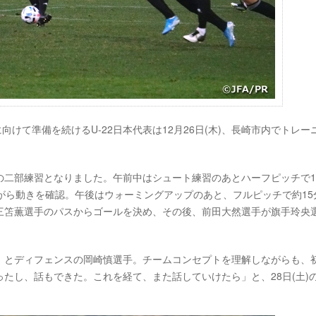
に向けて準備を続けるU-22日本代表は12月26日(木)、長崎市内でトレー
の二部練習となりました。午前中はシュート練習のあとハーフピッチで1
がら動きを確認。午後はウォーミングアップのあと、フルピッチで約15分
三笘薫選手のパスからゴールを決め、その後、前田大然選手が旗手玲央
」とディフェンスの岡崎慎選手。チームコンセプトを理解しながらも、
たし、話もできた。これを経て、また話していけたら」と、28日(土)