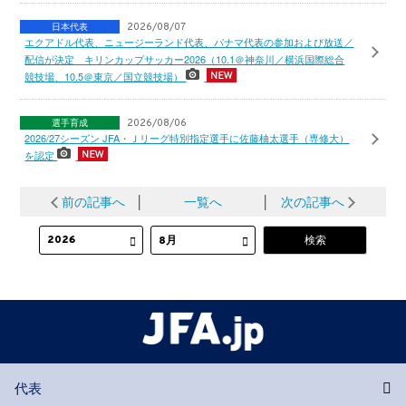
日本代表
2026/08/07
エクアドル代表、ニュージーランド代表、パナマ代表の参加および放送／
配信が決定 キリンカップサッカー2026（10.1＠神奈川／横浜国際総合
競技場、10.5＠東京／国立競技場）
選手育成
2026/08/06
2026/27シーズン JFA・Ｊリーグ特別指定選手に佐藤柚太選手（専修大）
を認定
前の記事へ
│
一覧へ
│
次の記事へ
代表