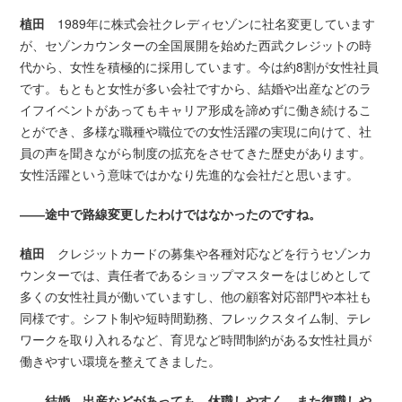
植田
1989年に株式会社クレディセゾンに社名変更しています
が、セゾンカウンターの全国展開を始めた西武クレジットの時
代から、女性を積極的に採用しています。今は約8割が女性社員
です。もともと女性が多い会社ですから、結婚や出産などのラ
イフイベントがあってもキャリア形成を諦めずに働き続けるこ
とができ、多様な職種や職位での女性活躍の実現に向けて、社
員の声を聞きながら制度の拡充をさせてきた歴史があります。
女性活躍という意味ではかなり先進的な会社だと思います。
――途中で路線変更したわけではなかったのですね。
植田
クレジットカードの募集や各種対応などを行うセゾンカ
ウンターでは、責任者であるショップマスターをはじめとして
多くの女性社員が働いていますし、他の顧客対応部門や本社も
同様です。シフト制や短時間勤務、フレックスタイム制、テレ
ワークを取り入れるなど、育児など時間制約がある女性社員が
働きやすい環境を整えてきました。
――結婚、出産などがあっても、休職しやすく、また復職しや