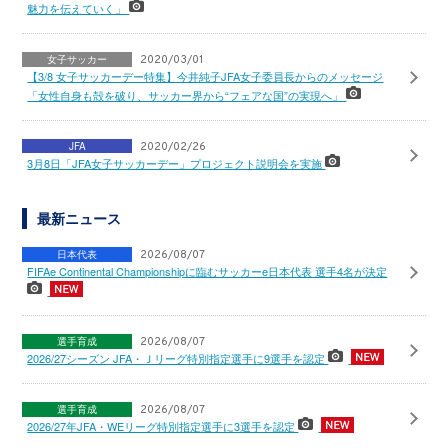
魅力を伝えていく」
女子サッカー
2020/03/01
【3/8 女子サッカーデー特集】今井純子JFA女子委員長からのメッセージ
「女性自身も殻を破り、サッカー界から“フェアな国”の実現へ」
JFA
2020/02/26
3月8日「JFA女子サッカーデー」プロジェクト説明会を実施
最新ニュース
日本代表
2026/08/07
FIFAe Continental Championshipに臨むサッカーe日本代表 選手4名が決定
選手育成
2026/08/07
2026/27シーズン JFA・Ｊリーグ特別指定選手に9選手を認定
選手育成
2026/08/07
2026/27年JFA・WEリーグ特別指定選手に3選手を認定