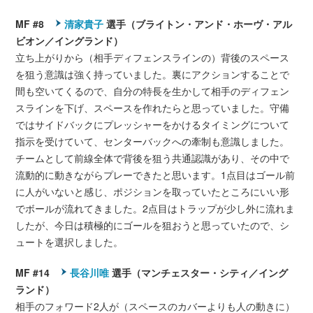
MF #8
清家貴子
選手（ブライトン・アンド・ホーヴ・アル
ビオン／イングランド）
立ち上がりから（相手ディフェンスラインの）背後のスペース
を狙う意識は強く持っていました。裏にアクションすることで
間も空いてくるので、自分の特長を生かして相手のディフェン
スラインを下げ、スペースを作れたらと思っていました。守備
ではサイドバックにプレッシャーをかけるタイミングについて
指示を受けていて、センターバックへの牽制も意識しました。
チームとして前線全体で背後を狙う共通認識があり、その中で
流動的に動きながらプレーできたと思います。1点目はゴール前
に人がいないと感じ、ポジションを取っていたところにいい形
でボールが流れてきました。2点目はトラップが少し外に流れま
したが、今日は積極的にゴールを狙おうと思っていたので、シ
ュートを選択しました。
MF #14
長谷川唯
選手（マンチェスター・シティ／イング
ランド）
相手のフォワード2人が（スペースのカバーよりも人の動きに）