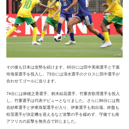
その後も日本は攻勢を続けます。60分には田中美南選手と千葉
玲海菜選手を投入し、73分には清水選手のクロスに田中選手が
合わせてゴールに迫ります。
74分には林穂之香選手、籾木結花選手、竹重杏歌理選手を投入
し、竹重選手は代表デビューとなりました。さらに86分には熊
谷紗希選手と伊東珠梨選手が入り、伊東選手も初出場。終盤も
松窪選手が決定機を迎えるなど攻撃の手を緩めず、守備でも南
アフリカの反撃を無失点で封じました。