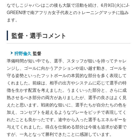
なでしこジャパンはこの後も大阪で活動を続け、6月9日(火)にJ-
GREEN堺で南アフリカ女子代表とのトレーニングマッチに臨み
ます。
監督・選手コメント
狩野倫久
監督
準備時間が短い中でも、選手、スタッフが狙いを持ってチャレ
ンジし、ゴールに向かうアクションや追い越す動き、ゴールを
守る姿勢といったフットボールの本質的な部分を多く表現して
くれました。前線は、相手の出方やシステムに応じて選手の特
徴を生かす配置を考えました。うまくいった部分と、さらに成
熟させるべき部分の両方がありましたが、選手の良さはよく見
えたと思います。戦術的な狙いに、選手たちが自分たちの色を
加え、コンセプトを超えるようなプレーをピッチで表現してく
れたことも良かったです。途中から入った選手もエネルギーを
与えてくれました。得点を仕留める部分は今後も追求が必要で
すが、一丸となって勝利できたことに感謝しています。