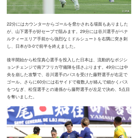
22分にはカウンターからゴールを脅かされる場面もありました
が、山下選手が好セーブで阻みます。29分には谷川選手がペナ
ルティーエリア手前から強烈なミドルシュートを右隅に突き刺
し、日本が3-0で前半を終えました。
後半開始から松窪真心選手を投入した日本は、流動的なポジシ
ョンチェンジで南アフリカ守備陣を揺さぶります。49分には中
央を崩した攻撃で、谷川選手のパスを受けた藤野選手が右足で
ゴール。さらに60分には右サイドで複数人が絡んで細かくパス
をつなぎ、松窪選手との連係から藤野選手が左足で決め、5点目
を奪いました。