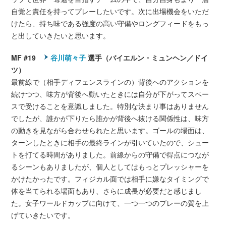
自覚と責任を持ってプレーしたいです。次に出場機会をいただ
けたら、持ち味である強度の高い守備やロングフィードをもっ
と出していきたいと思います。
MF #19
谷川萌々子
選手（バイエルン・ミュンヘン／ドイ
ツ）
最前線で（相手ディフェンスラインの）背後へのアクションを
続けつつ、味方が背後へ動いたときには自分が下がってスペー
スで受けることを意識しました。特別な決まり事はありません
でしたが、誰かが下りたら誰かが背後へ抜ける関係性は、味方
の動きを見ながら合わせられたと思います。ゴールの場面は、
ターンしたときに相手の最終ラインが引いていたので、シュー
トを打てる時間がありました。前線からの守備で得点につなが
るシーンもありましたが、個人としてはもっとプレッシャーを
かけたかったです。フィジカル面では相手に嫌なタイミングで
体を当てられる場面もあり、さらに成長が必要だと感じまし
た。女子ワールドカップに向けて、一つ一つのプレーの質を上
げていきたいです。