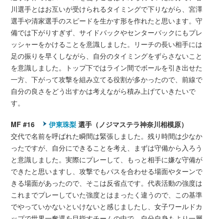
川選手とはお互いが受けられるタイミングで下りながら、宮澤
選手や清家選手のスピードを生かす形を作れたと思います。守
備では下がりすぎず、サイドバックやセンターバックにもプレ
ッシャーをかけることを意識しました。リーチの長い相手には
足の振りを早くしながら、自分のタイミングをずらさないこと
を意識しました。トップ下ではライン間でボールを引き出せた
一方、下がって攻撃を組み立てる役割が多かったので、前線で
自分の良さをどう出すかは考えながら積み上げていきたいで
す。
MF #16
伊東珠梨
選手（ノジマステラ神奈川相模原）
交代で名前を呼ばれた瞬間は緊張しました。残り時間は少なか
ったですが、自分にできることを考え、まずは守備から入ろう
と意識しました。実際にプレーして、もっと相手に嫌な守備が
できたと思いますし、攻撃でもパスを合わせる場面やターンで
きる場面があったので、そこは反省点です。代表活動の強度は
これまでプレーしていた強度とはまったく違うので、この基準
でやっていかないといけないと感じましたし、女子ワールドカ
ップで世界一奪還を目指すチームの中で、自分自身もより一層