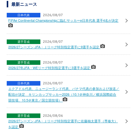
最新ニュース
日本代表
2026/08/07
FIFAe Continental Championshipに臨むサッカーe日本代表 選手4名が決定
選手育成
2026/08/07
2026/27シーズン JFA・Ｊリーグ特別指定選手に9選手を認定
選手育成
2026/08/07
2026/27年JFA・WEリーグ特別指定選手に3選手を認定
日本代表
2026/08/07
エクアドル代表、ニュージーランド代表、パナマ代表の参加および放送／
配信が決定 キリンカップサッカー2026（10.1＠神奈川／横浜国際総合
競技場、10.5＠東京／国立競技場）
選手育成
2026/08/06
2026/27シーズン JFA・Ｊリーグ特別指定選手に佐藤柚太選手（専修大）
を認定