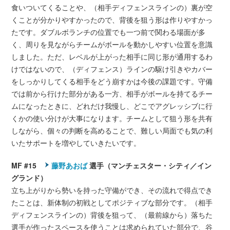
食いついてくることや、（相手ディフェンスラインの）裏が空
くことが分かりやすかったので、背後を狙う形は作りやすかっ
たです。ダブルボランチの位置でも一つ前で関わる場面が多
く、周りを見ながらチームがボールを動かしやすい位置を意識
しました。ただ、レベルが上がった相手に同じ形が通用するわ
けではないので、（ディフェンス）ラインの駆け引きやカバー
をしっかりしてくる相手をどう崩すかは今後の課題です。守備
では前から行けた部分がある一方、相手がボールを持てるチー
ムになったときに、どれだけ我慢し、どこでアグレッシブに行
くかの使い分けが大事になります。チームとして狙う形を共有
しながら、個々の判断を高めることで、難しい局面でも気の利
いたサポートを増やしていきたいです。
MF #15
藤野あおば
選手（マンチェスター・シティ／イン
グランド）
立ち上がりから勢いを持った守備ができ、その流れで得点でき
たことは、新体制の初戦としてポジティブな部分です。（相手
ディフェンスラインの）背後を狙って、（最前線から）落ちた
選手が作ったスペースを使うことは求められていた部分で、谷