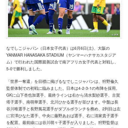
なでしこジャパン（日本女子代表）は6月6日(土)、大阪の
YANMAR HANASAKA STADIUM（ヤンマーハナサカスタジア
ム）で行われた国際親善試合で南アフリカ女子代表と対戦し、
5-0で勝利しました。
「世界一奪還」を目標に掲げるなでしこジャパンは、狩野倫久
監督体制での初戦に臨みました。日本は4-2-3-1の布陣を採用。
GKに山下杏也加選手、最終ラインは右から清水梨紗選手、古賀
塔子選手、南萌華選手、北川ひかる選手が並びます。中盤は長
谷川唯選手と長野風花選手がダブルボランチを務め、2列目は左
に宮澤ひなた選手、中央に藤野あおば選手、右に清家貴子選手
を配置。最前線には谷川萌々子選手が入りました。狩野監督は