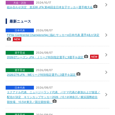
大会・試合
2024/10/17
組み合わせ決定 皇后杯 JFA 第46回全日本女子サッカー選手権大会
最新ニュース
日本代表
2026/08/07
FIFAe Continental Championshipに臨むサッカーe日本代表 選手4名が決定
選手育成
2026/08/07
2026/27シーズン JFA・Ｊリーグ特別指定選手に9選手を認定
選手育成
2026/08/07
2026/27年JFA・WEリーグ特別指定選手に3選手を認定
日本代表
2026/08/07
エクアドル代表、ニュージーランド代表、パナマ代表の参加および放送／
配信が決定 キリンカップサッカー2026（10.1＠神奈川／横浜国際総合
競技場、10.5＠東京／国立競技場）
選手育成
2026/08/06