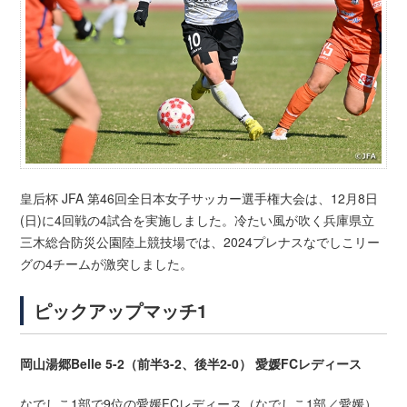
皇后杯 JFA 第46回全日本女子サッカー選手権大会は、12月8日
(日)に4回戦の4試合を実施しました。冷たい風が吹く兵庫県立
三木総合防災公園陸上競技場では、2024プレナスなでしこリー
グの4チームが激突しました。
ピックアップマッチ1
岡山湯郷Belle 5-2（前半3-2、後半2-0） 愛媛FCレディース
なでしこ1部で9位の愛媛FCレディース（なでしこ1部／愛媛）