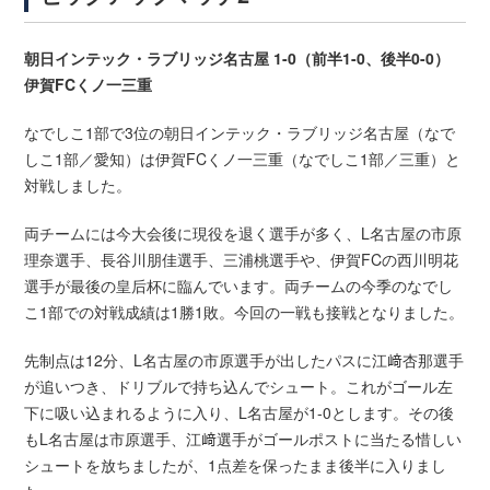
朝日インテック・ラブリッジ名古屋 1-0（前半1-0、後半0-0）
伊賀FCくノ一三重
なでしこ1部で3位の朝日インテック・ラブリッジ名古屋（なで
しこ1部／愛知）は伊賀FCくノ一三重（なでしこ1部／三重）と
対戦しました。
両チームには今大会後に現役を退く選手が多く、L名古屋の市原
理奈選手、長谷川朋佳選手、三浦桃選手や、伊賀FCの西川明花
選手が最後の皇后杯に臨んでいます。両チームの今季のなでし
こ1部での対戦成績は1勝1敗。今回の一戦も接戦となりました。
先制点は12分、L名古屋の市原選手が出したパスに江﨑杏那選手
が追いつき、ドリブルで持ち込んでシュート。これがゴール左
下に吸い込まれるように入り、L名古屋が1-0とします。その後
もL名古屋は市原選手、江﨑選手がゴールポストに当たる惜しい
シュートを放ちましたが、1点差を保ったまま後半に入りまし