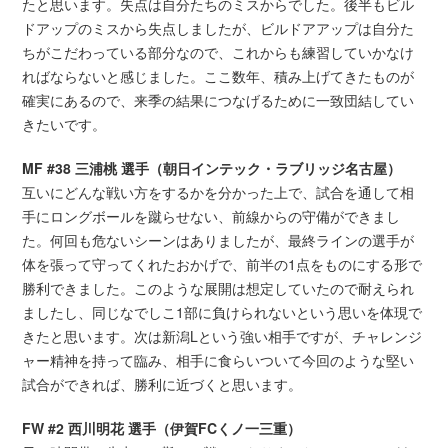
たと思います。失点は自分たちのミスからでした。後半もビル
ドアップのミスから失点しましたが、ビルドアアップは自分た
ちがこだわっている部分なので、これからも練習していかなけ
ればならないと感じました。ここ数年、積み上げてきたものが
確実にあるので、来季の結果につなげるために一致団結してい
きたいです。
MF #38 三浦桃 選手（朝日インテック・ラブリッジ名古屋）
互いにどんな戦い方をするかを分かった上で、試合を通して相
手にロングボールを蹴らせない、前線からの守備ができまし
た。何回も危ないシーンはありましたが、最終ラインの選手が
体を張って守ってくれたおかげで、前半の1点をものにする形で
勝利できました。このような展開は想定していたので耐えられ
ましたし、同じなでしこ1部に負けられないという思いを体現で
きたと思います。次は新潟Lという強い相手ですが、チャレンジ
ャー精神を持って臨み、相手に食らいついて今回のような堅い
試合ができれば、勝利に近づくと思います。
FW #2 西川明花 選手（伊賀FCくノ一三重）