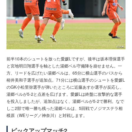
前半10本のシュートを放った愛媛Lですが、後半は坂本理保選手
と宮地明日翔選手を軸とした湯郷ベル守備陣を崩せません。一
方、リードを広げたい湯郷ベルは、65分に横山選手のパスから
栫井美和子選手が追加点。71分には横山選手のシュートを愛媛L
のGK小松里弥選手が弾いたところに近藤あすか選手が反応し、
湯郷ベルが5-2と点差を広げます。愛媛Lは終盤に攻撃的な選手
を投入しましたが、追加点はなく、湯郷ベルが5-2で勝利。なで
しこ2部で唯一勝ち残った湯郷ベルは、5回戦でノジマステラ相
模原（WEリーグ／神奈川）と対戦します。
ピックアップマッチ2