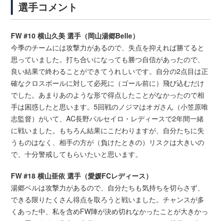
選手コメント
FW #10 横山久美 選手（岡山湯郷Belle）
今季のチームには攻撃力があるので、失点を抑えれば勝てると
思っていました。打ち合いになっても勝つ自信があったので、
良い結果で終わることができてうれしいです。自分の2点目は正
確なクロスボールに対して必死に（ゴール前に）飛び込むだけ
でした。あまりあのような形で得点したことがなかったので相
手は困惑したと思います。5回戦のノジマはオガさん（小笠原唯
志監督）がいて、AC長野パルセイロ・レディースで2年間一緒
に戦いました。もちろん結果にこだわりますが、自分たちに失
うものはなく、相手の方が（負けたときの）リスクは大きいの
で、十分警戒してもらいたいと思います。
FW #18 横山亜依 選手（愛媛FCレディース）
湯郷ベルは攻撃力があるので、自分たちも気持ちを切らさず、
できる限りたくさん得点を取ろうと戦いました。チャンスが多
くあった中、私を含めFW陣が決め切れなかったことが大きかっ