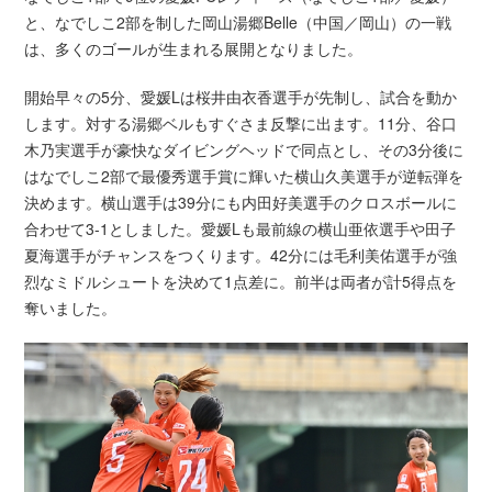
と、なでしこ2部を制した岡山湯郷Belle（中国／岡山）の一戦
は、多くのゴールが生まれる展開となりました。
開始早々の5分、愛媛Lは桜井由衣香選手が先制し、試合を動か
します。対する湯郷ベルもすぐさま反撃に出ます。11分、谷口
木乃実選手が豪快なダイビングヘッドで同点とし、その3分後に
はなでしこ2部で最優秀選手賞に輝いた横山久美選手が逆転弾を
決めます。横山選手は39分にも内田好美選手のクロスボールに
合わせて3-1としました。愛媛Lも最前線の横山亜依選手や田子
夏海選手がチャンスをつくります。42分には毛利美佑選手が強
烈なミドルシュートを決めて1点差に。前半は両者が計5得点を
奪いました。