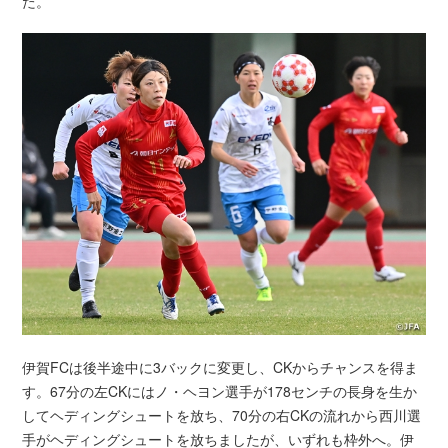
た。
伊賀FCは後半途中に3バックに変更し、CKからチャンスを得ま
す。67分の左CKにはノ・ヘヨン選手が178センチの長身を生か
してヘディングシュートを放ち、70分の右CKの流れから西川選
手がヘディングシュートを放ちましたが、いずれも枠外へ。伊