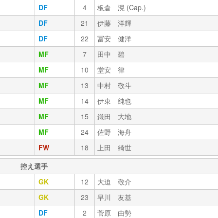
DF
4
板倉 滉 (Cap.)
DF
21
伊藤 洋輝
DF
22
冨安 健洋
MF
7
田中 碧
MF
10
堂安 律
MF
13
中村 敬斗
MF
14
伊東 純也
MF
15
鎌田 大地
MF
24
佐野 海舟
FW
18
上田 綺世
控え選手
GK
12
大迫 敬介
GK
23
早川 友基
DF
2
菅原 由勢