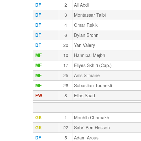
DF
2
Ali Abdi
DF
3
Montassar Talbi
DF
4
Omar Rekik
DF
6
Dylan Bronn
DF
20
Yan Valery
MF
10
Hannibal Mejbri
MF
17
Ellyes Skhiri (Cap.)
MF
25
Anis Slimane
MF
26
Sebastian Tounekti
FW
8
Elias Saad
GK
1
Mouhib Chamakh
GK
22
Sabri Ben Hessen
DF
5
Adam Arous