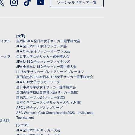
ソーシャルメディア一覧
[女子]
ァイナル
皇后杯 JFA 全日本女子サッカー選手権大会
JFA 全日本O-30女子サッカー大会
JFA O-40女子サッカーオープン大会
レーオフ
全日本大学女子サッカー選手権大会
JFA U-18女子サッカーファイナルズ
JFA 全日本U-18女子サッカー選手権大会
U-18女子サッカープレミアリーグ プレーオフ
高円宮妃杯 JFA全日本U-15女子サッカー選手権大会
JFA U-15女子サッカーリーグ
全日本高等学校女子サッカー選手権大会
全国高等学校総合体育大会(サッカー競技)
国民スポーツ大会(サッカー競技)
日本クラブユース女子サッカー大会（U-18）
AFC女子チャンピオンズリーグ
AFC Women's Club Championship 2023 - Invitational
Tournament
対抗戦
[シニア]
JFA 全日本O-40サッカー大会