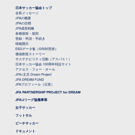
日本サッカー協会トップ
会長メッセージ
JFAの概要
JFAの目標
JFA成長戦略
各種規程・規則
登録・申請・手続き
情報開示
ESGデータ集（GRI対照表）
価値創造ストーリー
サステナビリティ活動（アスパス！）
日本サッカー協会 100周年特設サイト
アクセス・フォー・オール
JFA×文京 Dream Project
JFA DREAM FUND
JFAプロフィール［日英］
JFA PARTNERSHIP PROJECT for DREAM
JFA/Jリーグ協働事業
女子サッカー
フットサル
ビーチサッカー
ドキュメント