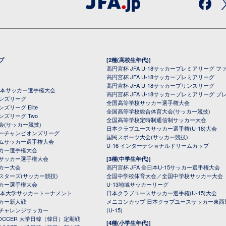
プ
[2種(高校生年代)]
高円宮杯 JFA U-18サッカープレミアリーグ フ
高円宮杯 JFA U-18サッカープレミアリーグ
高円宮杯 JFA U-18サッカープリンスリーグ
全日本サッカー選手権大会
高円宮杯 JFA U-18サッカープレミアリーグ プ
オンズリーグ
全国高等学校サッカー選手権大会
ズリーグ Elite
全国高等学校総合体育大会(サッカー競技)
ンズリーグ Two
全国高等学校定時制通信制サッカー大会
会(サッカー競技)
日本クラブユースサッカー選手権(U-18)大会
ーチャンピオンズリーグ
国民スポーツ大会(サッカー競技)
ムサッカー選手権大会
U-16 インターナショナルドリームカップ
カー選手権大会
サッカー選手権大会
[3種(中学生年代)]
カー大会
高円宮杯 JFA 全日本U-15サッカー選手権大会
スターズ(サッカー競技)
全国中学校体育大会／全国中学校サッカー大会
カー選手権大会
U-13地域サッカーリーグ
日本大学サッカートーナメント
日本クラブユースサッカー選手権(U-15)大会
カー新人戦
メニコンカップ 日本クラブユースサッカー東西
チャレンジサッカー
(U-15)
 SOCCER 大学日韓（韓日）定期戦
[4種(小学生年代)]