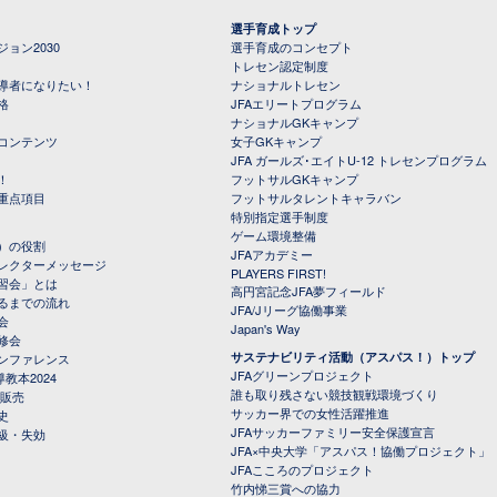
選手育成トップ
ョン2030
選手育成のコンセプト
トレセン認定制度
導者になりたい！
ナショナルトレセン
格
JFAエリートプログラム
ナショナルGKキャンプ
コンテンツ
女子GKキャンプ
JFA ガールズ･エイトU-12 トレセンプログラム
！
フットサルGKキャンプ
重点項目
フットサルタレントキャラバン
特別指定選手制度
ゲーム環境整備
）の役割
JFAアカデミー
レクターメッセージ
PLAYERS FIRST!
習会」とは
高円宮記念JFA夢フィールド
るまでの流れ
JFA/Jリーグ協働事業
会
Japan's Way
修会
サステナビリティ活動（アスパス！）トップ
ンファレンス
JFAグリーンプロジェクト
教本2024
誰も取り残さない競技観戦環境づくり
 販売
サッカー界での女性活躍推進
史
JFAサッカーファミリー安全保護宣言
級・失効
JFA×中央大学「アスパス！協働プロジェクト」
JFAこころのプロジェクト
竹内悌三賞への協力