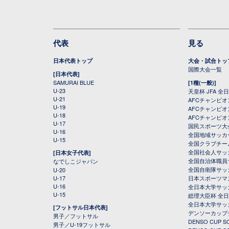
代表
見る
日本代表トップ
大会・試合トッ
国際大会一覧
[日本代表]
SAMURAI BLUE
[1種(一般)]
U-23
天皇杯 JFA 
U-21
AFCチャンピ
U-19
AFCチャンピオン
U-18
AFCチャンピオ
U-17
国民スポーツ大
U-16
全国地域サッカ
U-15
全国クラブチー
全国社会人サッ
[日本女子代表]
全国自治体職員
なでしこジャパン
全国自衛隊サッ
U-20
U-17
日本スポーツマ
U-16
全日本大学サッ
U-15
総理大臣杯 全
全日本大学サッ
[フットサル日本代表]
デンソーカップ
男子／フットサル
DENSO CUP
男子／U-19フットサル