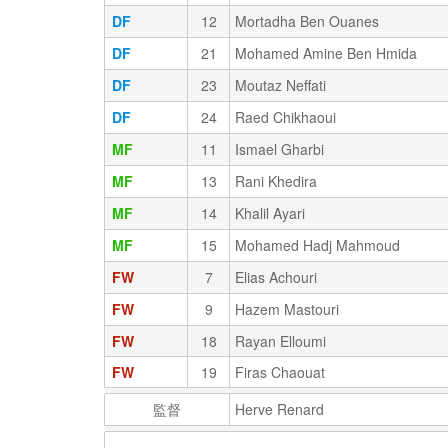
DF
12
Mortadha Ben Ouanes
DF
21
Mohamed Amine Ben Hmida
DF
23
Moutaz Neffati
DF
24
Raed Chikhaoui
MF
11
Ismael Gharbi
MF
13
Rani Khedira
MF
14
Khalil Ayari
MF
15
Mohamed Hadj Mahmoud
FW
7
Elias Achouri
FW
9
Hazem Mastouri
FW
18
Rayan Elloumi
FW
19
Firas Chaouat
監督
Herve Renard