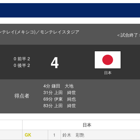
ff モンテレイ(メキシコ)／モンテレイスタジア
＜試合終了
4
0
前半
2
0
後半
2
日本
4分 鎌田 大地
31分 上田 綺世
得点者
69分 伊東 純也
83分 上田 綺世
日本
GK
1
鈴木 彩艶