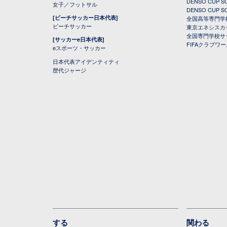
DENSO CUP
女子／フットサル
DENSO CUP
[ビーチサッカー日本代表]
全国高等専門学
ビーチサッカー
東京エネシスカ
全国専門学校サ
[サッカーe日本代表]
FIFAクラブワ
eスポーツ・サッカー
日本代表アイデンティティ
歴代ジャージ
する
関わる