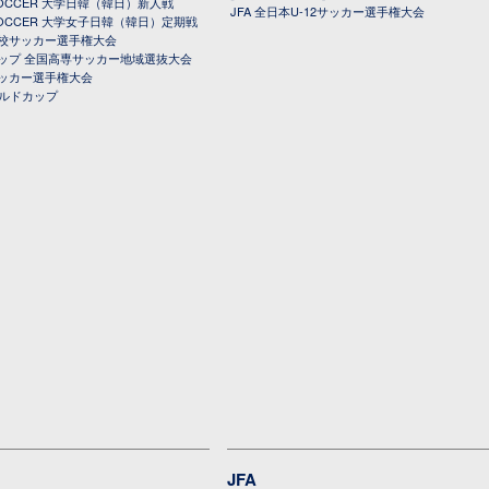
 SOCCER 大学日韓（韓日）新人戦
JFA 全日本U-12サッカー選手権大会
 SOCCER 大学女子日韓（韓日）定期戦
校サッカー選手権大会
ップ 全国高専サッカー地域選抜大会
ッカー選手権大会
ールドカップ
JFA