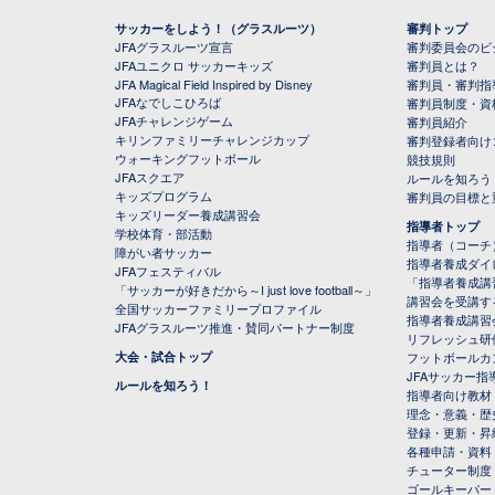
サッカーをしよう！（グラスルーツ）
審判トップ
JFAグラスルーツ宣言
審判委員会のビジ
JFAユニクロ サッカーキッズ
審判員とは？
JFA Magical Field Inspired by Disney
審判員・審判指
JFAなでしこひろば
審判員制度・資
JFAチャレンジゲーム
審判員紹介
キリンファミリーチャレンジカップ
審判登録者向け
ウォーキングフットボール
競技規則
JFAスクエア
ルールを知ろう
キッズプログラム
審判員の目標と
キッズリーダー養成講習会
指導者トップ
学校体育・部活動
指導者（コーチ
障がい者サッカー
指導者養成ダイ
JFAフェスティバル
「指導者養成講
「サッカーが好きだから～I just love football～」
講習会を受講す
全国サッカーファミリープロファイル
指導者養成講習
JFAグラスルーツ推進・賛同パートナー制度
リフレッシュ研
大会・試合トップ
フットボールカ
JFAサッカー指導
ルールを知ろう！
指導者向け教材
理念・意義・歴
登録・更新・昇
各種申請・資料
チューター制度
ゴールキーパー