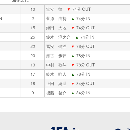
10
堂安 律
▼
74分 OUT
N
2
菅原 由勢
▲
74分 IN
15
鎌田 大地
▼
74分 OUT
25
鈴木 淳之介
▲
74分 IN
22
冨安 健洋
▼
78分 OUT
20
瀬古 歩夢
▲
78分 IN
13
中村 敬斗
▼
78分 OUT
17
鈴木 唯人
▲
78分 IN
18
上田 綺世
▼
84分 OUT
9
後藤 啓介
▲
84分 IN