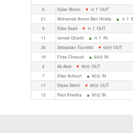
6
Dylan Bronn
▼
ＨＴ OUT
21
Mohamed Amine Ben Hmida
▲
ＨＴ I
8
Elias Saad
▼
ＨＴ OUT
11
Ismael Gharbi
▲
ＨＴ IN
26
Sebastian Tounekti
▼
64分 OUT
19
Firas Chaouat
▲
64分 IN
2
Ali Abdi
▼
90分 OUT
7
Elias Achouri
▲
90分 IN
17
Ellyes Skhiri
▼
90分 OUT
13
Rani Khedira
▲
90分 IN