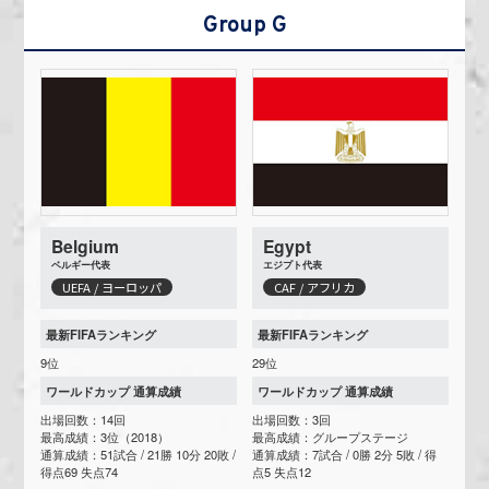
Group G
Belgium
Egypt
ベルギー代表
エジプト代表
UEFA / ヨーロッパ
CAF / アフリカ
最新FIFAランキング
最新FIFAランキング
9位
29位
ワールドカップ 通算成績
ワールドカップ 通算成績
出場回数：14回
出場回数：3回
最高成績：3位（2018）
最高成績：グループステージ
通算成績：51試合 / 21勝 10分 20敗 /
通算成績：7試合 / 0勝 2分 5敗 / 得
得点69 失点74
点5 失点12