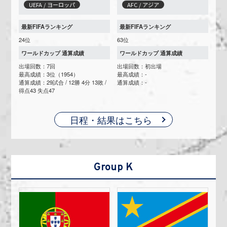
UEFA / ヨーロッパ
AFC / アジア
最新FIFAランキング
最新FIFAランキング
24位
63位
ワールドカップ 通算成績
ワールドカップ 通算成績
出場回数：7回
出場回数：初出場
最高成績：3位（1954）
最高成績：-
通算成績：29試合 / 12勝 4分 13敗 /
通算成績：-
得点43 失点47
日程・結果はこちら
Group K