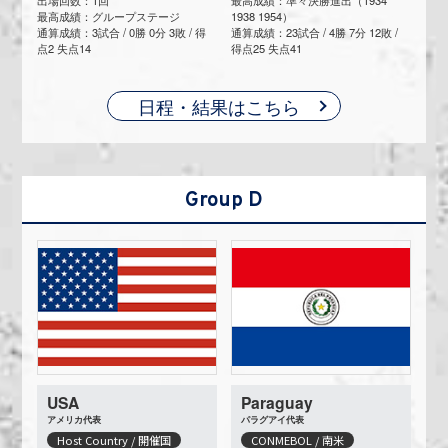
最高成績：グループステージ
1938 1954）
通算成績：3試合 / 0勝 0分 3敗 / 得
通算成績：23試合 / 4勝 7分 12敗 /
点2 失点14
得点25 失点41
日程・結果はこちら
Group D
USA
Paraguay
アメリカ代表
パラグアイ代表
Host Country / 開催国
CONMEBOL / 南米