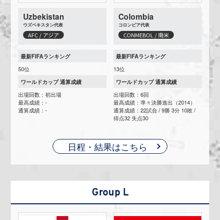
Uzbekistan
Colombia
ウズベキスタン代表
コロンビア代表
AFC / アジア
CONMEBOL / 南米
最新FIFAランキング
最新FIFAランキング
50位
13位
ワールドカップ 通算成績
ワールドカップ 通算成績
出場回数：初出場
出場回数：6回
最高成績：-
最高成績：準々決勝進出（2014）
通算成績：-
通算成績：22試合 / 9勝 3分 10敗 /
得点32 失点30
日程・結果はこちら
Group L