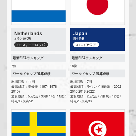
Netherlands
Japan
オランダ代表
日本代表
UEFA / ヨーロッパ
AFC / アジア
最新FIFAランキング
最新FIFAランキング
7位
18位
ワールドカップ 通算成績
ワールドカップ 通算成績
出場回数：11回
出場回数：7回
最高成績：準優勝（1974 1978
最高成績：ラウンド16進出（2002
2010）
2010 2018 2022）
通算成績：55試合 / 30勝 14分 11敗 /
通算成績：25試合 / 7勝 6分 12敗 /
得点96 失点52
得点25 失点33