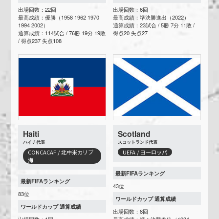
出場回数：22回
出場回数：6回
最高成績：優勝（1958 1962 1970
最高成績：準決勝進出（2022）
1994 2002）
通算成績：23試合 / 5勝 7分 11敗 /
通算成績：114試合 / 76勝 19分 19敗
得点20 失点27
/ 得点237 失点108
Haiti
Scotland
ハイチ代表
スコットランド代表
CONCACAF / 北中米カリブ
UEFA / ヨーロッパ
海
最新FIFAランキング
最新FIFAランキング
43位
83位
ワールドカップ 通算成績
ワールドカップ 通算成績
出場回数：8回
出場回数：1回
最高成績：準々決勝進出（1934