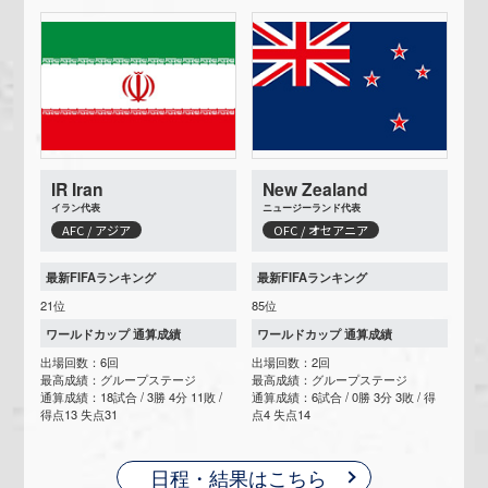
IR Iran
New Zealand
イラン代表
ニュージーランド代表
AFC / アジア
OFC / オセアニア
最新FIFAランキング
最新FIFAランキング
21位
85位
ワールドカップ 通算成績
ワールドカップ 通算成績
出場回数：6回
出場回数：2回
最高成績：グループステージ
最高成績：グループステージ
通算成績：18試合 / 3勝 4分 11敗 /
通算成績：6試合 / 0勝 3分 3敗 / 得
得点13 失点31
点4 失点14
日程・結果はこちら