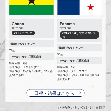
Ghana
Panama
ガーナ代表
パナマ代表
CAF / アフリカ
CONCACAF / 北中米カリブ
海
最新FIFAランキング
最新FIFAランキング
74位
33位
ワールドカップ 通算成績
ワールドカップ 通算成績
出場回数：4回
最高成績：ベスト8（2010）
出場回数：1回
通算成績：15試合 / 5勝 3分 7敗 / 得
最高成績：グループステージ
点18 失点23
通算成績：3試合 / 0勝 0分 3敗 / 得
点2 失点11
日程・結果はこちら
※FIFAランキングは4月1日時点