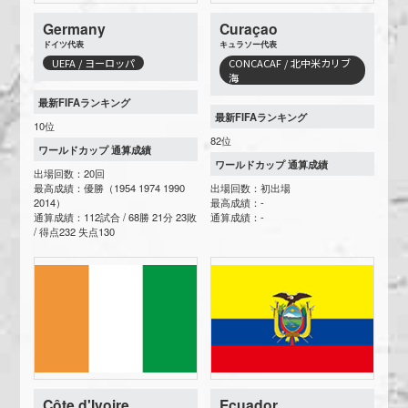
Germany
Curaçao
ドイツ代表
キュラソー代表
UEFA / ヨーロッパ
CONCACAF / 北中米カリブ
海
最新FIFAランキング
最新FIFAランキング
10位
82位
ワールドカップ 通算成績
ワールドカップ 通算成績
出場回数：20回
最高成績：優勝（1954 1974 1990
出場回数：初出場
2014）
最高成績：-
通算成績：112試合 / 68勝 21分 23敗
通算成績：-
/ 得点232 失点130
Côte d'Ivoire
Ecuador