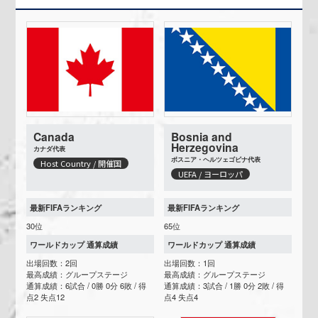
Canada
Bosnia and
Herzegovina
カナダ代表
ボスニア・ヘルツェゴビナ代表
Host Country / 開催国
UEFA / ヨーロッパ
最新FIFAランキング
最新FIFAランキング
30位
65位
ワールドカップ 通算成績
ワールドカップ 通算成績
出場回数：2回
出場回数：1回
最高成績：グループステージ
最高成績：グループステージ
通算成績：6試合 / 0勝 0分 6敗 / 得
通算成績：3試合 / 1勝 0分 2敗 / 得
点2 失点12
点4 失点4