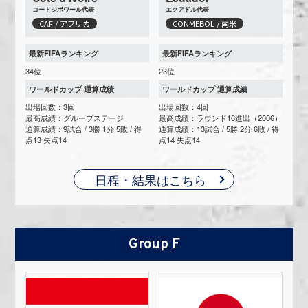
コートジボワール代表
エクアドル代表
CAF / アフリカ
CONMEBOL / 南米
最新FIFAランキング
最新FIFAランキング
34位
23位
ワールドカップ 通算成績
ワールドカップ 通算成績
出場回数：3回
出場回数：4回
最高成績：グループステージ
最高成績：ラウンド16進出（2006）
通算成績：9試合 / 3勝 1分 5敗 / 得
通算成績：13試合 / 5勝 2分 6敗 / 得
点13 失点14
点14 失点14
日程・結果はこちら
Group F