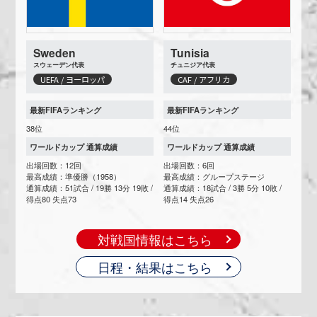
Sweden
Tunisia
スウェーデン代表
チュニジア代表
UEFA / ヨーロッパ
CAF / アフリカ
最新FIFAランキング
最新FIFAランキング
38位
44位
ワールドカップ 通算成績
ワールドカップ 通算成績
出場回数：12回
出場回数：6回
最高成績：準優勝（1958）
最高成績：グループステージ
通算成績：51試合 / 19勝 13分 19敗 /
通算成績：18試合 / 3勝 5分 10敗 /
得点80 失点73
得点14 失点26
対戦国情報はこちら
日程・結果はこちら