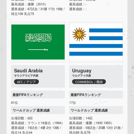
最高成績：優勝（2010）
最高成績：-
通算成績：67試合 / 31勝 17分 19敗 /
通算成績：-
得点108 失点75
Saudi Arabia
Uruguay
サウジアラビア代表
ウルグアイ代表
AFC / アジア
CONMEBOL / 南米
最新FIFAランキング
最新FIFAランキング
61位
17位
ワールドカップ 通算成績
ワールドカップ 通算成績
出場回数：6回
出場回数：14回
最高成績：ラウンド16進出（1994）
最高成績：優勝（1930 1950）
通算成績：19試合 / 4勝 2分 13敗 /
通算成績：59試合 / 25勝 13分 21敗 /
得点14 失点44
得点89 失点76