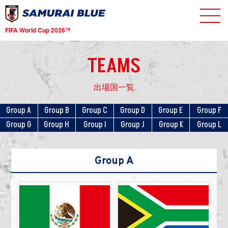
FIFA World Cup 2026
TM
TEAMS
出場国一覧
Group A
Group B
Group C
Group D
Group E
Group F
Group G
Group H
Group I
Group J
Group K
Group L
Group A