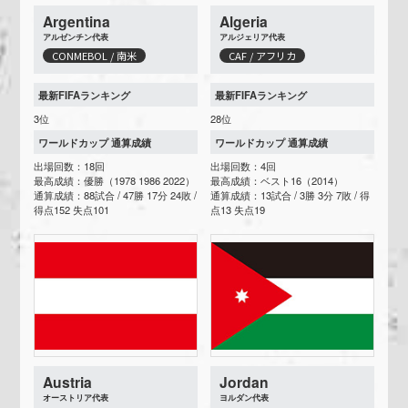
Argentina
Algeria
アルゼンチン代表
アルジェリア代表
CONMEBOL / 南米
CAF / アフリカ
最新FIFAランキング
最新FIFAランキング
3位
28位
ワールドカップ 通算成績
ワールドカップ 通算成績
出場回数：18回
出場回数：4回
最高成績：優勝（1978 1986 2022）
最高成績：ベスト16（2014）
通算成績：88試合 / 47勝 17分 24敗 /
通算成績：13試合 / 3勝 3分 7敗 / 得
得点152 失点101
点13 失点19
Austria
Jordan
オーストリア代表
ヨルダン代表