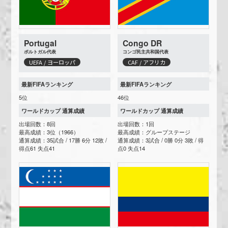
Portugal
Congo DR
ポルトガル代表
コンゴ民主共和国代表
UEFA / ヨーロッパ
CAF / アフリカ
最新FIFAランキング
最新FIFAランキング
5位
46位
ワールドカップ 通算成績
ワールドカップ 通算成績
出場回数：8回
出場回数：1回
最高成績：3位（1966）
最高成績：グループステージ
通算成績：35試合 / 17勝 6分 12敗 /
通算成績：3試合 / 0勝 0分 3敗 / 得
得点61 失点41
点0 失点14