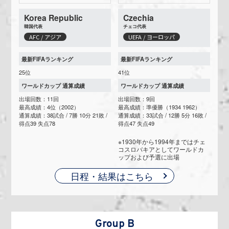
Korea Republic
Czechia
韓国代表
チェコ代表
AFC / アジア
UEFA / ヨーロッパ
最新FIFAランキング
最新FIFAランキング
25位
41位
ワールドカップ 通算成績
ワールドカップ 通算成績
出場回数：11回
出場回数：9回
最高成績：4位（2002）
最高成績：準優勝（1934 1962）
通算成績：38試合 / 7勝 10分 21敗 /
通算成績：33試合 / 12勝 5分 16敗 /
得点39 失点78
得点47 失点49
※1930年から1994年まではチェ
コスロバキアとしてワールドカ
ップおよび予選に出場
日程・結果はこちら
Group B