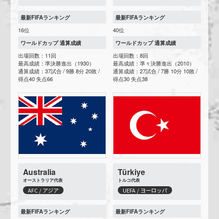
最新FIFAランキング
最新FIFAランキング
16位
40位
ワールドカップ 通算成績
ワールドカップ 通算成績
出場回数：11回
出場回数：8回
最高成績：準決勝進出（1930）
最高成績：準々決勝進出（2010）
通算成績：37試合 / 9勝 8分 20敗 /
通算成績：27試合 / 7勝 10分 10敗 /
得点40 失点66
得点30 失点38
Australia
Türkiye
オーストラリア代表
トルコ代表
AFC / アジア
UEFA / ヨーロッパ
最新FIFAランキング
最新FIFAランキング