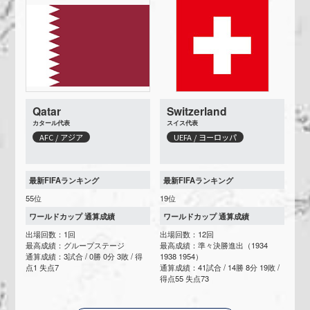
Qatar
Switzerland
カタール代表
スイス代表
AFC / アジア
UEFA / ヨーロッパ
最新FIFAランキング
最新FIFAランキング
55位
19位
ワールドカップ 通算成績
ワールドカップ 通算成績
出場回数：1回
出場回数：12回
最高成績：グループステージ
最高成績：準々決勝進出（1934
通算成績：3試合 / 0勝 0分 3敗 / 得
1938 1954）
点1 失点7
通算成績：41試合 / 14勝 8分 19敗 /
得点55 失点73