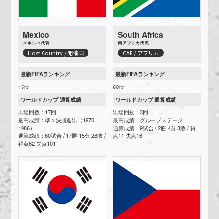
Mexico
South Africa
メキシコ代表
南アフリカ代表
Host Country / 開催国
CAF / アフリカ
最新FIFAランキング
最新FIFAランキング
15位
60位
ワールドカップ 通算成績
ワールドカップ 通算成績
出場回数：17回
出場回数：3回
最高成績：準々決勝進出（1970
最高成績：グループステージ
1986）
通算成績：9試合 / 2勝 4分 3敗 / 得
通算成績：60試合 / 17勝 15分 28敗 /
点11 失点16
得点62 失点101