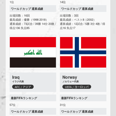
1位
14位
ワールドカップ 通算成績
ワールドカップ 通算成績
出場回数：16回
出場回数：3回
最高成績：優勝（1998 2018）
最高成績：ベスト8（2002）
通算成績：73試合 / 39勝 14分 20敗 /
通算成績：12試合 / 5勝 3分 4敗 / 得
得点136 失点85
点16 失点17
Iraq
Norway
イラク代表
ノルウェー代表
AFC / アジア
UEFA / ヨーロッパ
最新FIFAランキング
最新FIFAランキング
57位
31位
ワールドカップ 通算成績
ワールドカップ 通算成績