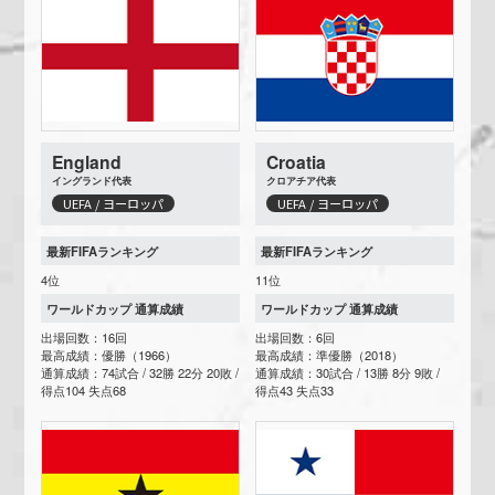
England
Croatia
イングランド代表
クロアチア代表
UEFA / ヨーロッパ
UEFA / ヨーロッパ
最新FIFAランキング
最新FIFAランキング
4位
11位
ワールドカップ 通算成績
ワールドカップ 通算成績
出場回数：16回
出場回数：6回
最高成績：優勝（1966）
最高成績：準優勝（2018）
通算成績：74試合 / 32勝 22分 20敗 /
通算成績：30試合 / 13勝 8分 9敗 /
得点104 失点68
得点43 失点33