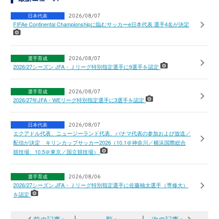
日本代表
2026/08/07
FIFAe Continental Championshipに臨むサッカーe日本代表 選手4名が決定
選手育成
2026/08/07
2026/27シーズン JFA・Ｊリーグ特別指定選手に9選手を認定
選手育成
2026/08/07
2026/27年JFA・WEリーグ特別指定選手に3選手を認定
日本代表
2026/08/07
エクアドル代表、ニュージーランド代表、パナマ代表の参加および放送／
配信が決定 キリンカップサッカー2026（10.1＠神奈川／横浜国際総合
競技場、10.5＠東京／国立競技場）
選手育成
2026/08/06
2026/27シーズン JFA・Ｊリーグ特別指定選手に佐藤柚太選手（専修大）
を認定