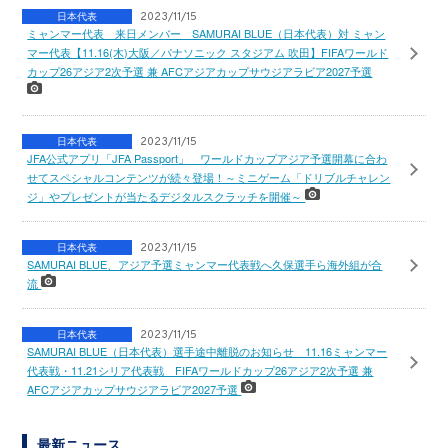
日本代表
2023/11/15
ミャンマー代表 来日メンバー SAMURAI BLUE（日本代表）対 ミャン
マー代表【11.16(木)大阪／パナソニック スタジアム 吹田】FIFAワールド
カップ26アジア2次予選 兼 AFCアジアカップサウジアラビア2027予選
日本代表
2023/11/15
JFA公式アプリ「JFA Passport」 ワールドカップアジア予選開幕に合わ
せてスペシャルコンテンツが続々登場！～ミニゲーム「ドリブルチャレン
ジ」やプレゼントが当たるデジタルスクラッチを開催～
日本代表
2023/11/15
SAMURAI BLUE、アジア予選ミャンマー代表戦へ久保選手ら海外組が合
流
日本代表
2023/11/15
SAMURAI BLUE（日本代表）選手途中離脱のお知らせ 11.16ミャンマー
代表戦・11.21シリア代表戦 FIFAワールドカップ26アジア2次予選 兼
AFCアジアカップサウジアラビア2027予選
最新ニュース