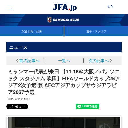
EN
試合日程・結果
選手・スタッフ
ニュース
前の記事へ
│
一覧へ
│
次の記事へ
ミャンマー代表が来日 【11.16＠大阪／パナソニ
ック スタジアム 吹田】FIFAワールドカップ26ア
ジア2次予選 兼 AFCアジアカップサウジアラビ
ア2027予選
2023年11月16日