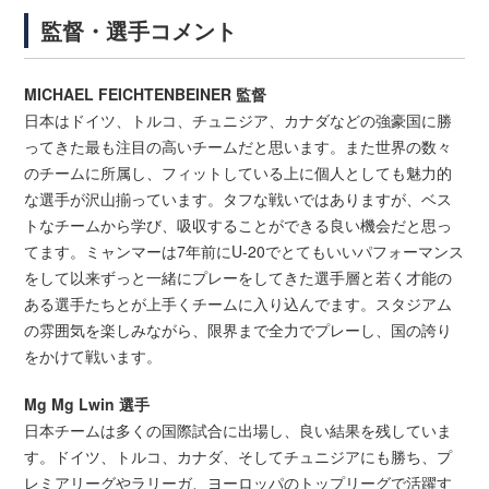
監督・選手コメント
MICHAEL FEICHTENBEINER 監督
日本はドイツ、トルコ、チュニジア、カナダなどの強豪国に勝
ってきた最も注目の高いチームだと思います。また世界の数々
のチームに所属し、フィットしている上に個人としても魅力的
な選手が沢山揃っています。タフな戦いではありますが、ベス
トなチームから学び、吸収することができる良い機会だと思っ
てます。ミャンマーは7年前にU-20でとてもいいパフォーマンス
をして以来ずっと一緒にプレーをしてきた選手層と若く才能の
ある選手たちとが上手くチームに入り込んでます。スタジアム
の雰囲気を楽しみながら、限界まで全力でプレーし、国の誇り
をかけて戦います。
Mg Mg Lwin 選手
日本チームは多くの国際試合に出場し、良い結果を残していま
す。ドイツ、トルコ、カナダ、そしてチュニジアにも勝ち、プ
レミアリーグやラリーガ、ヨーロッパのトップリーグで活躍す