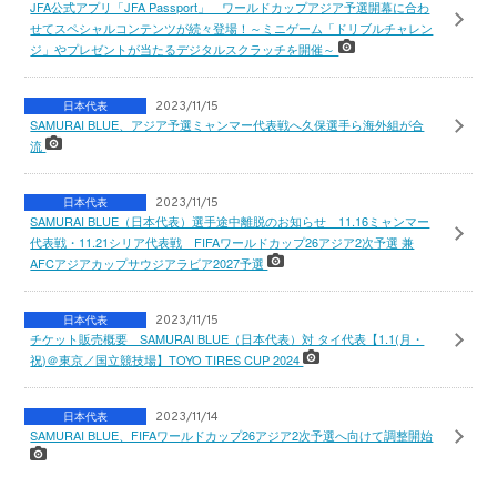
JFA公式アプリ「JFA Passport」 ワールドカップアジア予選開幕に合わ
せてスペシャルコンテンツが続々登場！～ミニゲーム「ドリブルチャレン
ジ」やプレゼントが当たるデジタルスクラッチを開催～
日本代表
2023/11/15
SAMURAI BLUE、アジア予選ミャンマー代表戦へ久保選手ら海外組が合
流
日本代表
2023/11/15
SAMURAI BLUE（日本代表）選手途中離脱のお知らせ 11.16ミャンマー
代表戦・11.21シリア代表戦 FIFAワールドカップ26アジア2次予選 兼
AFCアジアカップサウジアラビア2027予選
日本代表
2023/11/15
チケット販売概要 SAMURAI BLUE（日本代表）対 タイ代表【1.1(月・
祝)＠東京／国立競技場】TOYO TIRES CUP 2024
日本代表
2023/11/14
SAMURAI BLUE、FIFAワールドカップ26アジア2次予選へ向けて調整開始