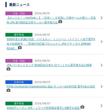
最新ニュース
大会・試合
2026/08/10
【ホットピ！～HotTopic～】「日本一」を目指して88チームが競う～天皇
杯 JFA 第106回全日本サッカー選手権大会
選手育成
2026/08/10
2026年度も実施が決定 バイエルン・ミュンヘン（ドイツ）へ女子選手4
名が短期留学 「育成年代応援プロジェクト JFA アディダス DREAM
ROAD」
大会・試合
2026/08/10
JFA バーモントカップ 第36回全日本U-12フットサル選手権大会が開幕
日本代表
2026/08/07
FIFAe Continental Championshipに臨むサッカーe日本代表 選手4名が決定
選手育成
2026/08/07
2026/27シーズン JFA・Ｊリーグ特別指定選手に9選手を認定