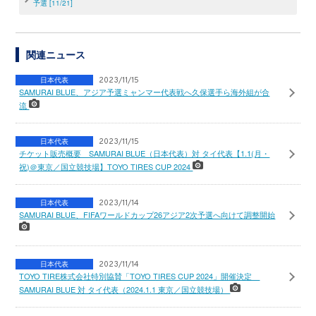
予選 [11/21]
関連ニュース
日本代表
2023/11/15
SAMURAI BLUE、アジア予選ミャンマー代表戦へ久保選手ら海外組が合
流
日本代表
2023/11/15
チケット販売概要 SAMURAI BLUE（日本代表）対 タイ代表【1.1(月・
祝)＠東京／国立競技場】TOYO TIRES CUP 2024
日本代表
2023/11/14
SAMURAI BLUE、FIFAワールドカップ26アジア2次予選へ向けて調整開始
日本代表
2023/11/14
TOYO TIRE株式会社特別協賛「TOYO TIRES CUP 2024」開催決定
SAMURAI BLUE 対 タイ代表（2024.1.1 東京／国立競技場）