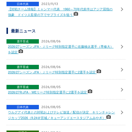
日本代表
2023/11/13
【対戦チーム情報】ミャンマー代表 1960～70年代前半はアジア屈指の
強豪 ドイツ人監督の下でサプライズを狙う
最新ニュース
選手育成
2026/08/06
2026/27シーズン JFA・Ｊリーグ特別指定選手に佐藤柚太選手（専修大）
を認定
選手育成
2026/08/06
2026/27シーズン JFA・Ｊリーグ特別指定選手に2選手を認定
選手育成
2026/08/05
2026/27年JFA・WEリーグ特別指定選手に2選手を認定
日本代表
2026/08/05
ウルグアイ代表との対戦およびテレビ放送／配信が決定 キリンチャレン
ジカップ2026（9.24＠宮城／キューアンドエースタジアムみやぎ）