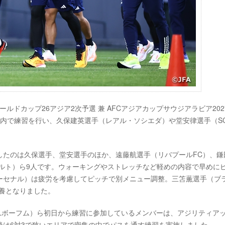
IFAワールドカップ26アジア2次予選 兼 AFCアジアカップサウジアラビア20
内で練習を行い、久保建英選手（レアル・ソシエダ）や堂安律選手（S
したのは久保選手、堂安選手のほか、遠藤航選手（リバプールFC）、鎌
ルト）ら9人です。ウォーキングやストレッチなど軽めの内容で早めに
ーセナル）は疲労を考慮してピッチで別メニュー調整。三笘薫選手（ブ
養となりました。
fLボーフム）ら初日から練習に参加しているメンバーは、アジリティア
後は6対3で狭いエリアで密集の中でパスを通す練習を実施しました。