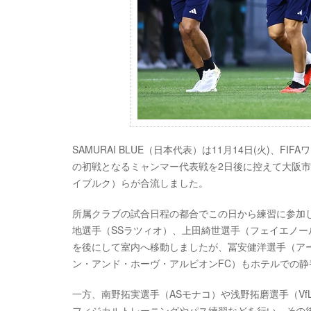
SAMURAI BLUE（日本代表）は11月14日(火)、F
の初戦となるミャンマー代表戦を2日後に控えて大阪市
イブルク）らが合流しました。
所属クラブの試合日程の都合でこの日から練習に参加
地選手（SSラツィオ）、上田綺世選手（フェイエノー
を後にして室内へ移動しましたが、冨安健洋選手（ア
ン・アンド・ホーヴ・アルビオンFC）もホテルでの静
一方、南野拓実選手（ASモナコ）や浅野拓磨選手（V
フィジカルトレーニングやパス練習などを行い、その