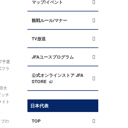
マップ/イベント
観戦ルール/マナー
TV放送
JFAユースプログラム
27予選
Cフラ
公式オンラインストア JFA
STORE
田大
ピッチ
ライト
日本代表
TOP
ップの