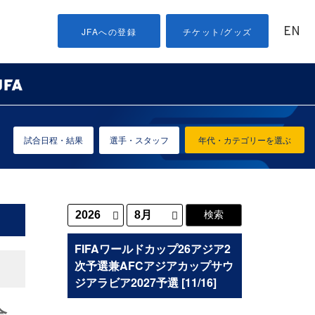
EN
JFAへの登録
チケット/グッズ
試合日程・結果
選手・スタッフ
年代・カテゴリーを選ぶ
FIFAワールドカップ26アジア2
次予選兼AFCアジアカップサウ
ジアラビア2027予選 [11/16]
合