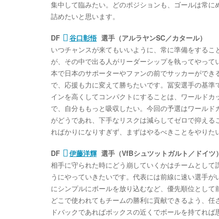
集中して臨みたい。どのポジションも、ゴールは常に
詰めたいと思います。
DF
谷口彰悟
選手（アルラヤンSC／カタール）
いつチャンスが来てもいいように、常に準備をするこ
が、その中で出る人がリーダーシップを執ってやって
本で日本のサポーターやファンの前でサッカーができ
で、応援も力に変えて勝ちたいです。冨安選手の基準
インを高くしてコンパクトにすることは、ワールドカ
で、自分ももっと吸収したい。今回の予選はワールド
がどうであれ、下手なリスクは減らしてゼロで抑える
ればかりになりすぎず、まずはやるべきことをやりた
DF
伊藤洋輝
選手（VfBシュツットガルト／ドイツ
相手に守られた時にどう崩していくかはチームとして
うにやっていきたいです。代表には前線に速い選手が
にシンプルにボールを放り込むなど、優先順位として
どこで使われてもチームの勝利に貢献できるよう、任
ドバックであればボックスの近くでボールを持てれば