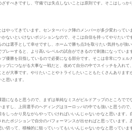
めざすべきですし、守備では失点しないことは原則です。そこはしっか
とはやってきています。センターバック陣のメンバーが多少変わってい
いかないといけないポジションなので、そこは自信を持ってやりたいで
るのは選手として幸せですし、ホームで勝ち点3を取りたい気持ちが強
でプレーすると、より高いレベルの試合ができるので刺激になっていま
ップ優勝を目指しているので必要になる部分です。そこは非常にウェル
カップにつながる大事な一戦だと、改めて自分の中でスイッチを入れて
ことが大事です。やりたいことやトライしたいこともたくさんあります
いと思います。
）
課題になると思うので、まずは単純なミスがビルドアップのところでで
いますし、上田選手のヘディングはヨーロッパの中でも強いと思うので
前をしっかり見ながらやっていければいいんじゃないかなと思います。
されたポジションで自分のパフォーマンスが出せればと思っています。
思い切って、積極的に狙っていってもいいんじゃないかなと思っていま