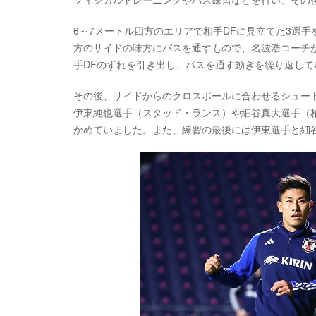
6～7メートル四方のエリアで相手DFに見立てた3選
方のサイドの味方にパスを通すもので、名波浩コーチ
手DFのずれを引き出し、パスを通す動きを繰り返して
その後、サイドからのクロスボールに合わせるシュー
伊東純也選手（スタッド・ランス）や細谷真大選手（
かめていました。また、練習の最後には伊東選手と細谷