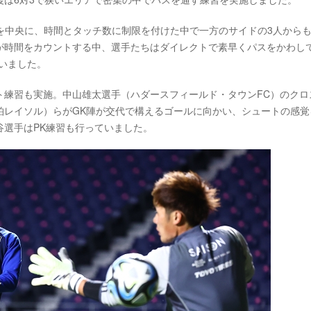
手を中央に、時間とタッチ数に制限を付けた中で一方のサイドの3人から
が時間をカウントする中、選手たちはダイレクトで素早くパスをかわし
いました。
ト練習も実施。中山雄太選手（ハダースフィールド・タウンFC）のクロ
柏レイソル）らがGK陣が交代で構えるゴールに向かい、シュートの感覚
選手はPK練習も行っていました。