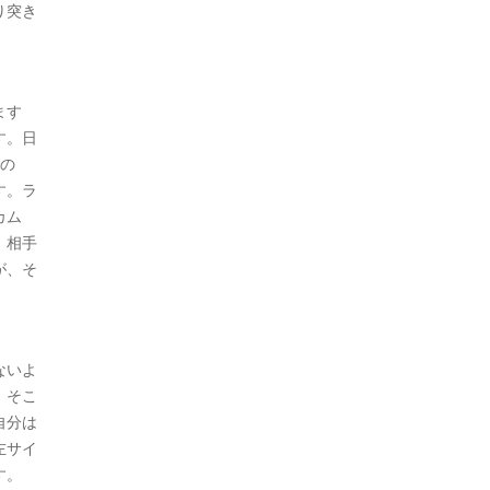
り突き
ます
す。日
いの
す。ラ
カム
、相手
が、そ
ないよ
、そこ
自分は
左サイ
す。