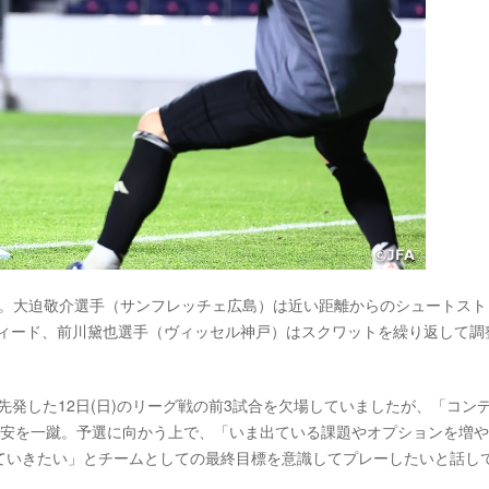
す。大迫敬介選手（サンフレッチェ広島）は近い距離からのシュートスト
フィード、前川黛也選手（ヴィッセル神戸）はスクワットを繰り返して調
先発した12日(日)のリーグ戦の前3試合を欠場していましたが、「コン
不安を一蹴。予選に向かう上で、「いま出ている課題やオプションを増
ていきたい」とチームとしての最終目標を意識してプレーしたいと話し