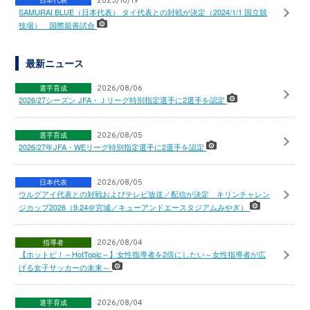
日本代表
2023/10/19
SAMURAI BLUE（日本代表） タイ代表との対戦が決定（2024/1/1 国立競
技場） 国際親善試合
最新ニュース
選手育成
2026/08/06
2026/27シーズン JFA・Ｊリーグ特別指定選手に2選手を認定
選手育成
2026/08/05
2026/27年JFA・WEリーグ特別指定選手に2選手を認定
日本代表
2026/08/05
ウルグアイ代表との対戦およびテレビ放送／配信が決定 キリンチャレン
ジカップ2026（9.24＠宮城／キューアンドエースタジアムみやぎ）
指導者
2026/08/04
【ホットピ！～HotTopic～】女性指導者を2倍にしたい～女性指導者が広
げる女子サッカーの未来～
選手育成
2026/08/04