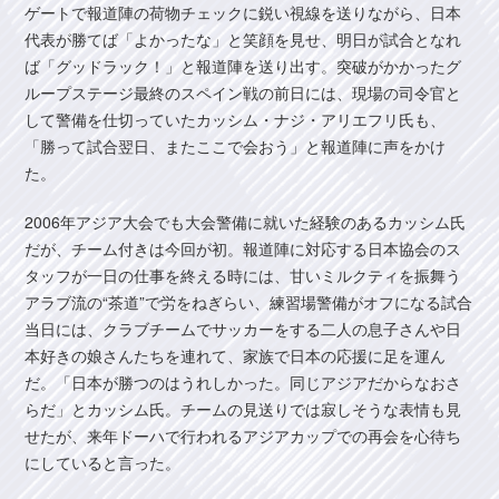
ゲートで報道陣の荷物チェックに鋭い視線を送りながら、日本
代表が勝てば「よかったな」と笑顔を見せ、明日が試合となれ
ば「グッドラック！」と報道陣を送り出す。突破がかかったグ
ループステージ最終のスペイン戦の前日には、現場の司令官と
して警備を仕切っていたカッシム・ナジ・アリエフリ氏も、
「勝って試合翌日、またここで会おう」と報道陣に声をかけ
た。
2006年アジア大会でも大会警備に就いた経験のあるカッシム氏
だが、チーム付きは今回が初。報道陣に対応する日本協会のス
タッフが一日の仕事を終える時には、甘いミルクティを振舞う
アラブ流の“茶道”で労をねぎらい、練習場警備がオフになる試合
当日には、クラブチームでサッカーをする二人の息子さんや日
本好きの娘さんたちを連れて、家族で日本の応援に足を運ん
だ。「日本が勝つのはうれしかった。同じアジアだからなおさ
らだ」とカッシム氏。チームの見送りでは寂しそうな表情も見
せたが、来年ドーハで行われるアジアカップでの再会を心待ち
にしていると言った。