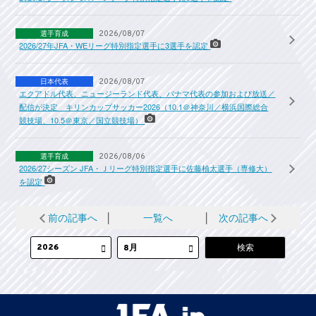
選手育成
2026/08/07
2026/27年JFA・WEリーグ特別指定選手に3選手を認定
日本代表
2026/08/07
エクアドル代表、ニュージーランド代表、パナマ代表の参加および放送／
配信が決定 キリンカップサッカー2026（10.1＠神奈川／横浜国際総合
競技場、10.5＠東京／国立競技場）
選手育成
2026/08/06
2026/27シーズン JFA・Ｊリーグ特別指定選手に佐藤柚太選手（専修大）
を認定
前の記事へ
│
一覧へ
│
次の記事へ