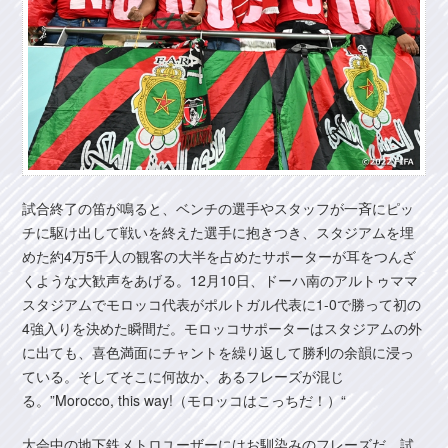
試合終了の笛が鳴ると、ベンチの選手やスタッフが一斉にピッ
チに駆け出して戦いを終えた選手に抱きつき、スタジアムを埋
めた約4万5千人の観客の大半を占めたサポーターが耳をつんざ
くような大歓声をあげる。12月10日、ドーハ南のアルトゥママ
スタジアムでモロッコ代表がポルトガル代表に1-0で勝って初の
4強入りを決めた瞬間だ。モロッコサポーターはスタジアムの外
に出ても、喜色満面にチャントを繰り返して勝利の余韻に浸っ
ている。そしてそこに何故か、あるフレーズが混じ
る。”Morocco, this way!（モロッコはこっちだ！）“
大会中の地下鉄メトロユーザーにはお馴染みのフレーズだ。試