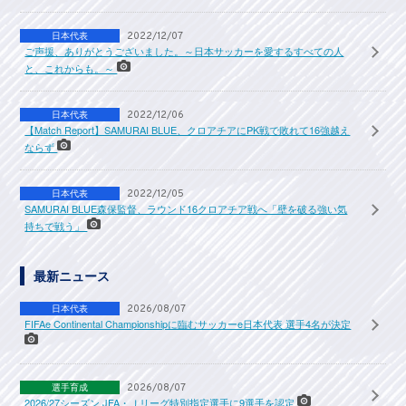
日本代表
2022/12/07
ご声援、ありがとうございました。～日本サッカーを愛するすべての人
と、これからも。～
日本代表
2022/12/06
【Match Report】SAMURAI BLUE、クロアチアにPK戦で敗れて16強越え
ならず
日本代表
2022/12/05
SAMURAI BLUE森保監督、ラウンド16クロアチア戦へ「壁を破る強い気
持ちで戦う」
最新ニュース
日本代表
2026/08/07
FIFAe Continental Championshipに臨むサッカーe日本代表 選手4名が決定
選手育成
2026/08/07
2026/27シーズン JFA・Ｊリーグ特別指定選手に9選手を認定