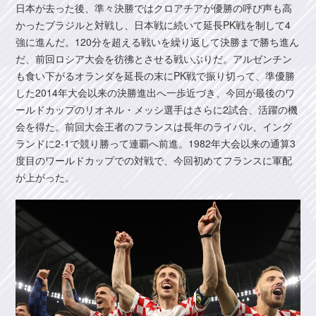
日本が去った後、準々決勝ではクロアチアが優勝の呼び声も高
かったブラジルと対戦し、日本戦に続いて延長PK戦を制して4
強に進んだ。120分を超える戦いを繰り返して決勝まで勝ち進ん
だ、前回ロシア大会を彷彿とさせる戦いぶりだ。アルゼンチン
も食い下がるオランダを延長の末にPK戦で振り切って、準優勝
した2014年大会以来の決勝進出へ一歩近づき、今回が最後のワ
ールドカップのリオネル・メッシ選手はさらに2試合、活躍の機
会を得た。前回大会王者のフランスは長年のライバル、イング
ランドに2-1で競り勝って連覇へ前進。1982年大会以来の通算3
度目のワールドカップでの対戦で、今回初めてフランスに軍配
が上がった。