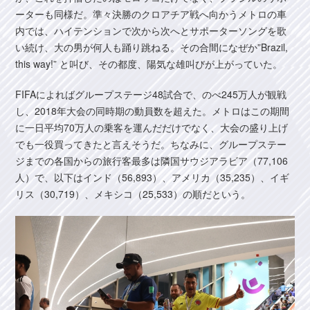
ーターも同様だ。準々決勝のクロアチア戦へ向かうメトロの車
内では、ハイテンションで次から次へとサポーターソングを歌
い続け、大の男が何人も踊り跳ねる。その合間になぜか”Brazil,
this way!” と叫び、その都度、陽気な雄叫びが上がっていた。
FIFAによればグループステージ48試合で、のべ245万人が観戦
し、2018年大会の同時期の動員数を超えた。メトロはこの期間
に一日平均70万人の乗客を運んだだけでなく、大会の盛り上げ
でも一役買ってきたと言えそうだ。ちなみに、グループステー
ジまでの各国からの旅行客最多は隣国サウジアラビア（77,106
人）で、以下はインド（56,893）、アメリカ（35,235）、イギ
リス（30,719）、メキシコ（25,533）の順だという。