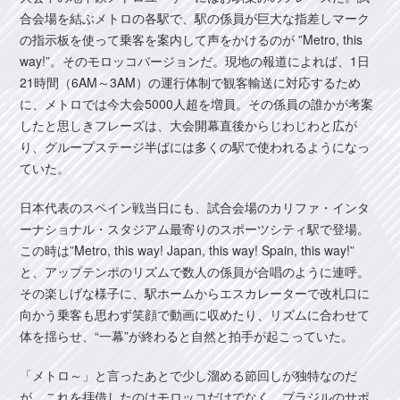
合会場を結ぶメトロの各駅で、駅の係員が巨大な指差しマーク
の指示板を使って乗客を案内して声をかけるのが ”Metro, this
way!”。そのモロッコバージョンだ。現地の報道によれば、1日
21時間（6AM～3AM）の運行体制で観客輸送に対応するため
に、メトロでは今大会5000人超を増員。その係員の誰かが考案
したと思しきフレーズは、大会開幕直後からじわじわと広が
り、グループステージ半ばには多くの駅で使われるようになっ
ていた。
日本代表のスペイン戦当日にも、試合会場のカリファ・インタ
ーナショナル・スタジアム最寄りのスポーツシティ駅で登場。
この時は”Metro, this way! Japan, this way! Spain, this way!”
と、アップテンポのリズムで数人の係員が合唱のように連呼。
その楽しげな様子に、駅ホームからエスカレーターで改札口に
向かう乗客も思わず笑顔で動画に収めたり、リズムに合わせて
体を揺らせ、“一幕”が終わると自然と拍手が起こっていた。
「メトロ～」と言ったあとで少し溜める節回しが独特なのだ
が、これを拝借したのはモロッコだけでなく、ブラジルのサポ