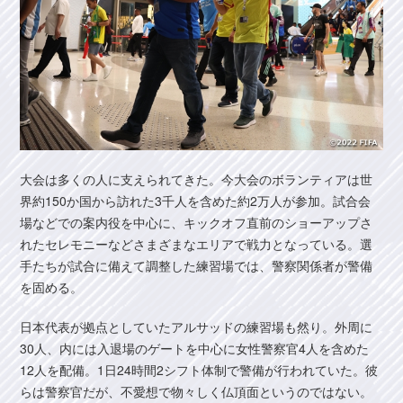
大会は多くの人に支えられてきた。今大会のボランティアは世
界約150か国から訪れた3千人を含めた約2万人が参加。試合会
場などでの案内役を中心に、キックオフ直前のショーアップさ
れたセレモニーなどさまざまなエリアで戦力となっている。選
手たちが試合に備えて調整した練習場では、警察関係者が警備
を固める。
日本代表が拠点としていたアルサッドの練習場も然り。外周に
30人、内には入退場のゲートを中心に女性警察官4人を含めた
12人を配備。1日24時間2シフト体制で警備が行われていた。彼
らは警察官だが、不愛想で物々しく仏頂面というのではない。