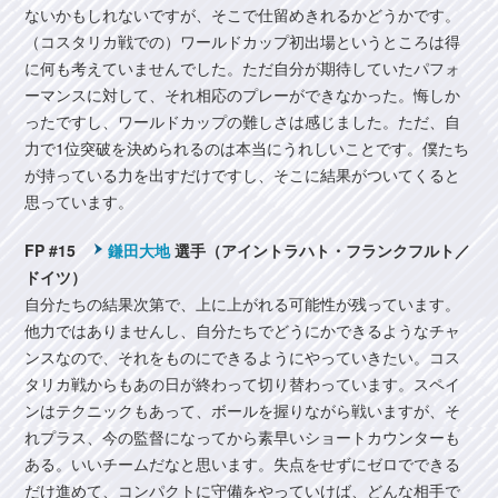
ないかもしれないですが、そこで仕留めきれるかどうかです。
（コスタリカ戦での）ワールドカップ初出場というところは得
に何も考えていませんでした。ただ自分が期待していたパフォ
ーマンスに対して、それ相応のプレーができなかった。悔しか
ったですし、ワールドカップの難しさは感じました。ただ、自
力で1位突破を決められるのは本当にうれしいことです。僕たち
が持っている力を出すだけですし、そこに結果がついてくると
思っています。
FP #15
鎌田大地
選手（アイントラハト・フランクフルト／
ドイツ）
自分たちの結果次第で、上に上がれる可能性が残っています。
他力ではありませんし、自分たちでどうにかできるようなチャ
ンスなので、それをものにできるようにやっていきたい。コス
タリカ戦からもあの日が終わって切り替わっています。スペイ
ンはテクニックもあって、ボールを握りながら戦いますが、そ
れプラス、今の監督になってから素早いショートカウンターも
ある。いいチームだなと思います。失点をせずにゼロでできる
だけ進めて、コンパクトに守備をやっていけば、どんな相手で