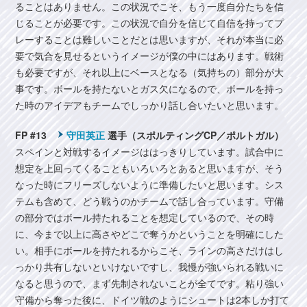
ることはありません。この状況でこそ、もう一度自分たちを信
じることが必要です。この状況で自分を信じて自信を持ってプ
レーすることは難しいことだとは思いますが、それが本当に必
要で気合を見せるというイメージが僕の中にはあります。戦術
も必要ですが、それ以上にベースとなる（気持ちの）部分が大
事です。ボールを持たないとガス欠になるので、ボールを持っ
た時のアイデアもチームでしっかり話し合いたいと思います。
FP #13
守田英正
選手（スポルティングCP／ポルトガル）
スペインと対戦するイメージははっきりしています。試合中に
想定を上回ってくることもいろいろとあると思いますが、そう
なった時にフリーズしないように準備したいと思います。シス
テムも含めて、どう戦うのかチームで話し合っています。守備
の部分ではボール持たれることを想定しているので、その時
に、今まで以上に高さやどこで奪うかということを明確にした
い。相手にボールを持たれるからこそ、ラインの高さだけはし
っかり共有しないといけないですし、我慢が強いられる戦いに
なると思うので、まず先制されないことが全てです。粘り強い
守備から奪った後に、ドイツ戦のようにシュートは2本しか打て