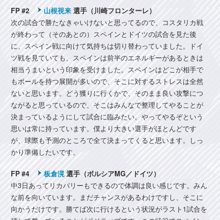
FP #2
山根視来
選手（川崎フロンターレ）
次の試合で勝たなきゃいけないと思ってるので、コスタリカ戦
が終わって（そのあとの）スペインとドイツの試合を見た後
に、スペイン戦に向けて気持ちは切り替わっていました。ドイ
ツ戦を見ていても、スペインは前半のエネルギーがあるときは
相当うまいという印象を受けました。スペインはどこが相手で
もボールを持つ展開が多いので、そこに対するストレスは全然
ないと思います。どう獲りに行くかで、そのまま良い攻撃につ
ながると思っているので、そこはみんなで整理してやることが
決まっているようにして試合に臨みたい。やってやるぞという
思いは常に持っています。僕より大きい選手がほとんどです
が、球際も予測のところで全て決まってくると思います。しっ
かり準備したいです。
FP #4
板倉滉
選手（ボルシアMG／ドイツ）
中3日あってリカバリーもできるので体調は良い感じです。みん
な前を向いています。まだチャンスがあるわけですし、そこに
向かうだけです。勝てば次に行けるという状況がラスト1試合を