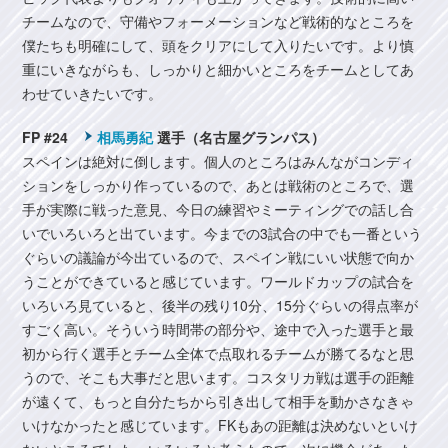
チームなので、守備やフォーメーションなど戦術的なところを
僕たちも明確にして、頭をクリアにして入りたいです。より慎
重にいきながらも、しっかりと細かいところをチームとしてあ
わせていきたいです。
FP #24
相馬勇紀
選手（名古屋グランパス）
スペインは絶対に倒します。個人のところはみんながコンディ
ションをしっかり作っているので、あとは戦術のところで、選
手が実際に戦った意見、今日の練習やミーティングでの話し合
いでいろいろと出ています。今までの3試合の中でも一番という
ぐらいの議論が今出ているので、スペイン戦にいい状態で向か
うことができていると感じています。ワールドカップの試合を
いろいろ見ていると、後半の残り10分、15分ぐらいの得点率が
すごく高い。そういう時間帯の部分や、途中で入った選手と最
初から行く選手とチーム全体で点取れるチームが勝てるなと思
うので、そこも大事だと思います。コスタリカ戦は選手の距離
が遠くて、もっと自分たちから引き出して相手を動かさなきゃ
いけなかったと感じています。FKもあの距離は決めないといけ