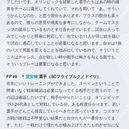
プしたいです。オリンピックを経験した選手たちはあの時の感
覚をチームに還元してくれていて、それを聞いて「あ、そうい
うかんじなのか」と思う部分もあります。プラスの部分も多々
あるので、彼らの意見や感覚を参考にしながら、チームでスタ
ッフの提示しているものとすり合わせています。試合に入って
みてしっかりと即座に対応して、出ている11人が同じ絵を描い
て試合に適応していくことが必要になると思います。自分は1個
のパスで局面を変えることを強みにしているので、そういうと
ころはチャンス。点が欲しい時や相手に怖さを与える面でも、
そういうプレーは重要になると思います。
FP #8
堂安律
選手（SCフライブルク／ドイツ）
非常にいいトレーニングができました。スペインということで
間違いなく戦術確認は必要になってくる相手だと思うので、そ
の辺は確認したいです。相手がやりたいことは、オリンピック
でU-24代表として対戦している分、ある程度分かります。若い
選手がどんどん発言していくべきだと思っています。コスタリ
カ戦の敗戦は不甲斐ない結果だと自分たちが一番分かってま
す。ただ、一戦だけで僕たちが積み上げてきたものがゼロにな