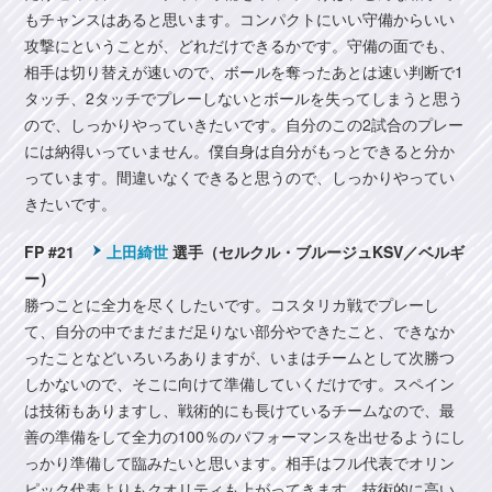
もチャンスはあると思います。コンパクトにいい守備からいい
攻撃にということが、どれだけできるかです。守備の面でも、
相手は切り替えが速いので、ボールを奪ったあとは速い判断で1
タッチ、2タッチでプレーしないとボールを失ってしまうと思う
ので、しっかりやっていきたいです。自分のこの2試合のプレー
には納得いっていません。僕自身は自分がもっとできると分か
っています。間違いなくできると思うので、しっかりやってい
きたいです。
FP #21
上田綺世
選手（セルクル・ブルージュKSV／ベルギ
ー）
勝つことに全力を尽くしたいです。コスタリカ戦でプレーし
て、自分の中でまだまだ足りない部分やできたこと、できなか
ったことなどいろいろありますが、いまはチームとして次勝つ
しかないので、そこに向けて準備していくだけです。スペイン
は技術もありますし、戦術的にも長けているチームなので、最
善の準備をして全力の100％のパフォーマンスを出せるようにし
っかり準備して臨みたいと思います。相手はフル代表でオリン
ピック代表よりもクオリティも上がってきます。技術的に高い