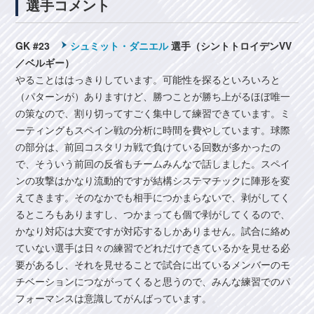
選手コメント
GK #23
シュミット・ダニエル
選手（シントトロイデンVV
／ベルギー）
やることははっきりしています。可能性を探るといろいろと
（パターンが）ありますけど、勝つことが勝ち上がるほぼ唯一
の策なので、割り切ってすごく集中して練習できています。ミ
ーティングもスペイン戦の分析に時間を費やしています。球際
の部分は、前回コスタリカ戦で負けている回数が多かったの
で、そういう前回の反省もチームみんなで話しました。スペイ
ンの攻撃はかなり流動的ですが結構システマチックに陣形を変
えてきます。そのなかでも相手につかまらないで、剥がしてく
るところもありますし、つかまっても個で剥がしてくるので、
かなり対応は大変ですが対応するしかありません。試合に絡め
ていない選手は日々の練習でどれだけできているかを見せる必
要があるし、それを見せることで試合に出ているメンバーのモ
チベーションにつながってくると思うので、みんな練習でのパ
フォーマンスは意識してがんばっています。