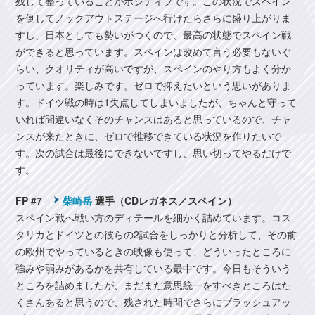
残して整っていることがポジティブです。この状況でスペイン
を倒してノックアウトステージへ行けたらさらに盛り上がりま
すし、日本としても勢いがつくので、最高の状態でスペイン戦
ができると思っています。スペインは改めて言う必要もないぐ
らい、クオリティが高いですが、スペインのやり方もよく分か
っています。楽しみです。ゼロで抑えたいという思いがありま
す。ドイツ戦の時は1失点してしまいましたが、ちゃんと守って
いれば間違いなくそのチャンスはあると思っているので、チャ
ンスが来たときに、ゼロで推移できている状況を作りたいで
す。次の試合は最後にできないですし、思い切ってやるだけで
す。
FP #7
柴崎岳
選手（CDレガネス／スペイン）
スペイン戦へ戦い方のディテールを細かく詰めています。コス
タリカとドイツとの彼らの2試合をしっかりと分析して、その前
の欧州でやっているときの映像も使って、どういったところに
強みや弱みがあるかを共有している最中です。今日もそういう
ところを詰めましたが、まだまだ意思統一をすべきところはた
くさんあると思うので、残された時間でさらにブラッシュアッ