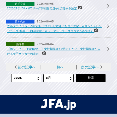
選手育成
2026/08/05
2026/27年JFA・WEリーグ特別指定選手に2選手を認定
日本代表
2026/08/05
ウルグアイ代表との対戦およびテレビ放送／配信が決定 キリンチャレン
ジカップ2026（9.24＠宮城／キューアンドエースタジアムみやぎ）
指導者
2026/08/04
【ホットピ！～HotTopic～】女性指導者を2倍にしたい～女性指導者が広
げる女子サッカーの未来～
前の記事へ
│
一覧へ
│
次の記事へ