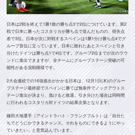
日本は2戦を終えて1勝1敗の勝ち点3で2位につけています。第2
戦で日本に勝ったコスタリカが勝ち点で並んだものの、得失点
差で3位。日本が次に対戦するスペインは1勝1分け勝ち点4でグ
ループ首位に立っています。日本に敗れたあとスペインと引き
分けたドイツは勝ち点1で4位です。グループ2位までが次のラウ
ンドに進出できますが、全チームにグループステージ突破の可
能性がある混戦模様です。
2大会連続での16強進出がかかる日本は、12月1日(木)のグルー
プステージ最終節でスペインに勝てば無条件でノックアウトス
テージ進出が決まり、負けると敗退。引き分けた場合は同時間
に行われるコスタリカ対ドイツの結果次第となります。
鎌田大地選手（アイントラハト・フランクフルト）は「自分た
ちでどうにかできるチャンス。それをものにできるようにやっ
ていきたい」と意気込んでいます。