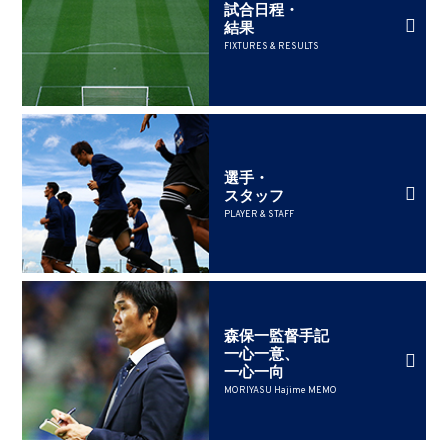
試合日程・
結果
FIXTURES & RESULTS
選手・
スタッフ
PLAYER & STAFF
森保一監督手記
一心一意、
一心一向
MORIYASU Hajime MEMO