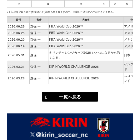
3
0
3
0
0
0
※下記には登録された(招集された)試合も含まれますので、出場した試合のみではございません。
日付
監督
大会名
会場
2026.06.29
森保 一
FIFA World Cup 2026™
アメリカ
2026.06.25
森保 一
FIFA World Cup 2026™
アメリカ
2026.06.20
森保 一
FIFA World Cup 2026™
メキシコ
2026.06.14
森保 一
FIFA World Cup 2026™
アメリカ
キリンチャレンジカップ2026 ひとつになるから強
2026.05.31
森保 一
日本
くなる。
イングラン
2026.03.31
森保 一
KIRIN WORLD CHALLENGE 2026
ド
スコットラ
2026.03.28
森保 一
KIRIN WORLD CHALLENGE 2026
ンド
一覧へ戻る