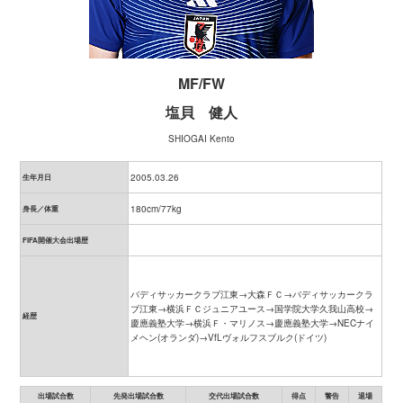
MF/FW
塩貝 健人
SHIOGAI Kento
2005.03.26
生年月日
180cm/77kg
身長／体重
FIFA開催大会出場歴
バディサッカークラブ江東→大森ＦＣ→バディサッカークラ
ブ江東→横浜ＦＣジュニアユース→国学院大学久我山高校→
経歴
慶應義塾大学→横浜Ｆ・マリノス→慶應義塾大学→NECナイ
メヘン(オランダ)→VfLヴォルフスブルク(ドイツ)
出場試合数
先発出場試合数
交代出場試合数
得点
警告
退場