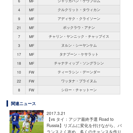
ジャッカパン・ケウプロム
6
MF
クルクリット・タウィカン
4
MF
アディサク・クライソーン
9
MF
ポックラウ・アナン
21
MF
チャリン・ヤンニック・チャップイス
7
MF
ヌルン・シーヤンケム
3
MF
タナブーン・ケサラット
17
MF
チャナティップ・ソングラシン
18
MF
ティーラシン・デーンダー
10
FW
ワッタナ・プライヌム
22
FW
シロー・チャットーン
8
FW
関連ニュース
2017.3.21
【vs タイ：アジア最終予選 Road to
Russia】リズムに変化を付けながら、バ
ランスよく攻め、多くのチャンスを作り