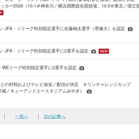
ッカー2026（10.1＠神奈川／横浜国際総合競技場、10.5＠東京／国立
シーズン JFA・Ｊリーグ特別指定選手に佐藤柚太選手（専修大）を認定
ーズン JFA・Ｊリーグ特別指定選手に2選手を認定
JFA・WEリーグ特別指定選手に2選手を認定
表との対戦およびテレビ放送／配信が決定 キリンチャレンジカップ
24＠宮城／キューアンドエースタジアムみやぎ）
│
一覧へ
│
次の記事へ