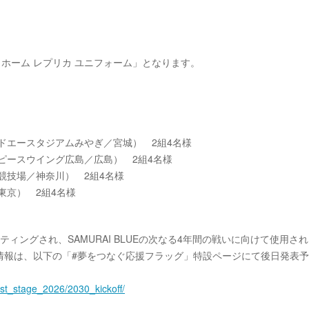
6 ホーム レプリカ ユニフォーム」となります。
アンドエースタジアムみやぎ／宮城） 2組4名様
オンピースウイング広島／広島） 2組4名様
総合競技場／神奈川） 2組4名様
／東京） 2組4名様
ィングされ、SAMURAI BLUEの次なる4年間の戦いに向けて使用さ
情報は、以下の「#夢をつなぐ応援フラッグ」特設ページにて後日発表
est_stage_2026/2030_kickoff/