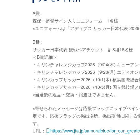
A賞：
森保一監督サイン入りユニフォーム 1名様
※ユニフォームは「アディダス サッカー日本代表 202
B賞：
サッカー日本代表 観戦ペアチケット 計8組16名様
＜B賞詳細＞
・キリンチャレンジカップ2026（9/24(木) キュー
・キリンチャレンジカップ2026（9/28(月) エディ
・キリンカップサッカー2026（10/1(木) 横浜国際
・キリンカップサッカー2026（10/5(月) 国立競技場
※当選後の返品・交換・譲渡はできません。
※寄せられたメッセージは応援フラッグにライブペインテ
定です。応援フラッグの掲出場所、掲出期間に関する
す。
URL：
https://www.jfa.jp/samuraiblue/for_our_great