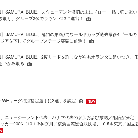
eport】SAMURAI BLUE、スウェーデンと激闘の末にドロー！ 粘り強い戦い
ぎ取り、グループ2位でラウンド32に進出！
eport】SAMURAI BLUE、鬼門の第2戦でワールドカップ過去最多4ゴールの
ニジアを下してグループステージ突破に前進！
eport】SAMURAI BLUE、2度リードを許しながらもオランダに追いつき、
をつかみ取る
JFA・WEリーグ特別指定選手に3選手を認定
表、ニュージーランド代表、パナマ代表の参加および放送／配信が決
ッカー2026（10.1＠神奈川／横浜国際総合競技場、10.5＠東京／国立