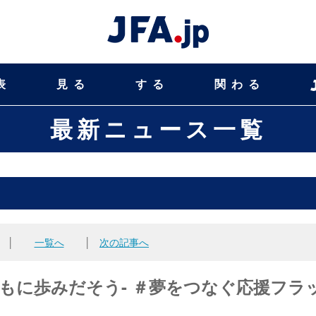
表
見る
する
関わる
最新ニュース一覧
│
一覧へ
│
次の記事へ
ともに歩みだそう- ＃夢をつなぐ応援フラ