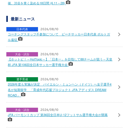
催、渋谷を青く染める18日間 (6.11～28)
最新ニュース
日本代表
2026/08/10
コーチングスタッフ不参加について ビーチサッカー日本代表 ポルトガ
ル遠征
大会・試合
2026/08/10
【ホットピ！～HotTopic～】「日本一」を目指して88チームが競う～天皇
杯 JFA 第106回全日本サッカー選手権大会
選手育成
2026/08/10
2026年度も実施が決定 バイエルン・ミュンヘン（ドイツ）へ女子選手4
名が短期留学 「育成年代応援プロジェクト JFA アディダス DREAM
ROAD」
大会・試合
2026/08/10
JFA バーモントカップ 第36回全日本U-12フットサル選手権大会が開幕