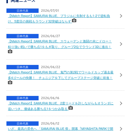
日本代表
2026/07/01
【Match Report】SAMURAI BLUE、ブラジルに先制するも1-2で逆転負
け。5度目の挑戦もラウンド32突破はならず
日本代表
2026/06/27
【Match Report】SAMURAI BLUE、スウェーデンと激闘の末にドロー！
粘り強い戦いで勝ち点1をもぎ取り、グループ2位でラウンド32に進出！
日本代表
2026/06/22
【Match Report】SAMURAI BLUE、鬼門の第2戦でワールドカップ過去最
多4ゴールの快勝！ チュニジアを下してグループステージ突破に前進！
日本代表
2026/06/16
【Match Report】SAMURAI BLUE、2度リードを許しながらもオランダに
追いつき、価値ある勝ち点1をつかみ取る
日本代表
2026/06/12
いざ、最高の景色へ 「SAMURAI BLUE 祭」開幕︕MIYASHITA PARKで開