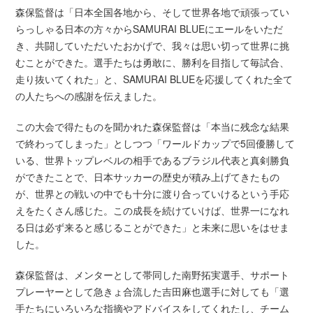
森保監督は「日本全国各地から、そして世界各地で頑張ってい
らっしゃる日本の方々からSAMURAI BLUEにエールをいただ
き、共闘していただいたおかげで、我々は思い切って世界に挑
むことができた。選手たちは勇敢に、勝利を目指して毎試合、
走り抜いてくれた」と、SAMURAI BLUEを応援してくれた全て
の人たちへの感謝を伝えました。
この大会で得たものを聞かれた森保監督は「本当に残念な結果
で終わってしまった」としつつ「ワールドカップで5回優勝して
いる、世界トップレベルの相手であるブラジル代表と真剣勝負
ができたことで、日本サッカーの歴史が積み上げてきたもの
が、世界との戦いの中でも十分に渡り合っていけるという手応
えをたくさん感じた。この成長を続けていけば、世界一になれ
る日は必ず来ると感じることができた」と未来に思いをはせま
した。
森保監督は、メンターとして帯同した南野拓実選手、サポート
プレーヤーとして急きょ合流した吉田麻也選手に対しても「選
手たちにいろいろな指摘やアドバイスをしてくれたし、チーム