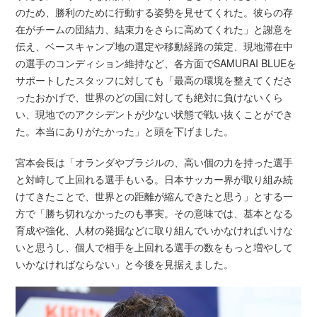
のため、勝利のために行動する姿勢を見せてくれた。彼らの存
在がチームの団結力、結束力をさらに高めてくれた」と謝意を
伝え、ベースキャンプ地の選定や移動経路の策定、現地滞在中
の選手のコンディション維持など、各方面でSAMURAI BLUEを
サポートしたスタッフに対しても「最高の環境を整えてくださ
ったおかげで、世界のどの国に対しても絶対に負けないくら
い、現地でのアクシデントが少ない状態で戦い抜くことができ
た。本当にありがたかった」と頭を下げました。
宮本会長は「オランダやブラジルの、高い個の力を持った選手
と対峙して上回れる選手もいる。日本サッカー界が取り組み続
けてきたことで、世界との距離が縮んできたと思う」とする一
方で「勝ち切れなかったのも事実。その意味では、基本となる
育成や強化、人材の発掘などに取り組んでいかなければいけな
いと思うし、個人で相手を上回れる選手の数をもっと増やして
いかなければならない」と今後を見据えました。