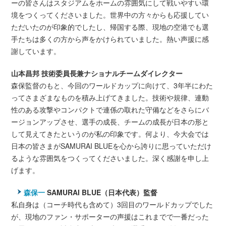
ーの皆さんはスタジアムをホームの雰囲気にして戦いやすい環
境をつくってくださいました。世界中の方々からも応援してい
ただいたのが印象的でしたし、帰国する際、現地の空港でも選
手たちは多くの方から声をかけられていました。熱い声援に感
謝しています。
山本昌邦 技術委員長兼ナショナルチームダイレクター
森保監督のもと、今回のワールドカップに向けて、3年半にわた
ってさまざまなものを積み上げてきました。技術や規律、連動
性のある攻撃やコンパクトで連係の取れた守備などをさらにバ
ージョンアップさせ、選手の成長、チームの成長が日本の形と
して見えてきたというのが私の印象です。何より、今大会では
日本の皆さまがSAMURAI BLUEを心から誇りに思っていただけ
るような雰囲気をつくってくださいました。深く感謝を申し上
げます。
森保一
SAMURAI BLUE（日本代表）監督
私自身は（コーチ時代も含めて）3回目のワールドカップでした
が、現地のファン・サポーターの声援はこれまでで一番だった