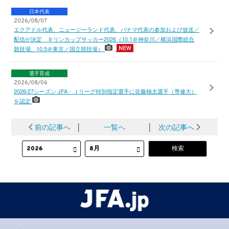
日本代表
2026/08/07
エクアドル代表、ニュージーランド代表、パナマ代表の参加および放送／
配信が決定 キリンカップサッカー2026（10.1＠神奈川／横浜国際総合
競技場、10.5＠東京／国立競技場）
選手育成
2026/08/06
2026/27シーズン JFA・Ｊリーグ特別指定選手に佐藤柚太選手（専修大）
を認定
前の記事へ
│
一覧へ
│
次の記事へ