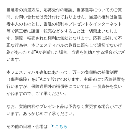
当選者の抽選方法、応募受付の確認、当落選等についてのご質
問、お問い合わせは受け付けておりません。当選の権利は当選
者本人のものとし、当選の権利やプレゼントをインターネット
等で第三者に譲渡・転売などをすることは一切禁止いたしま
す。譲渡・転売された権利は無効となります。応募に関して不
正な行為や、本フェスティバルの趣旨に照らして適切でない行
為があったとJFAが判断した場合、当選を無効とする場合がござ
います。
本フェスティバル参加にあたって、万一の負傷時の補償制度
（傷害保険）をJFAにて設けております。主催者にて応急処置を
行いますが、保険適用外の補償等については、一切責任を負い
かねますので、ご了承ください。
なお、実施内容やプレゼント品は予告なく変更する場合がござ
います。あらかじめご了承ください。
その他の日程・会場は
こちら