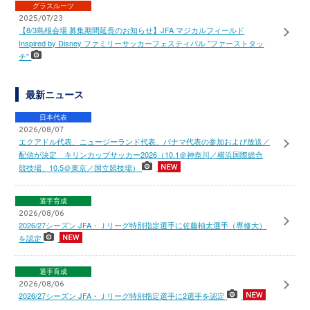
グラスルーツ
2025/07/23
【8/3島根会場 募集期間延長のお知らせ】JFA マジカルフィールド
Inspired by Disney ファミリーサッカーフェスティバル ”ファーストタッ
チ”
最新ニュース
日本代表
2026/08/07
エクアドル代表、ニュージーランド代表、パナマ代表の参加および放送／
配信が決定 キリンカップサッカー2026（10.1＠神奈川／横浜国際総合
競技場、10.5＠東京／国立競技場）
選手育成
2026/08/06
2026/27シーズン JFA・Ｊリーグ特別指定選手に佐藤柚太選手（専修大）
を認定
選手育成
2026/08/06
2026/27シーズン JFA・Ｊリーグ特別指定選手に2選手を認定