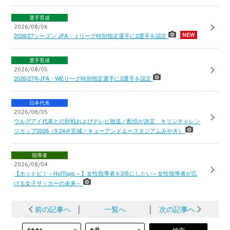
選手育成
2026/08/06
2026/27シーズン JFA・Ｊリーグ特別指定選手に2選手を認定
選手育成
2026/08/05
2026/27年JFA・WEリーグ特別指定選手に2選手を認定
日本代表
2026/08/05
ウルグアイ代表との対戦およびテレビ放送／配信が決定 キリンチャレン
ジカップ2026（9.24＠宮城／キューアンドエースタジアムみやぎ）
指導者
2026/08/04
【ホットピ！～HotTopic～】女性指導者を2倍にしたい～女性指導者が広
げる女子サッカーの未来～
前の記事へ
│
一覧へ
│
次の記事へ