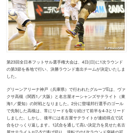
第23回全日本フットサル選手権大会は、4日(日)に1次ラウンド
の第3節を各地で行い、決勝ラウンド進出チームが決定いたしま
した。
グリーンアリーナ神戸（兵庫県）で行われたグループEは、ヴァ
クサ高槻（関西1／大阪）と名古屋オーシャンズサテライト（東
海1／愛知）の対戦となりました。2分に曽場邦行選手のゴール
で先制した高槻は、常にリードを取り続けて前半を4-3とリード
しました。しかし、後半には名古屋サテライトが連続得点で試
合をひっくり返します。1試合を通して高い決定力を見せた名古
屋サテライトが7-5で逃げ切り、逆転での1次ラウンド突破の可