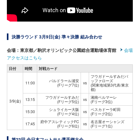
決勝ラウンド 3月9日(金) 準々決勝 組み合わせ
会場：東京都／駒沢オリンピック公園総合運動場体育館
会場
アクセスはこちら
日付
時間
対戦カード
フウガドールすみだバ
バルドラール浦安
ッファローズ
11:00
vs
(Fリーグ7位)
(関東地域第3代表/東京
都)
フウガドールすみだ
湘南ベルマーレ
13:15
vs
3/9(金)
(Fリーグ5位)
(Fリーグ3位)
シュライカー大阪
ペスカドーラ町田
15:30
vs
(Fリーグ4位)
(Fリーグ2位)
府中アスレティックFC
名古屋オーシャンズ
17:45
vs
(Fリーグ6位)
(Fリーグ1位)
第23回 全日本フットサル選手権大会