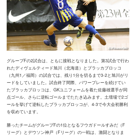
グループFの2試合は、ともに接戦となりました。第3試合で行わ
れたディヴェルティード旭川（北海道）とブラッカブロッコ
（九州1／福岡）の試合では、残り1分を切るまで3-2と旭川がリ
ードをしていました。試合終了間際、パワープレーを続けてい
たブラッカブロッコは、GKユニフォームを着た佐藤雄選手が同
点ゴール、さらに逆転ゴールまでたたき込みます。土壇場で2ゴ
ールを挙げて逆転したブラッカブロッコが、4-3で今大会初勝利
を収めています。
勝ったチームがグループFの1位となるフウガドールすみだ（F
リーグ）とデウソン神戸（Fリーグ）の一戦は、激闘となりま