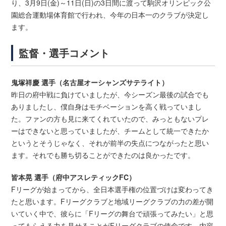
り、3月9日(金)～11日(日)の3日間に渡って駒沢オリンピック公
園総合運動場体育館で行われ、今年の日本一のクラブが決定し
ます。
監督・選手コメント
鬼塚祥慶 選手（名古屋オーシャンズサテライト）
昨日の府中戦に負けていましたが、今シーズン最後の試合でも
ありましたし、僕自身はモチベーションを高く戦っていまし
た。ファンの方も見に来てくれていたので、みっともないプレ
ーはできないと思っていましたが、チームとして統一できたか
というとそうじゃなく、それが前半の失点につながったと思い
ます。それでも勝ち切ることができたのは良かったです。
皆本晃 選手（府中アスレティックFC）
Fリーグが始まってから、全日本選手権の位置づけは変わってき
たと思います。Fリーグクラブと地域リーグクラブの力の差が開
いていく中で、彼らに「Fリーグの舞台で頑張ってみたい」と思
ってもらえる力を見せることがFリーグクラブの使命です。内容