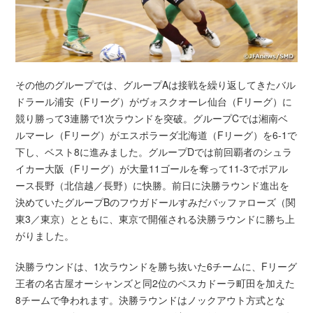
その他のグループでは、グループAは接戦を繰り返してきたバル
ドラール浦安（Fリーグ）がヴォスクオーレ仙台（Fリーグ）に
競り勝って3連勝で1次ラウンドを突破。グループCでは湘南ベ
ルマーレ（Fリーグ）がエスポラーダ北海道（Fリーグ）を6-1で
下し、ベスト8に進みました。グループDでは前回覇者のシュラ
イカー大阪（Fリーグ）が大量11ゴールを奪って11-3でボアル
ース長野（北信越／長野）に快勝。前日に決勝ラウンド進出を
決めていたグループBのフウガドールすみだバッファローズ（関
東3／東京）とともに、東京で開催される決勝ラウンドに勝ち上
がりました。
決勝ラウンドは、1次ラウンドを勝ち抜いた6チームに、Fリーグ
王者の名古屋オーシャンズと同2位のペスカドーラ町田を加えた
8チームで争われます。決勝ラウンドはノックアウト方式とな