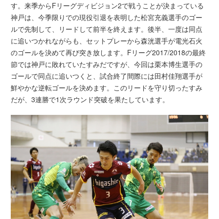
す。来季からFリーグディビジョン2で戦うことが決まっている
神戸は、今季限りでの現役引退を表明した松宮充義選手のゴー
ルで先制して、リードして前半を終えます。後半、一度は同点
に追いつかれながらも、セットプレーから森洸選手が電光石火
のゴールを決めて再び突き放します。Fリーグ2017/2018の最終
節では神戸に敗れていたすみだですが、今回は栗本博生選手の
ゴールで同点に追いつくと、試合終了間際には田村佳翔選手が
鮮やかな逆転ゴールを決めます。このリードを守り切ったすみ
だが、3連勝で1次ラウンド突破を果たしています。