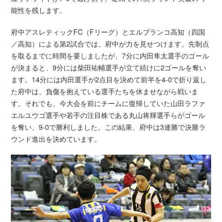
能性を残します。
府中アスレティックFC（Fリーグ）とエルブランコ高知（四国
／高知）による第2試合では、府中が力を見せつけます。先制点
を取るまでに時間を要しましたが、7分に内田隼太選手のゴール
が決まると、9分には柴田祐輔選手が立て続けに2ゴールを奪い
ます。14分には内田選手が2点目を決めて前半を4-0で折り返し
た府中は、負傷を抱えている選手たちを休ませながら戦いま
す。それでも、今大会を前にチームに復帰していた山田ラファ
エルユウゴ選手や若手の注目株である丸山将輝選手らがゴール
を奪い、9-0で勝利しました。この結果、府中は3連勝で決勝ラ
ウンド進出を決めています。