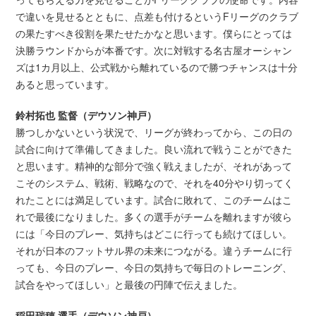
で違いを見せるとともに、点差も付けるというFリーグのクラブ
の果たすべき役割を果たせたかなと思います。僕らにとっては
決勝ラウンドからが本番です。次に対戦する名古屋オーシャン
ズは1カ月以上、公式戦から離れているので勝つチャンスは十分
あると思っています。
鈴村拓也 監督（デウソン神戸）
勝つしかないという状況で、リーグが終わってから、この日の
試合に向けて準備してきました。良い流れで戦うことができた
と思います。精神的な部分で強く戦えましたが、それがあって
こそのシステム、戦術、戦略なので、それを40分やり切ってく
れたことには満足しています。試合に敗れて、このチームはこ
れで最後になりました。多くの選手がチームを離れますが彼ら
には「今日のプレー、気持ちはどこに行っても続けてほしい。
それが日本のフットサル界の未来につながる。違うチームに行
っても、今日のプレー、今日の気持ちで毎日のトレーニング、
試合をやってほしい」と最後の円陣で伝えました。
稲田瑞穂 選手（デウソン神戸）