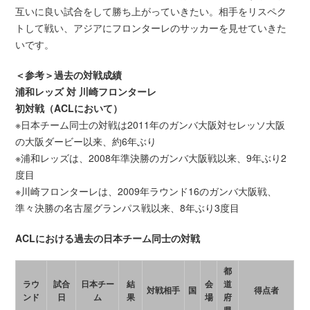
互いに良い試合をして勝ち上がっていきたい。相手をリスペク
トして戦い、アジアにフロンターレのサッカーを見せていきた
いです。
＜参考＞過去の対戦成績
浦和レッズ 対 川崎フロンターレ
初対戦（ACLにおいて）
※日本チーム同士の対戦は2011年のガンバ大阪対セレッソ大阪
の大阪ダービー以来、約6年ぶり
※浦和レッズは、2008年準決勝のガンバ大阪戦以来、9年ぶり2
度目
※川崎フロンターレは、2009年ラウンド16のガンバ大阪戦、
準々決勝の名古屋グランパス戦以来、8年ぶり3度目
ACLにおける過去の日本チーム同士の対戦
都
ラウ
試合
日本チー
結
会
道
対戦相手
国
得点者
ンド
日
ム
果
場
府
県