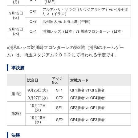
(月)
（UAE）
アルアハリ・サウジ（サウジアラビア）vs ペルセポ
QF2
9月12日
リス（イラン）
(火)
QF3
広州恒大 vs 上海上港（中国）
9月13日
QF4
浦和レッズ（日本）vs 川崎フロンターレ（日本）
(水)
※浦和レッズ対川崎フロンターレの第2戦（浦和のホームゲー
ム）は、埼玉スタジアム２００２にて行われる予定です。
準決勝
マッチ
試合日
対戦カード
No.
9月26日(火)
SF1
QF1勝者 vs QF2勝者
第1戦
9月27日(水)
SF2
QF3勝者 vs QF4勝者
10月17日
SF1
QF2勝者 vs QF1勝者
(火)
第2戦
10月18日
SF2
QF4勝者 vs QF3勝者
(水)
決勝