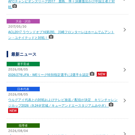
AFCチャンピオンズリーグ2017 鹿島、準々決勝進出かけ中国王者と対
戦
大会・試合
2017/05/30
ACL2017 ラウンドオブ16第2戦、川崎フロンターレはホームでムアント
ン・ユナイテッドと対戦！
最新ニュース
選手育成
2026/08/05
2026/27年JFA・WEリーグ特別指定選手に2選手を認定
日本代表
2026/08/05
ウルグアイ代表との対戦およびテレビ放送／配信が決定 キリンチャレン
ジカップ2026（9.24＠宮城／キューアンドエースタジアムみやぎ）
指導者
2026/08/04