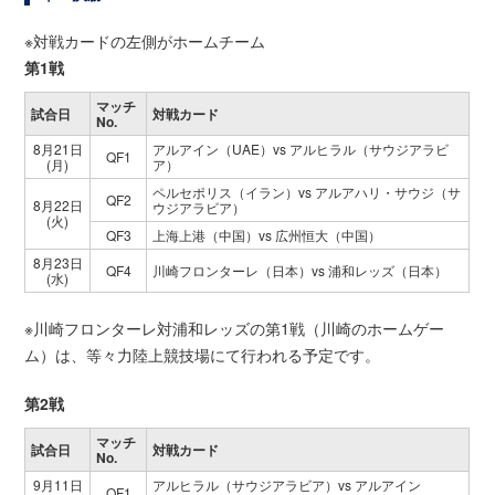
※対戦カードの左側がホームチーム
第1戦
マッチ
試合日
対戦カード
No.
8月21日
アルアイン（UAE）vs アルヒラル（サウジアラビ
QF1
(月)
ア）
ペルセポリス（イラン）vs アルアハリ・サウジ（サ
QF2
8月22日
ウジアラビア）
(火)
QF3
上海上港（中国）vs 広州恒大（中国）
8月23日
QF4
川崎フロンターレ（日本）vs 浦和レッズ（日本）
(水)
※川崎フロンターレ対浦和レッズの第1戦（川崎のホームゲー
ム）は、等々力陸上競技場にて行われる予定です。
第2戦
マッチ
試合日
対戦カード
No.
9月11日
アルヒラル（サウジアラビア）vs アルアイン
QF1