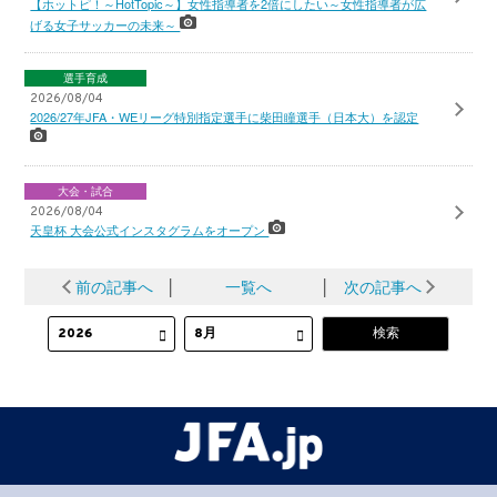
【ホットピ！～HotTopic～】女性指導者を2倍にしたい～女性指導者が広
げる女子サッカーの未来～
選手育成
2026/08/04
2026/27年JFA・WEリーグ特別指定選手に柴田瞳選手（日本大）を認定
大会・試合
2026/08/04
天皇杯 大会公式インスタグラムをオープン
前の記事へ
│
一覧へ
│
次の記事へ