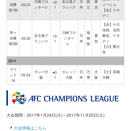
川崎フロ
名古屋グ
日
国
東
○2-
決勝
ニーニョ
09.23
ンターレ
1
ランパス
本
立
京
第1戦
【名】ケネ
ディ
【名】小川
佳純、吉田
準々
川崎フロ
瑞
名古屋グ
日
愛
麻也、ケネ
○3-
決勝
ンター
穂
09.30
ランパス
1
本
知
ディ
第2戦
レ
陸
【川】鄭大
世
2011
ラウ
ガンバ大
セレッソ
日
万
大
【セ】高橋
●0-
ンド
05.24
阪
1
大阪
本
博
阪
大輔
16
大会期間：2017年1月24日(火)～2017年11月25日(土)
大会情報はこちら