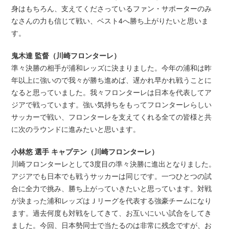
身はもちろん、支えてくださっているファン・サポーターのみ
なさんの力も信じて戦い、ベスト4へ勝ち上がりたいと思いま
す。
鬼木達 監督（川崎フロンターレ）
準々決勝の相手が浦和レッズに決まりました。今年の浦和は昨
年以上に強いので我々が勝ち進めば、遅かれ早かれ戦うことに
なると思っていました。我々フロンターレは日本を代表してア
ジアで戦っています。強い気持ちをもってフロンターレらしい
サッカーで戦い、フロンターレを支えてくれる全ての皆様と共
に次のラウンドに進みたいと思います。
小林悠 選手 キャプテン（川崎フロンターレ）
川崎フロンターレとして3度目の準々決勝に進出となりました。
アジアでも日本でも戦うサッカーは同じです。一つひとつの試
合に全力で挑み、勝ち上がっていきたいと思っています。対戦
が決まった浦和レッズはＪリーグを代表する強豪チームになり
ます。過去何度も対戦をしてきて、お互いにいい試合をしてき
ました。今回、日本勢同士で当たるのは非常に残念ですが、お