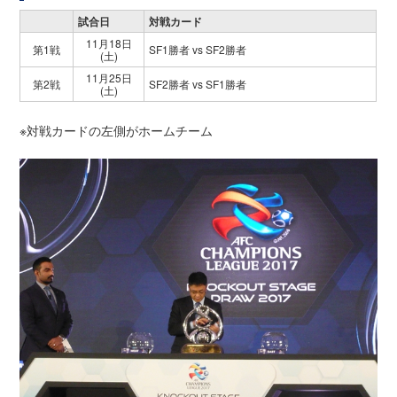
試合日
対戦カード
11月18日
第1戦
SF1勝者 vs SF2勝者
(土)
11月25日
第2戦
SF2勝者 vs SF1勝者
(土)
※対戦カードの左側がホームチーム