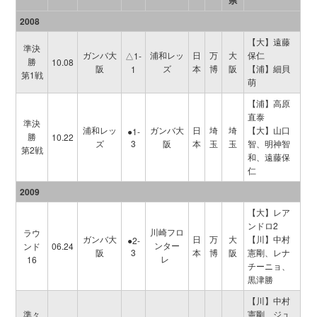
2008
【大】遠藤
準決
ガンバ大
浦和レッ
日
万
大
保仁
△1-
勝
10.08
阪
ズ
本
博
阪
【浦】細貝
1
第1戦
萌
【浦】高原
直泰
準決
浦和レッ
ガンバ大
日
埼
埼
【大】山口
●1-
勝
10.22
ズ
3
阪
本
玉
玉
智、明神智
第2戦
和、遠藤保
仁
2009
【大】レア
ンドロ2
川崎フロ
ラウ
ガンバ大
日
万
大
【川】中村
●2-
ンター
ンド
06.24
阪
3
本
博
阪
憲剛、レナ
レ
16
チーニョ、
黒津勝
【川】中村
準々
憲剛、ジュ