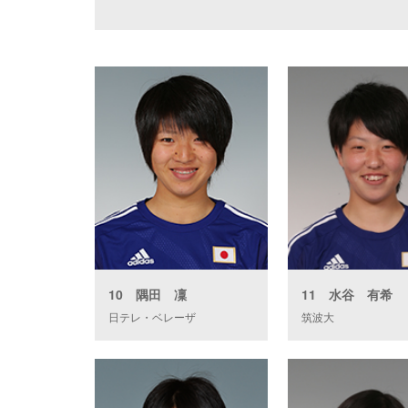
10 隅田 凜
11 水谷 有希
日テレ・ベレーザ
筑波大