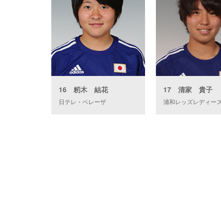
16 籾木 結花
17 清家 貴子
日テレ・ベレーザ
浦和レッズレディー