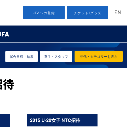
EN
JFAへの登録
チケット/グッズ
試合日程・結果
選手・スタッフ
年代・カテゴリーを選ぶ
2015 U-20女子 NTC招待