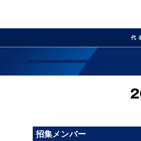
代
招集メンバー