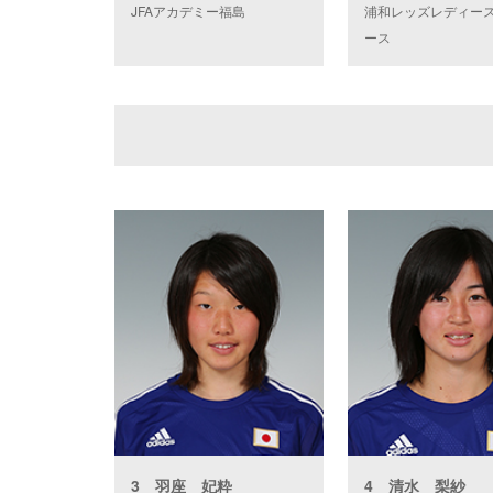
JFAアカデミー福島
浦和レッズレディー
ース
3 羽座 妃粋
4 清水 梨紗