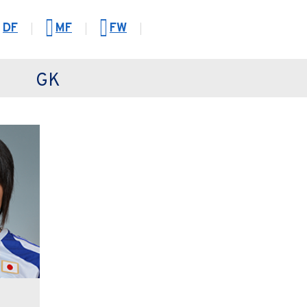
DF
MF
FW
GK