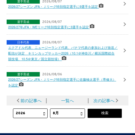
選手育成
2026/08/07
2026/27シーズン JFA・Ｊリーグ特別指定選手に9選手を認定
選手育成
2026/08/07
2026/27年JFA・WEリーグ特別指定選手に3選手を認定
日本代表
2026/08/07
エクアドル代表、ニュージーランド代表、パナマ代表の参加および放送／
配信が決定 キリンカップサッカー2026（10.1＠神奈川／横浜国際総合
競技場、10.5＠東京／国立競技場）
選手育成
2026/08/06
2026/27シーズン JFA・Ｊリーグ特別指定選手に佐藤柚太選手（専修大）
を認定
前の記事へ
│
一覧へ
│
次の記事へ