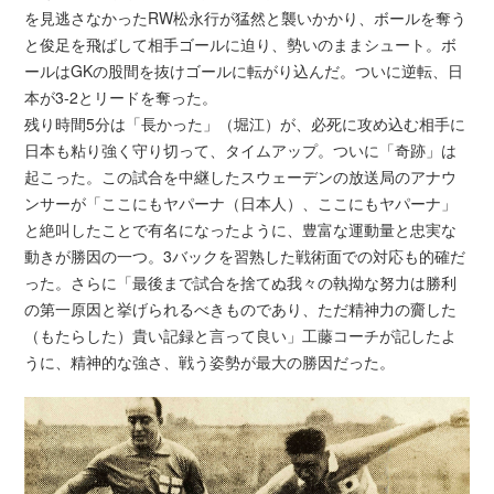
を見逃さなかったRW松永行が猛然と襲いかかり、ボールを奪う
と俊足を飛ばして相手ゴールに迫り、勢いのままシュート。ボ
ールはGKの股間を抜けゴールに転がり込んだ。ついに逆転、日
本が3-2とリードを奪った。
残り時間5分は「長かった」（堀江）が、必死に攻め込む相手に
日本も粘り強く守り切って、タイムアップ。ついに「奇跡」は
起こった。この試合を中継したスウェーデンの放送局のアナウ
ンサーが「ここにもヤパーナ（日本人）、ここにもヤパーナ」
と絶叫したことで有名になったように、豊富な運動量と忠実な
動きが勝因の一つ。3バックを習熟した戦術面での対応も的確だ
った。さらに「最後まで試合を捨てぬ我々の執拗な努力は勝利
の第一原因と挙げられるべきものであり、ただ精神力の齎した
（もたらした）貴い記録と言って良い」工藤コーチが記したよ
うに、精神的な強さ、戦う姿勢が最大の勝因だった。