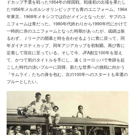
ドカップ予選を戦った1954年の韓国戦、戦後初の出場を果たし
た1956年メルボルンオリンピックでも青のユニフォーム。1964
年東京、1968年メキシコでは白がメインとなったが、サブのユ
ニフォームは青だった。1980年代終わりから1990年代にかけて
一時的に赤のユニフォームとなった時期があったが、成績は振
るわず、Ｊリーグの開幕と時を合わせるように青に戻って、同
年ダイナスティカップ、同年アジアカップを初制覇。再び青に
定着して現在に至っている。そして今、JFA創立100年を迎え
て、かつて初のタイトルを手にし、遠くヨーロッパで奇跡を起
こした時代の淡いブルーに回帰、新たな世界への挑戦に向かう
「サムライ」たちの身を包む。次の100年へのスタートも幸運の
ブルーとしたい。