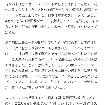
合が前半ほどスウェーデンに引きずりまわされることなく、だ
いぶ良くなりました」とFBの堀江忠男は後に機関誌へ寄稿した
リポートで振り返っている。日本は本来のプレーを取り戻し、
49分にはLW加茂正五がサイドを突破してクロスを送ると、右か
ら走り込んだ右近が折り返し、これを川本泰三がダイレクトで
決めた。
試合前に工藤コーチが期待していた通りの攻めで、日本のオリ
ンピックにおける最初のゴールが生まれた。「このとき私に
は、――外の選手は後で聞くとそうでもなかったらしいですが
――この調子なら勝てるぞ！という確信に近い気持ちが一瞬強
く閃きました」と堀江は述懐している。その後スウェーデンに
押し返されるが、堀江が感じたように日本の選手たちは落ち着
いてこれに対処し、62分には再び左サイドを加茂兄弟のコンビ
プレーで突破、折り返しに走り込んだ川本のシュートは流れる
が、走り込んだ右近が見事に蹴り込んだ。
スウェーデンも反撃するが、日本はGK佐野理平の好守などでし
のぐ。2-2のまま延長戦突入かと思われた85分、相手DFのミス