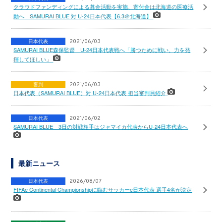
クラウドファンディングによる募金活動を実施、寄付金は北海道の医療活
動へ SAMURAI BLUE 対 U-24日本代表【6.3＠北海道】
日本代表
2021/06/03
SAMURAI BLUE森保監督 U-24日本代表戦へ「勝つために戦い、力を発
揮してほしい」
審判
2021/06/03
日本代表（SAMURAI BLUE）対 U-24日本代表 担当審判員紹介
日本代表
2021/06/02
SAMURAI BLUE 3日の対戦相手はジャマイカ代表からU-24日本代表へ
最新ニュース
日本代表
2026/08/07
FIFAe Continental Championshipに臨むサッカーe日本代表 選手4名が決定