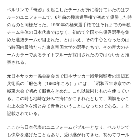
ベルリンで「奇跡」を起こしたチームが身に着けていたのはブ
ルーのユニフォームで、6年前の極東選手権で初めて優勝した時
のものと同様だった。1930年の極東選手権ではそれまでの単独
チーム主体の日本代表ではなく、初めて全国から優秀選手を集
めた選抜チームが組まれた。とはいえ、その中心となったのは
当時国内最強だった東京帝国大学の選手たちで、その帝大のチ
ームカラーであるライトブルーが採用されたのではないかと推
察される。
元日本サッカー協会副会長で日本サッカー殿堂掲額者の田辺五
兵衛氏の「服色考（1960年ころ）」には、「昭和五年東京での
極東大会で初めて服色をきめた。これ以後同じものを使ってい
る。この時も地味な好みで海にかこまれたとして、国旗をかこ
む上衣全体を海とみて青色ということになったのである。」と
記載されている。
ここから日本代表のユニフォームがブルーとなり、ベルリンで
も快挙を遂げたこともあり、受け継がれてきた。初めてワール