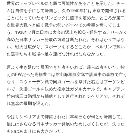
世界のトップレベルにも勝つ可能性があることを示した。チー
ムは自信を手にして帰国し、次の1940年には東京で開催される
ことになっていたオリンピックに照準を定めた。ところが第二
次世界大戦へと続く戦争の勢いがすべての希望を奪ってしま
う。1938年7月に日本は大会の返上をIOCへ通告する。せっかく
高めた日本サッカー発展の気運は断たれた。そればかりではな
い。戦火は広がり、スポーツをするどころか、ベルリンで輝い
た選手たちも戦場へ足を運ばなければならなかった。
運よく生き延びて帰国できた者もいれば、帰らぬ者もいた。控
えのFWだった高橋豊二は館山海軍航空隊で訓練中の事故で亡く
なり、スウェーデン戦で同点ゴールを挙げた右近はブーゲンビ
ルで、決勝ゴールを決めた松永はガダルカナルで、キャプテン
竹内悌三は満州から捕虜として連行されたシベリアで、それぞ
れ無念の最期を迎えた。
やはりシベリアまで抑留された川本泰三らが何とか帰国して、
後にはさらなる日本サッカー発展のために尽くしたが、失った
ものはあまりにも大きかった。