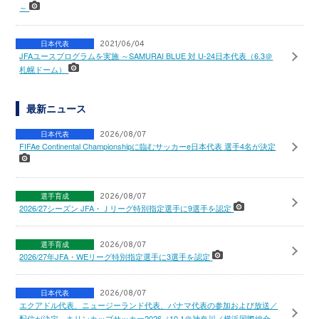
～
日本代表
2021/06/04
JFAユースプログラムを実施 ～SAMURAI BLUE 対 U-24日本代表（6.3＠
札幌ドーム）
最新ニュース
日本代表
2026/08/07
FIFAe Continental Championshipに臨むサッカーe日本代表 選手4名が決定
選手育成
2026/08/07
2026/27シーズン JFA・Ｊリーグ特別指定選手に9選手を認定
選手育成
2026/08/07
2026/27年JFA・WEリーグ特別指定選手に3選手を認定
日本代表
2026/08/07
エクアドル代表、ニュージーランド代表、パナマ代表の参加および放送／
配信が決定 キリンカップサッカー2026（10.1＠神奈川／横浜国際総合