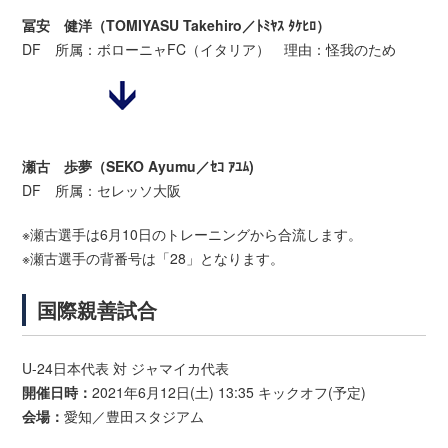
冨安 健洋（TOMIYASU Takehiro／ﾄﾐﾔｽ ﾀｹﾋﾛ）
DF 所属：ボローニャFC（イタリア） 理由：怪我のため
瀬古 歩夢（SEKO Ayumu／ｾｺ ｱﾕﾑ)
DF 所属：セレッソ大阪
※瀬古選手は6月10日のトレーニングから合流します。
※瀬古選手の背番号は「28」となります。
国際親善試合
U-24日本代表 対 ジャマイカ代表
開催日時：
2021年6月12日(土) 13:35 キックオフ(予定)
会場：
愛知／豊田スタジアム