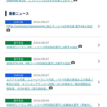
SAMURAI BLUE リフレッシュのはずが大盛り上がり！
最新ニュース
日本代表
2026/08/07
FIFAe Continental Championshipに臨むサッカーe日本代表 選手4名が決定
選手育成
2026/08/07
2026/27シーズン JFA・Ｊリーグ特別指定選手に9選手を認定
選手育成
2026/08/07
2026/27年JFA・WEリーグ特別指定選手に3選手を認定
日本代表
2026/08/07
エクアドル代表、ニュージーランド代表、パナマ代表の参加および放送／
配信が決定 キリンカップサッカー2026（10.1＠神奈川／横浜国際総合
競技場、10.5＠東京／国立競技場）
選手育成
2026/08/06
2026/27シーズン JFA・Ｊリーグ特別指定選手に佐藤柚太選手（専修大）