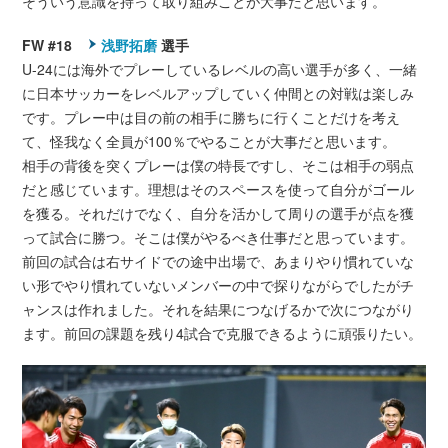
そういう意識を持って取り組みことが大事だと思います。
FW #18
浅野拓磨
選手
U-24には海外でプレーしているレベルの高い選手が多く、一緒
に日本サッカーをレベルアップしていく仲間との対戦は楽しみ
です。プレー中は目の前の相手に勝ちに行くことだけを考え
て、怪我なく全員が100％でやることが大事だと思います。
相手の背後を突くプレーは僕の特長ですし、そこは相手の弱点
だと感じています。理想はそのスペースを使って自分がゴール
を獲る。それだけでなく、自分を活かして周りの選手が点を獲
って試合に勝つ。そこは僕がやるべき仕事だと思っています。
前回の試合は右サイドでの途中出場で、あまりやり慣れていな
い形でやり慣れていないメンバーの中で探りながらでしたがチ
ャンスは作れました。それを結果につなげるかで次につながり
ます。前回の課題を残り4試合で克服できるように頑張りたい。