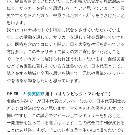
い、練習もさせていただいた。また札幌で試合があれば感謝を
伝え、サッカーを通して恩返しをしたいと思っていました。震
災で亡くなられた方々、被災された方々へ祈りをささげたいと
思います。
我々はコロナ禍の中でも特別に試合をさせていただいていま
す。この活動を通して、サッカーを通して社会貢献していきた
い。医療を含めてコロナと闘い、日々大変な生活を送っている
方は多い。このチャリティで多くの方に寄付をいただくこと
で、そういう方々に届けられればうれしく思います。自然災害
などでも困難に苦しんでいる方は多いので、日本代表として、
試合をする地域と全国へ思いを馳せて、元気や勇気のメッセー
ジを送る活動をしたいと思っています。
DF #5
長友佑都
選手（オリンピック・マルセイユ）
名前はU-24ですが日本代表のメンバーなので、日本代表同士の
ガチンコ対決になると思います。堂安さんも久保さんもすごく
怖いですし、この試合でアピールしてレギュラーを狙おうと、
一発逆転を狙っている選手はいます。この試合で序列が変わる
ことはあり得ますが、そこのレギュラー争いには勝ちたいです