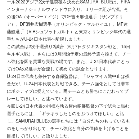
ール2022アジア2次予選突破を決めたSAMURAI BLUEは、FIFA
インターナショナルウィンドウに入り、Ｊリーグ組が合流。そ
の後OA（オーバーエイジ）でDF吉田麻也選手（サンプドリ
ア）、DF酒井宏樹選手（オリンピック・マルセイユ）、MF遠
藤航選手（VfBシュツットガルト）と東京オリンピック年代の選
手たちがU-24日本代表へ離脱しました。
この試合は2次予選残り2試合（6月7日タジキスタン戦と、15日
キルギス戦）、さらには9月開始予定の最終予選を控えて、チー
ム強化を図る貴重な実戦の場です。また、U-24日本代表にとっ
てはOAの3選手が合流して初めての試合となります。
U-24日本代表も兼任する森保監督は、「ジャマイカ戦中止は残
念だが、U-24日本代表と対戦できる。チーム強化としては非常
にポジティブに捉えている。両チームとも勝ちにこだわってプ
レーしてほしい」と述べています。
今回U-24日本代表の指揮を執る横内昭展監督の下で試合に臨む
選手たちには、「ギラギラしたものをぶつけてほしい」と話
し、SAMURAI BLUEの選手たちには「自分たちのもっているも
のをしっかり出して、チーム強化と自分の価値を上げることを
目指してほしい」と語りました。