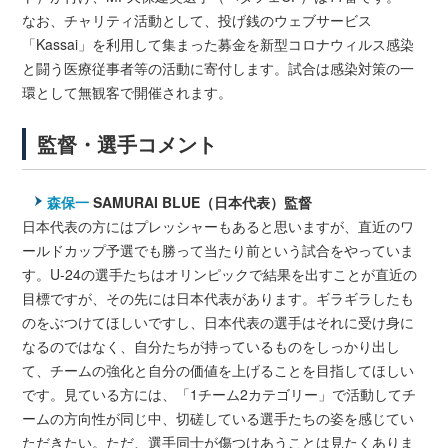
なお、チャリティ活動として、投げ銭のウェブサービス
「Kassai」を利用して集まった募金を新型コロナウィルス感染
と闘う医療従事者等の活動に寄付します。試合は感染対策の一
環として無観客で開催されます。
監督・選手コメント
森保一
SAMURAI BLUE（日本代表）監督
日本代表の方にはプレッシャーもあると思いますが、直近のワ
ールドカップ予選でも勝って当たり前という試合をやっていま
す。U-24の選手たちはオリンピックで結果を出すことが直近の
目標ですが、その先には日本代表があります。ギラギラしたも
のをぶつけてほしいですし、日本代表の選手はそれに受け身に
なるのではなく、自分たちが持っているものをしっかり出し
て、チームの強化と自分の価値を上げることを目指してほしい
です。見ている方には、「1チーム2カテゴリー」で活動してチ
ームの方向性が同じ中、切磋している選手たちの姿を感じてい
ただきたい。ただ、選手同士が傷つけあうことは見たくありま