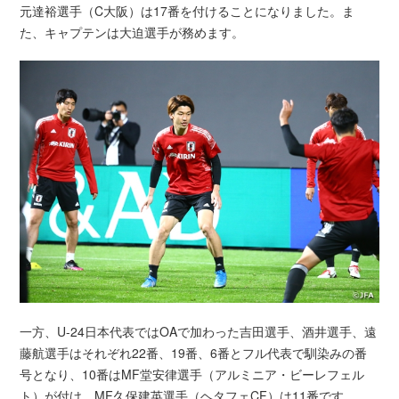
元達裕選手（C大阪）は17番を付けることになりました。ま
た、キャプテンは大迫選手が務めます。
一方、U-24日本代表ではOAで加わった吉田選手、酒井選手、遠
藤航選手はそれぞれ22番、19番、6番とフル代表で馴染みの番
号となり、10番はMF堂安律選手（アルミニア・ビーレフェル
ト）が付け、MF久保建英選手（ヘタフェCF）は11番です。