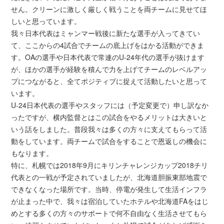
せん。クリーンに激しく厳しく戦うことを両チームに見せてほ
しいと思っています。
我々日本代表はミャンマー戦後に新たな選手が入ってきてい
て、ここからの4試合でチームの底上げをはかる活動ができま
す。OAの選手や日本代表で常連のU-24年代の選手が抜けます
が、ほかの選手が経験を積んで力を上げてチームのレベルアッ
プにつながると、全てポジティブに捉えて活動したいと思って
います。
U-24日本代表の選手やスタッフには（予定変更で）申し訳なか
ったですが、横内監督とはこの試合をやるメリットは大きいと
いう話をしました。普段我々は多くの方々に支えてもらって活
動をしています。両チームで試合をすることで恩返しの機会に
もなります。
特に、札幌では2018年9月にキリンチャレンジカップ2018チリ
代表との一戦が予定されていましたが、北海道胆振東部地震で
できなくなった場所です。当時、停電が発生して生活インフラ
が止まった中で、我々は宿泊していたホテルや北海道FAをはじ
めとする多くの方々のサポートで何不自由なく生活させてもら