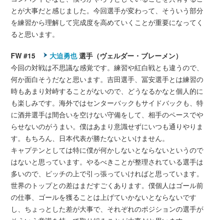
とが大事だと感じました。今回選手が変わって、そういう部分
を練習から理解して完成度を高めていくことが重要になってく
ると思います。
FW #15
大迫勇也
選手（ヴェルダー・ブレーメン）
今回の対戦は不思議な感覚です。練習や紅白戦とも違うので、
何か面白そうだなと思います。吉田選手、冨安選手とは練習の
時もあまり対峙することがないので、どうなるかなと個人的に
も楽しみです。海外ではセンターバックもサイドバックも、特
に酒井選手は間合いを空けない守備をして、相手のペースでや
らせないのがうまい。僕はあまり意識せずにいつも通りやりま
す。もちろん、日本代表が勝たないといけません。
キャプテンとしては特に僕が何かしないとならないというので
はないと思っています。やるべきことが整理されている選手は
多いので、ピッチの上で引っ張っていければと思っています。
世界のトップとの差はまだすごくあります。僕個人はゴール前
の仕事、ゴールを獲ることは上げていかないとならないです
し、ちょっとした差が大事で、それぞれのポジションの選手が