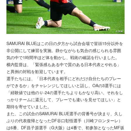
SAMURAI BLUEはこの日の夕方から試合会場で冒頭15分以外を
非公開にして練習を実施。静かながらも気合の感じられる雰囲
気の中で1時間半ほど体を動かし、戦術の確認を行いました。
横内監督は、「緊張感もある中で質のある日本代表とやれる」
と異例の対戦を歓迎しています。
選手たちには、「日本代表を相手にどれだけ自分たちのプレー
ができるか」をチャレンジしてほしいと話し、OAの3選手には
「経験値では他のＵ-24の選手たちよりもかなり高い。それをし
っかりチームに還元して、プレーでも違いを見せてほしい」と
期待を寄せていました。
また、この試合のSAMURAI BLUE選手の背番号が決まり、久し
ぶりの代表復帰となったDF谷口彰悟選手（川崎フロンターレ）
は6番、DF昌子源選手（G大阪）は4番で、初参加となったMF坂