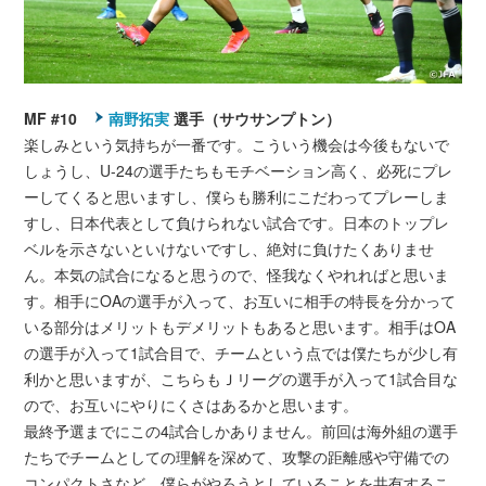
MF #10
南野拓実
選手（サウサンプトン）
楽しみという気持ちが一番です。こういう機会は今後もないで
しょうし、U-24の選手たちもモチベーション高く、必死にプレ
ーしてくると思いますし、僕らも勝利にこだわってプレーしま
すし、日本代表として負けられない試合です。日本のトップレ
ベルを示さないといけないですし、絶対に負けたくありませ
ん。本気の試合になると思うので、怪我なくやれればと思いま
す。相手にOAの選手が入って、お互いに相手の特長を分かって
いる部分はメリットもデメリットもあると思います。相手はOA
の選手が入って1試合目で、チームという点では僕たちが少し有
利かと思いますが、こちらもＪリーグの選手が入って1試合目な
ので、お互いにやりにくさはあるかと思います。
最終予選までにこの4試合しかありません。前回は海外組の選手
たちでチームとしての理解を深めて、攻撃の距離感や守備での
コンパクトさなど、僕らがやろうとしていることを共有するこ