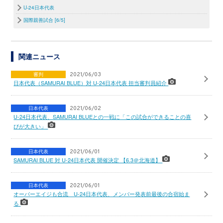
U-24日本代表
国際親善試合 [6/5]
関連ニュース
審判
2021/06/03
日本代表（SAMURAI BLUE）対 U-24日本代表 担当審判員紹介
日本代表
2021/06/02
U-24日本代表、SAMURAI BLUEとの一戦に「この試合ができることの喜
びが大きい」
日本代表
2021/06/01
SAMURAI BLUE 対 U-24日本代表 開催決定 【6.3＠北海道】
日本代表
2021/06/01
オーバーエイジも合流 U-24日本代表、メンバー発表前最後の合宿始ま
る