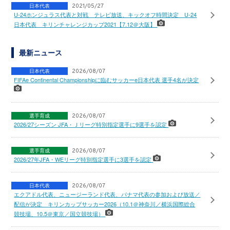
日本代表
2021/05/27
U-24ホンジュラス代表と対戦 テレビ放送、キックオフ時間決定 U-24
日本代表 キリンチャレンジカップ2021【7.12＠大阪】
最新ニュース
日本代表
2026/08/07
FIFAe Continental Championshipに臨むサッカーe日本代表 選手4名が決定
選手育成
2026/08/07
2026/27シーズン JFA・Ｊリーグ特別指定選手に9選手を認定
選手育成
2026/08/07
2026/27年JFA・WEリーグ特別指定選手に3選手を認定
日本代表
2026/08/07
エクアドル代表、ニュージーランド代表、パナマ代表の参加および放送／
配信が決定 キリンカップサッカー2026（10.1＠神奈川／横浜国際総合
競技場、10.5＠東京／国立競技場）