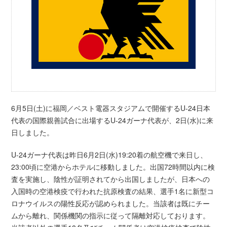
6月5日(土)に福岡／ベスト電器スタジアムで開催するU-24日本
代表の国際親善試合に出場するU-24ガーナ代表が、2日(水)に来
日しました。
U-24ガーナ代表は昨日6月2日(水)19:20着の航空機で来日し、
23:00頃に空港からホテルに移動しました。出国72時間以内に検
査を実施し、陰性が証明されてから出国しましたが、日本への
入国時の空港検疫で行われた抗原検査の結果、選手1名に新型コ
ロナウイルスの陽性反応が認められました。当該者は既にチー
ムから離れ、関係機関の指示に従って隔離対応しております。