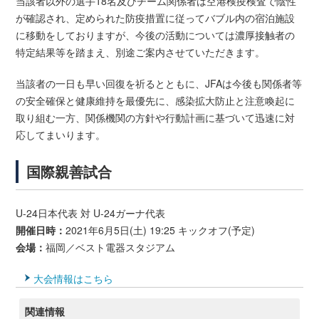
当該者以外の選手18名及びチーム関係者は空港検疫検査で陰性
が確認され、定められた防疫措置に従ってバブル内の宿泊施設
に移動をしておりますが、今後の活動については濃厚接触者の
特定結果等を踏まえ、別途ご案内させていただきます。
当該者の一日も早い回復を祈るとともに、JFAは今後も関係者等
の安全確保と健康維持を最優先に、感染拡大防止と注意喚起に
取り組む一方、関係機関の方針や行動計画に基づいて迅速に対
応してまいります。
国際親善試合
U-24日本代表 対 U-24ガーナ代表
開催日時：
2021年6月5日(土) 19:25 キックオフ(予定)
会場：
福岡／ベスト電器スタジアム
大会情報はこちら
関連情報