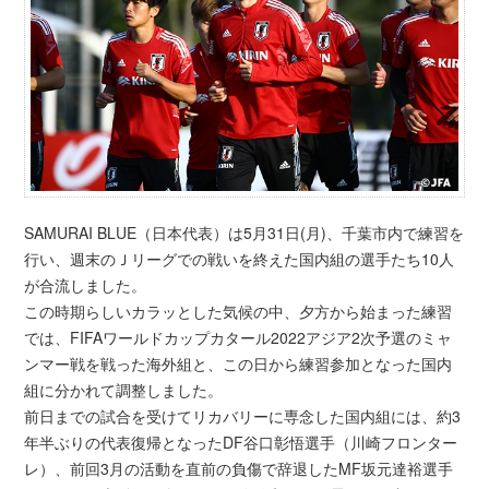
SAMURAI BLUE（日本代表）は5月31日(月)、千葉市内で練習を
行い、週末のＪリーグでの戦いを終えた国内組の選手たち10人
が合流しました。
この時期らしいカラッとした気候の中、夕方から始まった練習
では、FIFAワールドカップカタール2022アジア2次予選のミャ
ンマー戦を戦った海外組と、この日から練習参加となった国内
組に分かれて調整しました。
前日までの試合を受けてリカバリーに専念した国内組には、約3
年半ぶりの代表復帰となったDF谷口彰悟選手（川崎フロンター
レ）、前回3月の活動を直前の負傷で辞退したMF坂元達裕選手