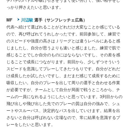
チバチのバトルや駆け引きをうまく使い分けて、強い相手をし
っかり押さえたいと思います。
MF
川辺駿
選手（サンフレッチェ広島）
代表へ続けて選ばれることがどれだけ大変なことか感じている
ので、再び呼ばれてうれしかったです。前回参加して、練習で
のスピードや強度の高さはＪリーグとは違うレベルにあると感
じましたし、自分が思うよりも速いと感じました。練習で肌で
感じることでしか自分のものにはならないですし、その差を感
じることで成長につながります。前回から、少しずつそういう
スピードを意識してプレーしてきたつもりです。自分がどれだ
け成長したか試したいですし、まだまだ感じて成長するために
吸収したい。自分のプレーを出して周りの選手と合わせる作業
が必要ですが、チームとして自分が局面で戦うところから、チ
ームの一員になれるようにしたいと思っています。3列目からの
飛び出しや飛び出した先でのプレーの質は自分の強みで、シュ
ートやスルーパス、決定的なパスを出していけます。結果を出
さないと自分は呼ばれない立場なので、常に結果を意識するプ
レーをしたいと思います。