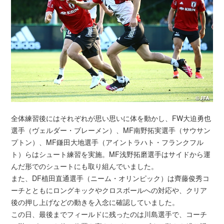
全体練習後にはそれぞれが思い思いに体を動かし、FW大迫勇也
選手（ヴェルダー・ブレーメン）、MF南野拓実選手（サウサン
プトン）、MF鎌田大地選手（アイントラハト・フランクフル
ト）らはシュート練習を実施。MF浅野拓磨選手はサイドから運
んだ形でのシュートにも取り組んでいました。
また、DF植田直通選手（ニーム・オリンピック）は齊藤俊秀コ
ーチとともにロングキックやクロスボールへの対応や、クリア
後の押し上げなどの動きを入念に確認していました。
この日、最後までフィールドに残ったのは川島選手で、コーチ