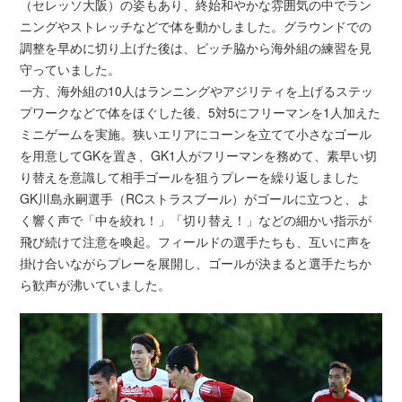
（セレッソ大阪）の姿もあり、終始和やかな雰囲気の中でラン
ニングやストレッチなどで体を動かしました。グラウンドでの
調整を早めに切り上げた後は、ピッチ脇から海外組の練習を見
守っていました。
一方、海外組の10人はランニングやアジリティを上げるステッ
プワークなどで体をほぐした後、5対5にフリーマンを1人加えた
ミニゲームを実施。狭いエリアにコーンを立てて小さなゴール
を用意してGKを置き、GK1人がフリーマンを務めて、素早い切
り替えを意識して相手ゴールを狙うプレーを繰り返しました
GK川島永嗣選手（RCストラスブール）がゴールに立つと、よ
く響く声で「中を絞れ！」「切り替え！」などの細かい指示が
飛び続けて注意を喚起。フィールドの選手たちも、互いに声を
掛け合いながらプレーを展開し、ゴールが決まると選手たちか
ら歓声が沸いていました。