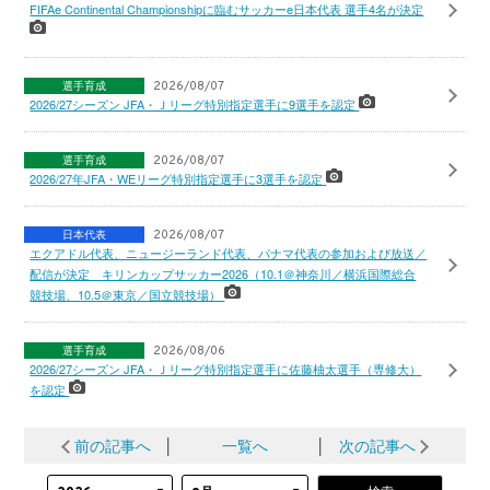
FIFAe Continental Championshipに臨むサッカーe日本代表 選手4名が決定
選手育成
2026/08/07
2026/27シーズン JFA・Ｊリーグ特別指定選手に9選手を認定
選手育成
2026/08/07
2026/27年JFA・WEリーグ特別指定選手に3選手を認定
日本代表
2026/08/07
エクアドル代表、ニュージーランド代表、パナマ代表の参加および放送／
配信が決定 キリンカップサッカー2026（10.1＠神奈川／横浜国際総合
競技場、10.5＠東京／国立競技場）
選手育成
2026/08/06
2026/27シーズン JFA・Ｊリーグ特別指定選手に佐藤柚太選手（専修大）
を認定
前の記事へ
│
一覧へ
│
次の記事へ