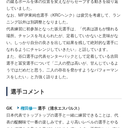
の蹴るボールを体の位置を変えながらセーブする動きを繰り返
していました。
なお、MF伊東純也選手（KRCヘンク）は疲労を考慮して、ラン
ニング以外は別調整となりました。
代表練習に初参加となった坂元選手は、「代表は誰もが憧れる
場所。チャンスを与えられたが、定着していかないと意味がな
い。しっかり自分の良さを出して結果を残して絶対的な選手に
なれるようにチャレンジしていきたい」と話しています。
また、谷口選手は代表センターバックとして定着している吉田
選手と冨安選手について「二人の壁は高いが、甘んじているよ
うではだめだと思う。二人の存在を脅かすようなパフォーマン
スをしたい」と力強く語りました。
選手コメント
GK
権田修一
選手（清水エスパルス）
日本代表でトップトップの選手と一緒に練習できることは、代
表の醍醐味で一番の楽しみです。より高いレベルの選手とやる