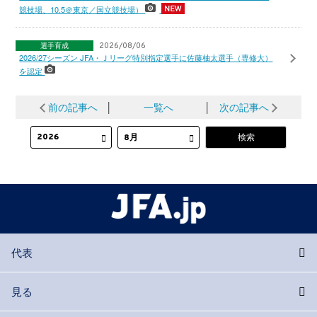
競技場、10.5＠東京／国立競技場）
選手育成
2026/08/06
2026/27シーズン JFA・Ｊリーグ特別指定選手に佐藤柚太選手（専修大）
を認定
前の記事へ
│
一覧へ
│
次の記事へ
代表
見る