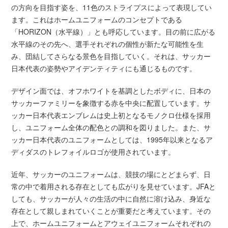
の方向を目指す姿を、11色のストライプスによって表現してい
ます。これはホームユニフォームのコンセプトである
「HORIZON（水平線）」とも呼応しています。目の前に広がる
水平線のその先へ、選手それぞれの個性が新たな可能性を生
み、団結してさらなる景色を目指していく。それは、サッカー
日本代表の姿勢やアイデンティティにも通じるものです。
デザイン面では、オフホワイトを基調としたボディに、日本の
サッカーファミリーを象徴する赤を中央に配置しています。サ
ッカー日本代表エンブレムは史上初となるモノクロ仕様を採用
し、ユニフォーム全体の配色との調和を図りました。また、サ
ッカー日本代表のユニフォームとしては、1995年以来となるア
ディダスのトレフォイルロゴが使用されています。
近年、サッカーのユニフォームは、競技の場にとどまらず、日
常の中で着用される存在としても広がりを見せています。JFAと
しても、サッカーが人々の生活の中に自然に溶け込み、身近な
存在として親しまれていくことが重要だと考えています。その
上で、ホームユニフォームとアウェイユニフォームそれぞれの