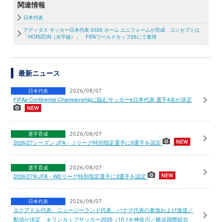
関連情報
日本代表
アディダス サッカー日本代表 2026 ホーム ユニフォームが完成 コンセプトは
「HORIZON（水平線）」 FIFAワールドカップ26にて着用
最新ニュース
日本代表
2026/08/07
FIFAe Continental Championshipに臨むサッカーe日本代表 選手4名が決定
選手育成
2026/08/07
2026/27シーズン JFA・Ｊリーグ特別指定選手に9選手を認定
選手育成
2026/08/07
2026/27年JFA・WEリーグ特別指定選手に3選手を認定
日本代表
2026/08/07
エクアドル代表、ニュージーランド代表、パナマ代表の参加および放送／
配信が決定 キリンカップサッカー2026（10.1＠神奈川／横浜国際総合