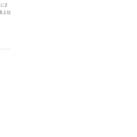
に2
績上位