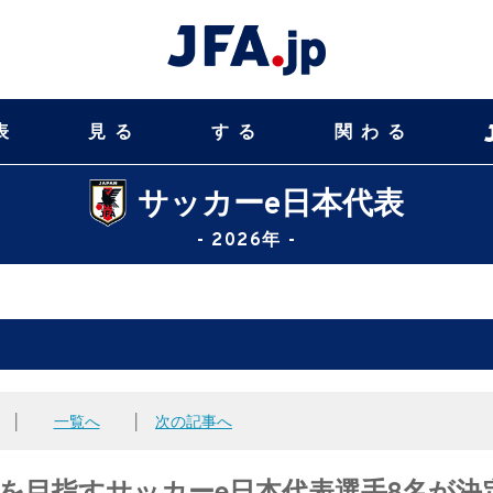
表
見る
する
関わる
サッカーe日本代表
- 2026年 -
│
一覧へ
│
次の記事へ
26™ 出場を目指すサッカーe日本代表選手8名が決