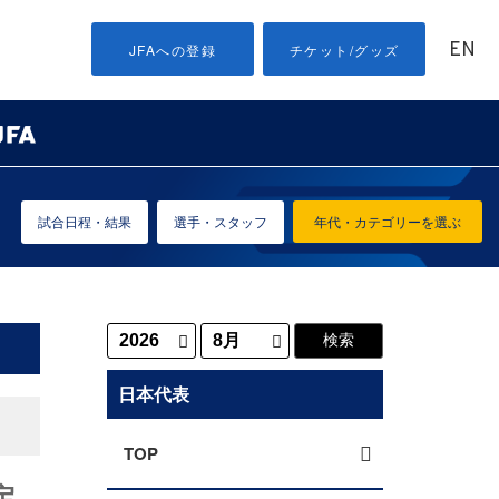
EN
JFAへの登録
チケット/グッズ
試合日程・結果
選手・スタッフ
年代・カテゴリーを選ぶ
日本代表
TOP
定