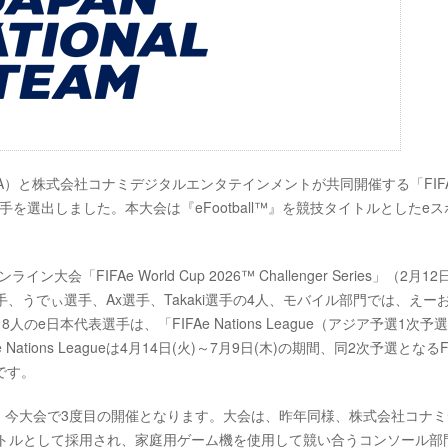
FA）と株式会社コナミデジタルエンタテインメントが共同開催する「FIF
の8選手を選出しました。本大会は『eFootball™』を競技タイトルとしたe
FIFAe World Cup 2026™ Challenger Series」（2月12
、うでぃ選手、Ax選手、Takaki選手の4人、モバイル部門では、えー
。8人のe日本代表選手は、「FIFAe Nations League（アジア予選1次予
ions Leagueは4月14日(火)～7月9日(木)の期間、同2次予選となるFI
定です。
大会が行われ、今大会で3度目の開催となります。大会は、昨年同様、株式会社コナ
技タイトルとして採用され、家庭用ゲーム機を使用して競い合うコンソール部