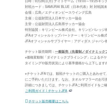
日時：9月28日(月) ナイトゲーム（19:00～19:25キ
対戦カード：SAMURAI BLUE（日本代表）対 対戦国
会場：広島／エディオンピースウイング広島
主催：公益財団法人日本サッカー協会
主管：公益財団法人広島県サッカー協会
特別協賛：キリンビール株式会社、キリンビバレッジ
JFAオフィシャルトップパートナー：キリンビール株
JFAオフィシャルサプライヤー：アディダス ジャパン
チケット販売期間：
一般販売（先着制／ダイナミックプラ
※価格変動制「ダイナミックプライシング」によるチ
タイミングや販売状況により基準価格から上下します
※チケットJFAでは、観戦チケットのご購入とあわせ
にご予約いただけます。なお、タオルマフラーのお引
詳細につきましては、チケットJFAご利用ガイドをご
ご利用ガイド | チケットJFA
チケット販売概要はこちら