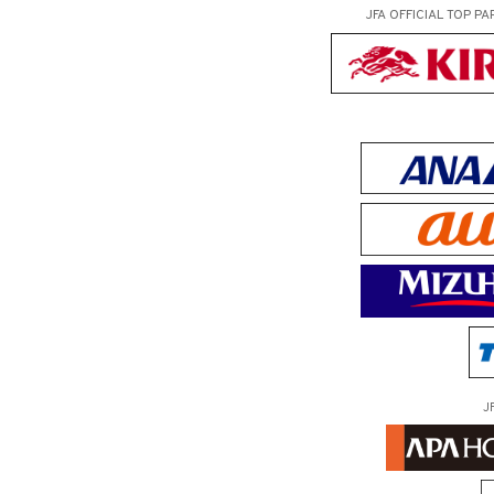
JFA OFFICIAL
TOP PA
J