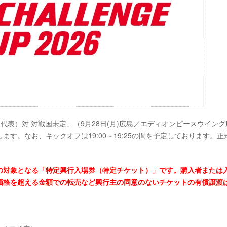
（日本代表）対 対戦国未定」（9月28日(月)広島／エディオンピースウイング
す。なお、キックオフは19:00～19:25の間を予定しております。正
の対象となる「特定興行入場券（特定チケット）」です。購入者または
価格を超える金額での転売など興行主の同意のないチケットの有償譲渡