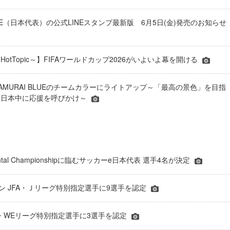
BLUE（日本代表）の公式LINEスタンプ最新版 6月5日(金)発売のお知らせ
otTopic～】FIFAワールドカップ2026がいよいよ幕を開ける
AMURAI BLUEのチームカラーにライトアップ～「最高の景色」を目指
に日本中に応援を呼びかけ～
inental Championshipに臨むサッカーe日本代表 選手4名が決定
ーズン JFA・Ｊリーグ特別指定選手に9選手を認定
JFA・WEリーグ特別指定選手に3選手を認定