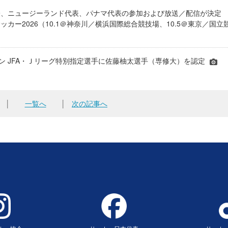
表、ニュージーランド代表、パナマ代表の参加および放送／配信が決
ッカー2026（10.1＠神奈川／横浜国際総合競技場、10.5＠東京／国立
シーズン JFA・Ｊリーグ特別指定選手に佐藤柚太選手（専修大）を認定
│
一覧へ
│
次の記事へ