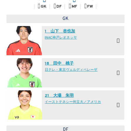
GK
DF
MF
FW
GK
1 山下 杏也加
INAC神戸レオネッサ
18 田中 桃子
日テレ・東京ヴェルディベレーザ
21 大場 朱羽
イーストテネシー州立大／アメリカ
DF