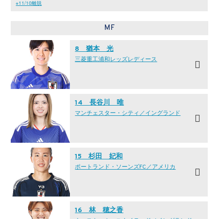
※11/10離脱
MF
8 猶本 光
三菱重工浦和レッズレディース
14 長谷川 唯
マンチェスター・シティ／イングランド
15 杉田 妃和
ポートランド・ソーンズFC／アメリカ
16 林 穂之香