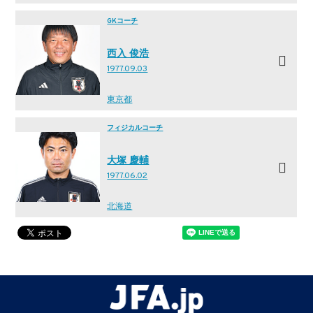
GKコーチ
西入 俊浩
1977.09.03
東京都
フィジカルコーチ
大塚 慶輔
1977.06.02
北海道