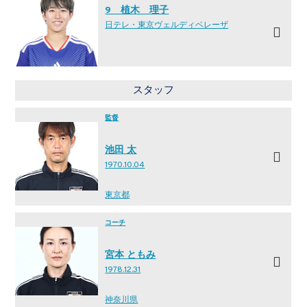
9 植木 理子
日テレ・東京ヴェルディベレーザ
スタッフ
監督
池田 太
1970.10.04
東京都
コーチ
宮本 ともみ
1978.12.31
神奈川県