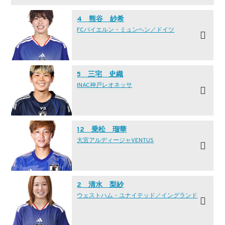
4 熊谷 紗希
FCバイエルン・ミュンヘン／ドイツ
5 三宅 史織
INAC神戸レオネッサ
12 乗松 瑠華
大宮アルディージャVENTUS
2 清水 梨紗
ウェストハム・ユナイテッド／イングランド