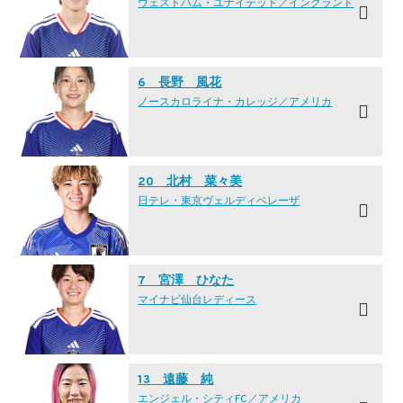
ウェストハム・ユナイテッド／イングランド
6 長野 風花
ノースカロライナ・カレッジ／アメリカ
20 北村 菜々美
日テレ・東京ヴェルディベレーザ
7 宮澤 ひなた
マイナビ仙台レディース
13 遠藤 純
エンジェル・シティFC／アメリカ