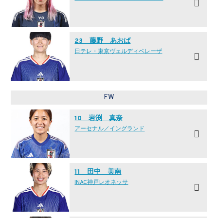
23 藤野 あおば
日テレ・東京ヴェルディベレーザ
FW
10 岩渕 真奈
アーセナル／イングランド
11 田中 美南
INAC神戸レオネッサ