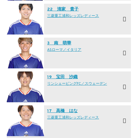
22 清家 貴子
三菱重工浦和レッズレディース
3 南 萌華
ASローマ／イタリア
19 宝田 沙織
リンシェーピングFC／スウェーデン
17 高橋 はな
三菱重工浦和レッズレディース