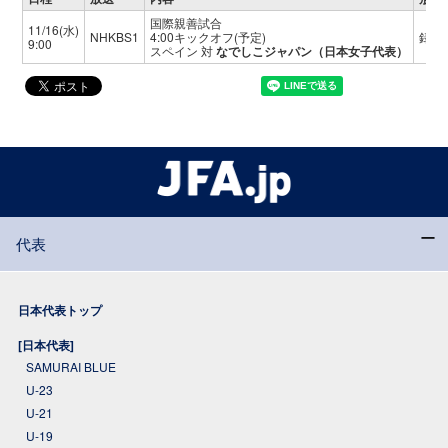
国際親善試合
11/16(水)
NHKBS1
4:00キックオフ(予定)
録画
9:00
スペイン
対
なでしこジャパン（日本女子代表）
代表
日本代表トップ
[日本代表]
SAMURAI BLUE
U-23
U-21
U-19