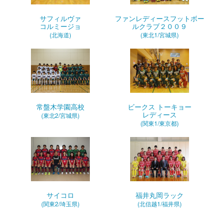
サフィルヴァ
ファンレディースフットボー
コルミージョ
ルクラブ２００９
(北海道)
(東北1/宮城県)
常盤木学園高校
ビークス トーキョー
レディース
(東北2/宮城県)
(関東1/東京都)
サイコロ
福井丸岡ラック
(関東2/埼玉県)
(北信越1/福井県)