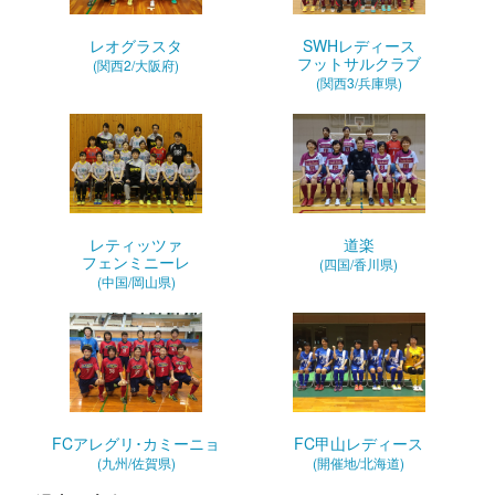
レオグラスタ
SWHレディース
フットサルクラブ
(関西2/大阪府)
(関西3/兵庫県)
レティッツァ
道楽
フェンミニーレ
(四国/香川県)
(中国/岡山県)
FCアレグリ･カミーニョ
FC甲山レディース
(九州/佐賀県)
(開催地/北海道)