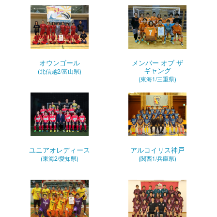
オウンゴール
メンバー オブ ザ
ギャング
(北信越2/富山県)
(東海1/三重県)
ユニアオレディース
アルコイリス神戸
(東海2/愛知県)
(関西1/兵庫県)