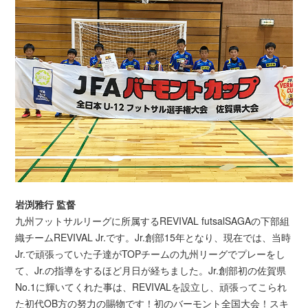
岩渕雅行 監督
九州フットサルリーグに所属するREVIVAL futsalSAGAの下部組
織チームREVIVAL Jr.です。Jr.創部15年となり、現在では、当時
Jr.で頑張っていた子達がTOPチームの九州リーグでプレーをし
て、Jr.の指導をするほど月日が経ちました。Jr.創部初の佐賀県
No.1に輝いてくれた事は、REVIVALを設立し、頑張ってこられ
た初代OB方の努力の賜物です！初のバーモント全国大会！スキ