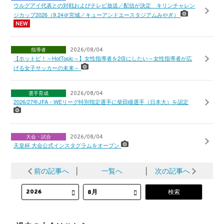
ウルグアイ代表との対戦およびテレビ放送／配信が決定 キリンチャレン
ジカップ2026（9.24＠宮城／キューアンドエースタジアムみやぎ）
指導者
2026/08/04
【ホットピ！～HotTopic～】女性指導者を2倍にしたい～女性指導者が広
げる女子サッカーの未来～
選手育成
2026/08/04
2026/27年JFA・WEリーグ特別指定選手に柴田瞳選手（日本大）を認定
大会・試合
2026/08/04
天皇杯 大会公式インスタグラムをオープン
前の記事へ
│
一覧へ
│
次の記事へ