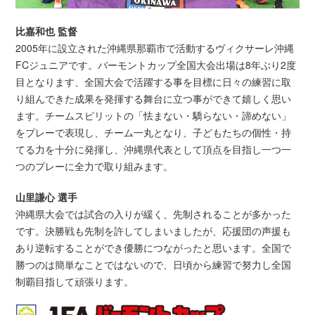
比嘉和也 監督
2005年に設立された沖縄県那覇市で活動するヴィクサーレ沖縄
FCジュニアです。バーモントカップ全国大会出場は8年ぶり2度
目となります、全国大会で活躍する事を目標に日々の練習に取
り組んできた成果を発揮する舞台に立つ事ができて嬉しく思い
ます。チームスピリットの「怯まない・驕らない・諦めない」
をプレーで表現し、チーム一丸となり、子どもたちの個性・持
てる力を十分に発揮し、沖縄県代表として頂点を目指し一つ一
つのプレーに全力で取り組みます。
山里謙心 選手
沖縄県大会では試合の入りが緩く、先制されることが多かった
です。決勝戦も先制を許してしまいましたが、応援団の声援も
あり逆転することができ優勝につながったと思います。全国で
勝つのは簡単なことではないので、日頃から練習で努力し全国
制覇目指して頑張ります。