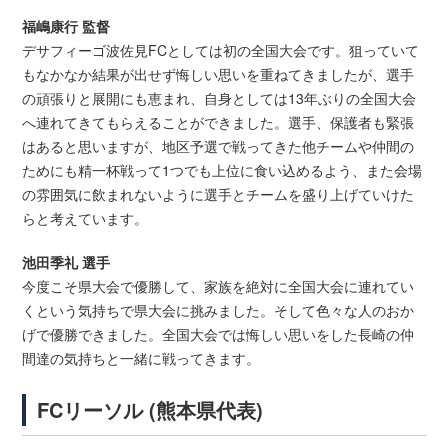
福嶋康行 監督
デサフィーゴ波佐見FCとしては初の全国大会です。狙っていて
もなかなか結果が出せず悔しい思いを重ねてきましたが、選手
の頑張りと展開にも恵まれ、自身としては13年ぶりの全国大会
へ連れてきてもらえることができました。選手、保護者も緊張
はあると思いますが、地区予選で戦ってきた他チームや仲間の
ためにも精一杯戦って1つでも上位に食い込めるよう、また会場
の雰囲気に飲まれないように選手とチームを盛り上げていけた
らと考えています。
池田季礼 選手
今度こそ県大会で優勝して、家族を絶対に全国大会に連れてい
くという気持ちで県大会に挑みました。そして色々な人のおか
げで優勝できました。全国大会では悔しい思いをした長崎の仲
間達の気持ちと一緒に戦ってきます。
FCリーソル (熊本県代表)