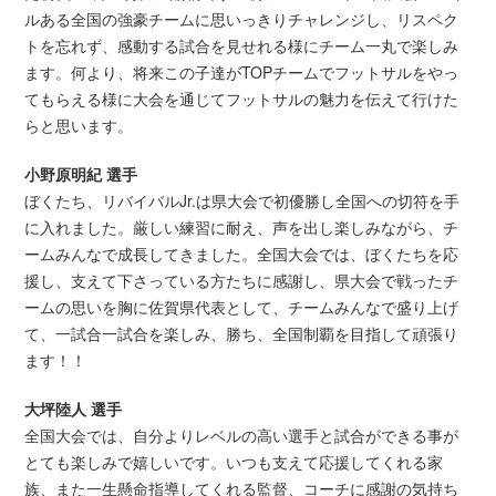
ルある全国の強豪チームに思いっきりチャレンジし、リスペク
トを忘れず、感動する試合を見せれる様にチーム一丸で楽しみ
ます。何より、将来この子達がTOPチームでフットサルをやっ
てもらえる様に大会を通じてフットサルの魅力を伝えて行けた
らと思います。
小野原明紀 選手
ぼくたち、リバイバルJr.は県大会で初優勝し全国への切符を手
に入れました。厳しい練習に耐え、声を出し楽しみながら、チ
ームみんなで成長してきました。全国大会では、ぼくたちを応
援し、支えて下さっている方たちに感謝し、県大会で戦ったチ
ームの思いを胸に佐賀県代表として、チームみんなで盛り上げ
て、一試合一試合を楽しみ、勝ち、全国制覇を目指して頑張り
ます！！
大坪陸人 選手
全国大会では、自分よりレベルの高い選手と試合ができる事が
とても楽しみで嬉しいです。いつも支えて応援してくれる家
族、また一生懸命指導してくれる監督、コーチに感謝の気持ち