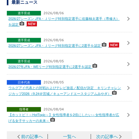
最新ニュース
選手育成
2026/08/06
2026/27シーズン JFA・Ｊリーグ特別指定選手に佐藤柚太選手（専修大）
を認定
選手育成
2026/08/06
2026/27シーズン JFA・Ｊリーグ特別指定選手に2選手を認定
選手育成
2026/08/05
2026/27年JFA・WEリーグ特別指定選手に2選手を認定
日本代表
2026/08/05
ウルグアイ代表との対戦およびテレビ放送／配信が決定 キリンチャレン
ジカップ2026（9.24＠宮城／キューアンドエースタジアムみやぎ）
指導者
2026/08/04
【ホットピ！～HotTopic～】女性指導者を2倍にしたい～女性指導者が広
げる女子サッカーの未来～
前の記事へ
│
一覧へ
│
次の記事へ