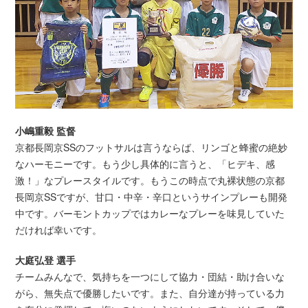
小嶋重毅 監督
京都長岡京SSのフットサルは言うならば、リンゴと蜂蜜の絶妙
なハーモニーです。もう少し具体的に言うと、「ヒデキ、感
激！」なプレースタイルです。もうこの時点で丸裸状態の京都
長岡京SSですが、甘口・中辛・辛口というサインプレーも開発
中です。バーモントカップではカレーなプレーを味見していた
だければ幸いです。
大庭弘登 選手
チームみんなで、気持ちを一つにして協力・団結・助け合いな
がら、無失点で優勝したいです。また、自分達が持っている力