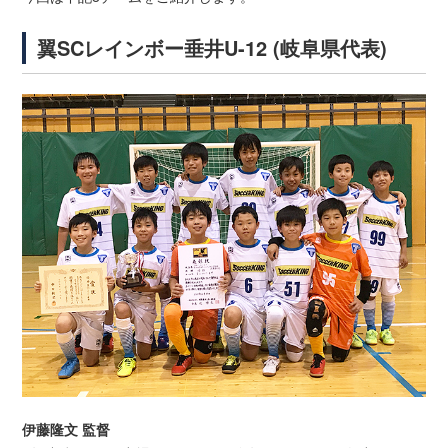
翼SCレインボー垂井U-12 (岐阜県代表)
伊藤隆文 監督