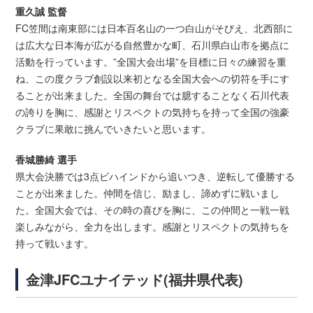
重久誠 監督
FC笠間は南東部には日本百名山の一つ白山がそびえ、北西部に
は広大な日本海が広がる自然豊かな町、石川県白山市を拠点に
活動を行っています。”全国大会出場”を目標に日々の練習を重
ね、この度クラブ創設以来初となる全国大会への切符を手にす
ることが出来ました。全国の舞台では臆することなく石川代表
の誇りを胸に、感謝とリスペクトの気持ちを持って全国の強豪
クラブに果敢に挑んでいきたいと思います。
香城勝綺 選手
県大会決勝では3点ビハインドから追いつき、逆転して優勝する
ことが出来ました。仲間を信じ、励まし、諦めずに戦いまし
た。全国大会では、その時の喜びを胸に、この仲間と一戦一戦
楽しみながら、全力を出します。感謝とリスペクトの気持ちを
持って戦います。
金津JFCユナイテッド(福井県代表)