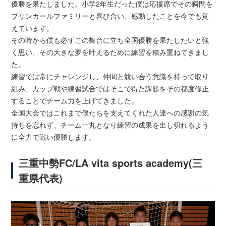
優勝を果たしました。小学2年生だった僕は応援席でその瞬間を
ブリンカールファミリーと喜び合い、感動したことを今でも覚
えています。
その時から僕も必ずこの舞台に立ち全国優勝を果たしたいと強
く思い、その大きな夢を叶えるために練習を積み重ねてきまし
た。
練習では常にチャレンジし、仲間と競い合う意識を持って取り
組み、カップ戦や練習試合ではそこで得た課題をその都度修正
することでチーム力を上げてきました。
全国大会ではこれまで僕たちを支えてくれた人達への感謝の気
持ちを忘れず、チーム一丸となり練習の成果を出し切れるよう
に全力で戦い優勝します。
三重中勢FC/LA vita sports academy(三
重県代表)