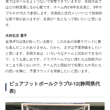
選ではボールをよくつないで攻撃できていますが、全国大会で
はどの程度通じるか心配です。チーム内の6年生全員と、5年サ
ブＧＫの15人で参加します。先発組と交代メンバーとで技術的
な面で差がありますが、全員が一丸となって戦いたいと思いま
す。
木村右京 選手
金津JFCは僕が知っている限り、この大会の決勝ラウンドに勝
ち進んだことがありません。だから、まずは予選突破をしたい
と思います。全国大会は、いろいろなチームと試合ができるの
で、とても楽しみです。クラブチームでない僕たちは技術力が
そこまで高くないので、チーム力と団結力で先輩たちや兄たち
の思いを胸に、予選ラウンドを突破したいと思います。
ピュアフットボールクラブU-12(静岡県代
表)