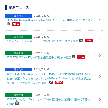
最新ニュース
日本代表
2026/08/07
FIFAe Continental Championshipに臨むサッカーe日本代表 選手4名が決定
選手育成
2026/08/07
2026/27シーズン JFA・Ｊリーグ特別指定選手に9選手を認定
選手育成
2026/08/07
2026/27年JFA・WEリーグ特別指定選手に3選手を認定
日本代表
2026/08/07
エクアドル代表、ニュージーランド代表、パナマ代表の参加および放送／
配信が決定 キリンカップサッカー2026（10.1＠神奈川／横浜国際総合
競技場、10.5＠東京／国立競技場）
選手育成
2026/08/06
2026/27シーズン JFA・Ｊリーグ特別指定選手に佐藤柚太選手（専修大）
を認定