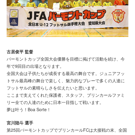
古居俊平 監督
バーモントカップ全国大会優勝を目標に掲げて活動を続け、今
年で9回目の出場となります。
全国大会は子供たちが成長する最高の舞台です。ジュニアフッ
トサル最高峰の舞台で楽しく、魅力的なプレーで多くの人達に
フットサルの素晴らしさを伝えたいと思います。
ここまで支えてくれた保護者、スタッフ、ブリンカールファミ
リー全ての人達のために日本一目指して戦います。
夢は叶う！Boa Sorte！
宮川陸斗 選手
第25回バーモントカップでブリンカールFCは大接戦の末、全国