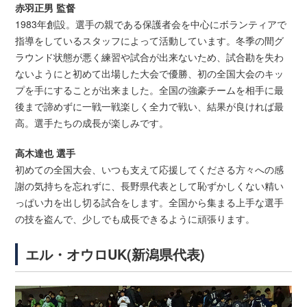
赤羽正男 監督
1983年創設。選手の親である保護者会を中心にボランティアで
指導をしているスタッフによって活動しています。冬季の間グ
ラウンド状態が悪く練習や試合が出来ないため、試合勘を失わ
ないようにと初めて出場した大会で優勝、初の全国大会のキッ
プを手にすることが出来ました。全国の強豪チームを相手に最
後まで諦めずに一戦一戦楽しく全力で戦い、結果が良ければ最
高。選手たちの成長が楽しみです。
高木達也 選手
初めての全国大会、いつも支えて応援してくださる方々への感
謝の気持ちを忘れずに、長野県代表として恥ずかしくない精い
っぱい力を出し切る試合をします。全国から集まる上手な選手
の技を盗んで、少しでも成長できるように頑張ります。
エル・オウロUK(新潟県代表)