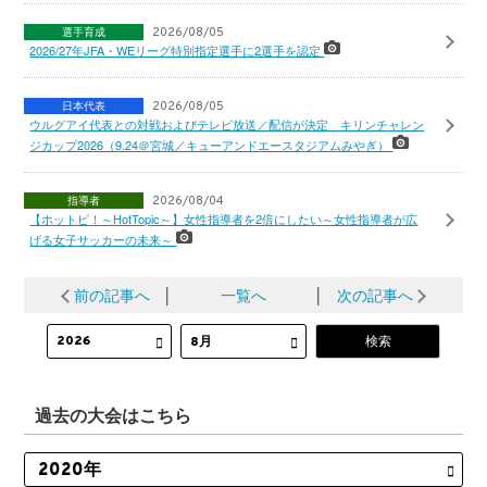
選手育成
2026/08/05
2026/27年JFA・WEリーグ特別指定選手に2選手を認定
日本代表
2026/08/05
ウルグアイ代表との対戦およびテレビ放送／配信が決定 キリンチャレン
ジカップ2026（9.24＠宮城／キューアンドエースタジアムみやぎ）
指導者
2026/08/04
【ホットピ！～HotTopic～】女性指導者を2倍にしたい～女性指導者が広
げる女子サッカーの未来～
前の記事へ
│
一覧へ
│
次の記事へ
過去の大会はこちら