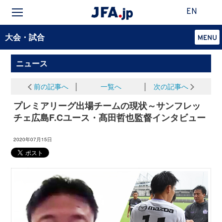
EN
大会・試合
ニュース
前の記事へ
│
一覧へ
│
次の記事へ
プレミアリーグ出場チームの現状～サンフレッ
チェ広島F.Cユース・髙田哲也監督インタビュー
2020年07月15日