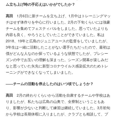
ム立ち上げ時の手応えはいかがでしたか？
髙田
1月6日に新チームを立ち上げ、1月中はトレーニングマッ
チはせず体作りを中心に行いました。2月の下旬くらいには強豪
チームを集めてフェスティバルをしました。思っていたよりも
内容も良く、やろうとしていたことができていました。私は
2018、19年と広島のジュニアユースの監督をしていましたが、
3年生は一緒に活動したことがない選手たちだったので、最初は
僕がどんな人なのか探っているような状態でしたが、プレシー
ズンの中でお互いの理解も深まった。シーズン開幕が楽しみだ
なと思っていた矢先に新型コロナウイルス感染拡大のためトレ
ーニングができなくなってしまいました。
――チームの活動を停止したのはいつ頃でしょうか？
髙田
2月の終わりくらいから活動を自粛するチームや学校はあ
りましたが、私たちは広島の山奥で、全寮制ということもあ
り、影響が少ないと判断して練習は継続していました。3月初旬
から学校は長期休暇に入りましたが、クラブとも相談して、プ