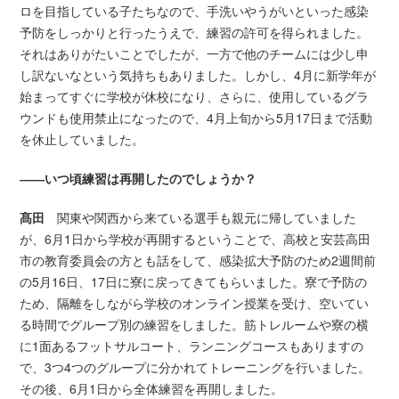
ロを目指している子たちなので、手洗いやうがいといった感染
予防をしっかりと行ったうえで、練習の許可を得られました。
それはありがたいことでしたが、一方で他のチームには少し申
し訳ないなという気持ちもありました。しかし、4月に新学年が
始まってすぐに学校が休校になり、さらに、使用しているグラ
ウンドも使用禁止になったので、4月上旬から5月17日まで活動
を休止していました。
――いつ頃練習は再開したのでしょうか？
髙田
関東や関西から来ている選手も親元に帰していました
が、6月1日から学校が再開するということで、高校と安芸高田
市の教育委員会の方とも話をして、感染拡大予防のため2週間前
の5月16日、17日に寮に戻ってきてもらいました。寮で予防の
ため、隔離をしながら学校のオンライン授業を受け、空いてい
る時間でグループ別の練習をしました。筋トレルームや寮の横
に1面あるフットサルコート、ランニングコースもありますの
で、3つ4つのグループに分かれてトレーニングを行いました。
その後、6月1日から全体練習を再開しました。