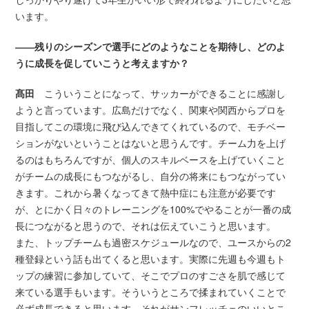
います。
――残りのシーズンで選手にどのようなことを期待し、どのよ
うに成長を促していこうと考えますか？
髙田
こういうことになって、サッカーができることに感謝し
ようと言っています。広島だけでなく、関東や関西からプロを
目指してこの環境に飛び込んできてくれているので、モチベー
ションがないということはないと思うんです。チーム力を上げ
るのはもちろんですが、個人のスキルベースを上げていくこと
がチームの成長にもつながるし、自分の将来にもつながってい
きます。これから暑くなってきて熱中症にも注意が必要です
が、とにかく日々のトレーニングを100%でやることが一番の成
長につながると思うので、それは伝えていこうと思います。
また、トップチームも過密スケジュールなので、ユースからの2
種登録という話も出てくると思います。実際に先週も今週もト
ップの練習に参加していて、そこでプロのすごさを肌で感じて
来ている選手もいます。そういうところで揉まれていくことで
必ず成長できると思います。それがサンフレッチェのいいとこ