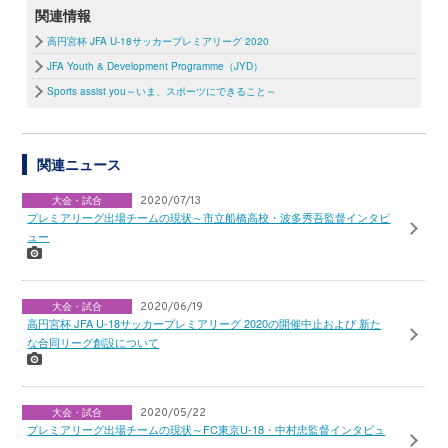
関連情報
高円宮杯 JFA U-18サッカープレミアリーグ 2020
JFA Youth & Development Programme（JYD）
Sports assist you～いま、スポーツにできること～
関連ニュース
大会・試合
2020/07/13
プレミアリーグ出場チームの現状～市立船橋高校・波多秀吾監督インタビ
ュー
大会・試合
2020/06/19
高円宮杯 JFA U-18サッカープレミアリーグ 2020の開催中止および 新た
な合同リーグ創設について
大会・試合
2020/05/22
プレミアリーグ出場チームの現状～FC東京U-18・中村忠監督インタビュ