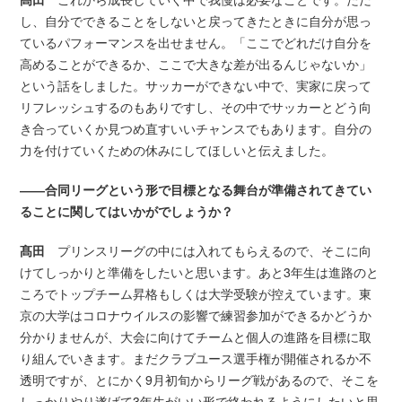
し、自分でできることをしないと戻ってきたときに自分が思っ
ているパフォーマンスを出せません。「ここでどれだけ自分を
高めることができるか、ここで大きな差が出るんじゃないか」
という話をしました。サッカーができない中で、実家に戻って
リフレッシュするのもありですし、その中でサッカーとどう向
き合っていくか見つめ直すいいチャンスでもあります。自分の
力を付けていくための休みにしてほしいと伝えました。
――合同リーグという形で目標となる舞台が準備されてきてい
ることに関してはいかがでしょうか？
髙田
プリンスリーグの中には入れてもらえるので、そこに向
けてしっかりと準備をしたいと思います。あと3年生は進路のと
ころでトップチーム昇格もしくは大学受験が控えています。東
京の大学はコロナウイルスの影響で練習参加ができるかどうか
分かりませんが、大会に向けてチームと個人の進路を目標に取
り組んでいきます。まだクラブユース選手権が開催されるか不
透明ですが、とにかく9月初旬からリーグ戦があるので、そこを
しっかりやり遂げて3年生がいい形で終われるようにしたいと思