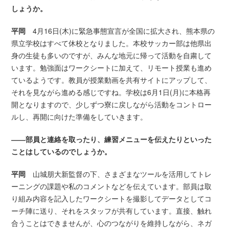
しょうか。
平岡
4月16日(木)に緊急事態宣言が全国に拡大され、熊本県の
県立学校はすべて休校となりました。本校サッカー部は他県出
身の生徒も多いのですが、みんな地元に帰って活動を自粛して
います。勉強面はワークシートに加えて、リモート授業も進め
ているようです。教員が授業動画を共有サイトにアップして、
それを見ながら進める感じですね。学校は6月1日(月)に本格再
開となりますので、少しずつ寮に戻しながら活動をコントロー
ルし、再開に向けた準備をしていきます。
――部員と連絡を取ったり、練習メニューを伝えたりといった
ことはしているのでしょうか。
平岡
山城朋大新監督の下、さまざまなツールを活用してトレ
ーニングの課題や私のコメントなどを伝えています。部員は取
り組み内容を記入したワークシートを撮影してデータとしてコ
ーチ陣に送り、それをスタッフが共有しています。直接、触れ
合うことはできませんが、心のつながりを維持しながら、ネガ