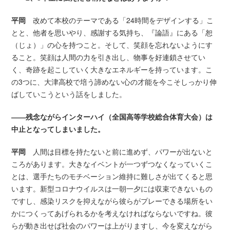
平岡
改めて本校のテーマである「24時間をデザインする」こ
とと、他者を思いやり、感謝する気持ち、『論語』にある「恕
（じょ）」の心を持つこと。そして、笑顔を忘れないようにす
ること。笑顔は人間の力を引き出し、物事を好連鎖させてい
く、奇跡を起こしていく大きなエネルギーを持っています。こ
の3つに、大津高校で培う諦めない心の才能を今こそしっかり伸
ばしていこうという話をしました。
――残念ながらインターハイ（全国高等学校総合体育大会）は
中止となってしまいました。
平岡
人間は目標を持たないと前に進めず、パワーが出ないと
ころがあります。大きなイベントが一つずつなくなっていくこ
とは、選手たちのモチベーション維持に難しさが出てくると思
います。新型コロナウイルスは一朝一夕には収束できないもの
ですし、感染リスクを抑えながら彼らがプレーできる場所をい
かにつくってあげられるかを考えなければならないですね。彼
らが動き出せば社会のパワーは上がりますし、今を変えながら