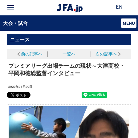
EN
大会・試合
ニュース
前の記事へ
│
一覧へ
│
次の記事へ
プレミアリーグ出場チームの現状～大津高校・
平岡和徳総監督インタビュー
2020年05月20日