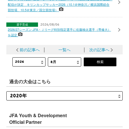
配信が決定 キリンカップサッカー2026（10.1＠神奈川／横浜国際総合
競技場、10.5＠東京／国立競技場）
選手育成
2026/08/06
2026/27シーズン JFA・Ｊリーグ特別指定選手に佐藤柚太選手（専修大）
を認定
前の記事へ
│
一覧へ
│
次の記事へ
過去の大会はこちら
JFA Youth & Development
Official Partner