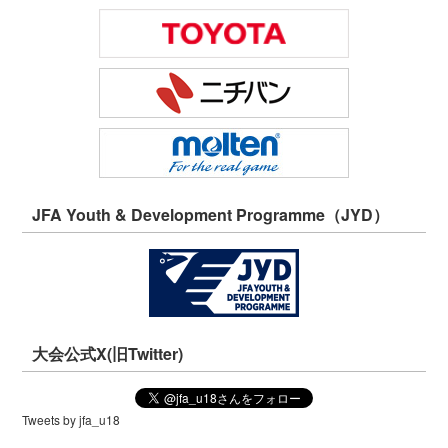
JFA Youth & Development Programme（JYD）
大会公式X(旧Twitter)
Tweets by jfa_u18