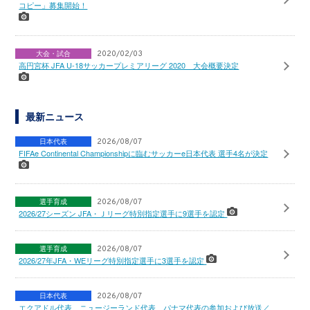
コピー」募集開始！
大会・試合
2020/02/03
高円宮杯 JFA U-18サッカープレミアリーグ 2020 大会概要決定
最新ニュース
日本代表
2026/08/07
FIFAe Continental Championshipに臨むサッカーe日本代表 選手4名が決定
選手育成
2026/08/07
2026/27シーズン JFA・Ｊリーグ特別指定選手に9選手を認定
選手育成
2026/08/07
2026/27年JFA・WEリーグ特別指定選手に3選手を認定
日本代表
2026/08/07
エクアドル代表、ニュージーランド代表、パナマ代表の参加および放送／